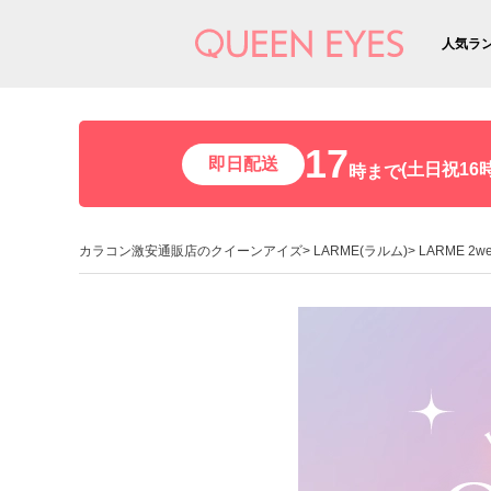
人気ラ
17
即日配送
(土日祝16時
時まで
カラコン激安通販店のクイーンアイズ
LARME(ラルム)
LARME 2w