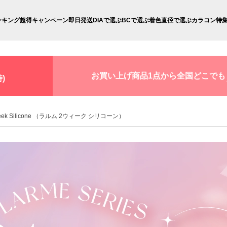
ンキング
超得キャンペーン
即日発送
DIAで選ぶ
BCで選ぶ
着色直径で選ぶ
カラコン特
お買い上げ商品1点から全国どこでも
)
eek Silicone （ラルム 2ウィーク シリコーン）