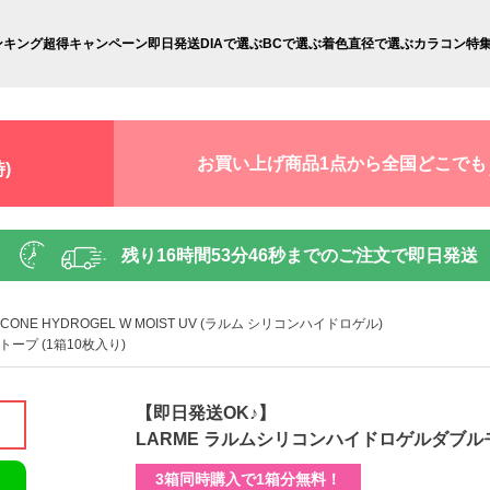
ンキング
超得キャンペーン
即日発送
DIAで選ぶ
BCで選ぶ
着色直径で選ぶ
カラコン特
お買い上げ商品1点から全国どこでも
)
残り
16時間53分44秒
までのご注文で即日発送
LICONE HYDROGEL W MOIST UV (ラルム シリコンハイドロゲル)
ープ (1箱10枚入り)
【即日発送OK♪】
LARME ラルムシリコンハイドロゲルダブルモ
3箱同時購入で1箱分無料！