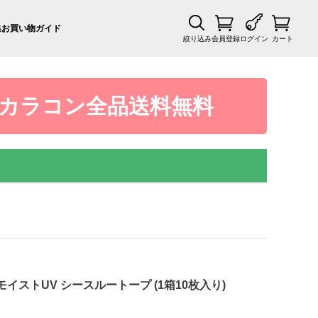
集
お買い物ガイド
絞り込み
会員登録
ログイン
カート
カラコン全品送料無料
イストUV シースルートープ (1箱10枚入り)