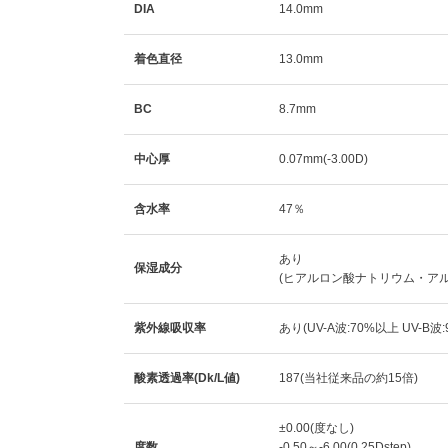
DIA
14.0mm
着色直径
13.0mm
BC
8.7mm
中心厚
0.07mm(-3.00D)
含水率
47％
あり
保湿成分
(ヒアルロン酸ナトリウム・ア
紫外線吸収率
あり(UV-A波:70%以上 UV-B波
酸素透過率(Dk/L値)
187(当社従来品の約15倍)
±0.00(度なし)
度数
-0.50～-6.00(0.25Dstep)