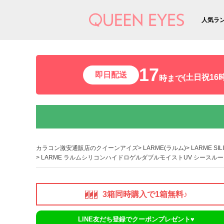
人気ラ
17
即日配送
(土日祝16時
時まで
カラコン激安通販店のクイーンアイズ
LARME(ラルム)
LARME SI
LARME ラルムシリコンハイドロゲルダブルモイストUV シースルート
3箱同時購入で1箱無料♪
LINE友だち登録でクーポンプレゼント♥