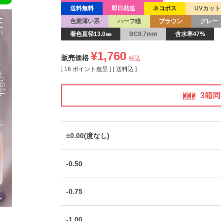
送料無料
即日発送
ネコポス
UVカット
色素薄い系
ハーフ瞳
ブラウン
グレー
着色直径13.0㎜
BC8.7mm
含水率47%
¥
1,760
販売価格
税込
[
16
ポイント進呈 ]
送料込
3箱
±0.00(度なし)
-0.50
-0.75
-1.00