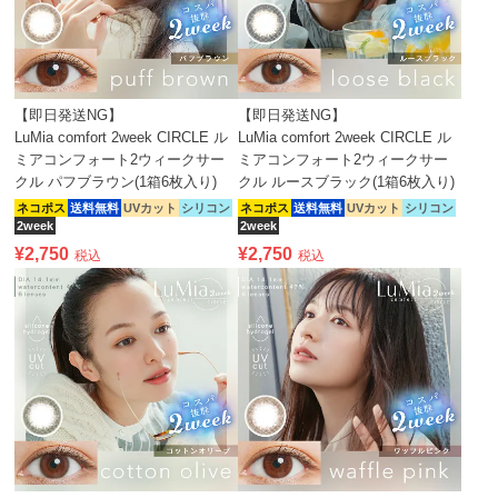
【即日発送NG】
【即日発送NG】
LuMia comfort 2week CIRCLE ル
LuMia comfort 2week CIRCLE ル
ミアコンフォート2ウィークサー
ミアコンフォート2ウィークサー
クル パフブラウン(1箱6枚入り)
クル ルースブラック(1箱6枚入り)
ネコポス
送料無料
UVカット
シリコン
ネコポス
送料無料
UVカット
シリコン
2week
2week
¥
2,750
¥
2,750
税込
税込