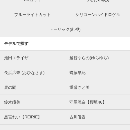
ブルーライトカット
シリコーンハイドロゲル
トーリック(乱視)
モデルで探す
池田エライザ
越智ゆらの(ゆらゆら)
長浜広奈 (おひなさま)
齊藤早紀
鹿の間
重盛さと美
鈴木瞳美
守屋麗奈【櫻坂46】
黒宮れい【REIRIE】
古川優香