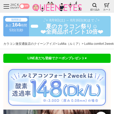
JACK
OFF
ON/OFF
絞り込み
カート
期間限定
₊˚✧ 8月9日(土) ～ 8月16日(水)まで ₊˚✧
164
あと
時間
夏のカラコン祭り☺️
超得
53分28秒
❤️全商品ポイント10倍❤️
カラコン激安通販店のクイーンアイズ
LuMia（ルミア）
LuMia comfort 
LINE友だち登録でクーポンプレゼント♥