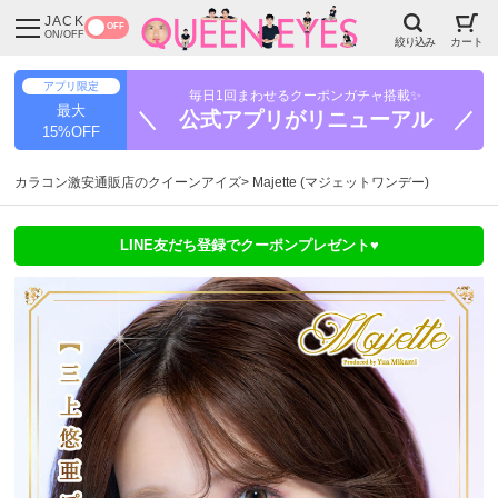
JACK
OFF
ON/OFF
絞り込み
カート
アプリ限定
毎日1回まわせるクーポンガチャ搭載✨
最大
＼ 公式アプリがリニューアル ／
15%OFF
カラコン激安通販店のクイーンアイズ
Majette (マジェットワンデー)
LINE友だち登録でクーポンプレゼント♥