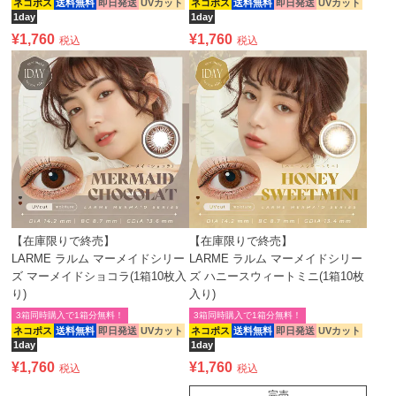
ネコポス
送料無料
即日発送
UVカット
ネコポス
送料無料
即日発送
UVカット
1day
1day
¥
1,760
¥
1,760
税込
税込
【在庫限りで終売】
【在庫限りで終売】
LARME ラルム マーメイドシリー
LARME ラルム マーメイドシリー
ズ マーメイドショコラ(1箱10枚入
ズ ハニースウィートミニ(1箱10枚
り)
入り)
3箱同時購入で1箱分無料！
3箱同時購入で1箱分無料！
ネコポス
送料無料
即日発送
UVカット
ネコポス
送料無料
即日発送
UVカット
1day
1day
¥
1,760
¥
1,760
税込
税込
完売