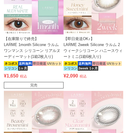
【在庫限りで終売】
【即日発送OK♪】
LARME 1month Silicone ラルム
LARME 2week Silicone ラルム 2
ワンマンス シリコーン リアルヌ
ウィークシリコーン ハニースウィ
ーディーマット(1箱2枚入り)
ートミニ(1箱6枚入り)
ネコポス
送料無料
即日発送
UVカット
ネコポス
送料無料
即日発送
UVカット
シリコン
1ヶ月
シリコン
2week
1ヶ月
¥
1,650
¥
2,090
税込
税込
完売