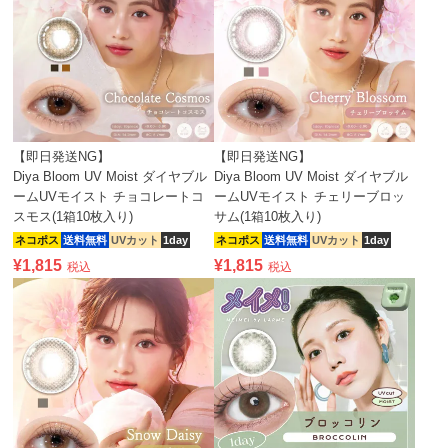
【即日発送NG】
【即日発送NG】
Diya Bloom UV Moist ダイヤブル
Diya Bloom UV Moist ダイヤブル
ームUVモイスト チョコレートコ
ームUVモイスト チェリーブロッ
スモス(1箱10枚入り)
サム(1箱10枚入り)
ネコポス
送料無料
UVカット
1day
ネコポス
送料無料
UVカット
1day
¥
1,815
¥
1,815
税込
税込