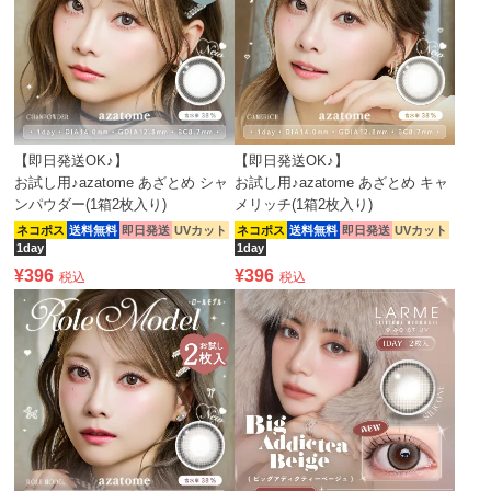
【即日発送OK♪】
【即日発送OK♪】
お試し用♪azatome あざとめ シャ
お試し用♪azatome あざとめ キャ
ンパウダー(1箱2枚入り)
メリッチ(1箱2枚入り)
ネコポス
送料無料
即日発送
UVカット
ネコポス
送料無料
即日発送
UVカット
1day
1day
¥
396
¥
396
税込
税込