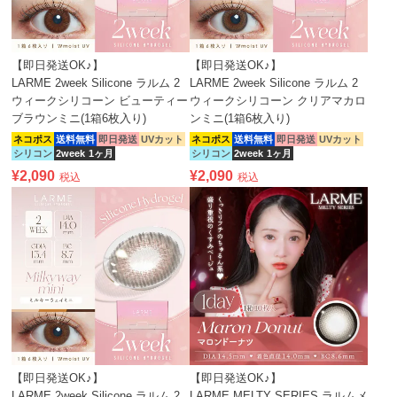
【即日発送OK♪】
【即日発送OK♪】
LARME 2week Silicone ラルム 2
LARME 2week Silicone ラルム 2
ウィークシリコーン ビューティー
ウィークシリコーン クリアマカロ
ブラウンミニ(1箱6枚入り)
ンミニ(1箱6枚入り)
ネコポス
送料無料
即日発送
UVカット
ネコポス
送料無料
即日発送
UVカット
シリコン
2week
1ヶ月
シリコン
2week
1ヶ月
¥
2,090
¥
2,090
税込
税込
【即日発送OK♪】
【即日発送OK♪】
LARME 2week Silicone ラルム 2
LARME MELTY SERIES ラルムメ