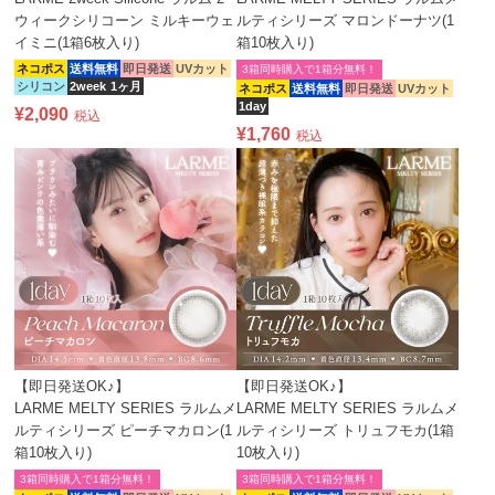
ウィークシリコーン ミルキーウェ
ルティシリーズ マロンドーナツ(1
イミニ(1箱6枚入り)
箱10枚入り)
ネコポス
送料無料
即日発送
UVカット
3箱同時購入で1箱分無料！
シリコン
2week
1ヶ月
ネコポス
送料無料
即日発送
UVカット
1day
¥
2,090
税込
¥
1,760
税込
【即日発送OK♪】
【即日発送OK♪】
LARME MELTY SERIES ラルムメ
LARME MELTY SERIES ラルムメ
ルティシリーズ ピーチマカロン(1
ルティシリーズ トリュフモカ(1箱
箱10枚入り)
10枚入り)
3箱同時購入で1箱分無料！
3箱同時購入で1箱分無料！