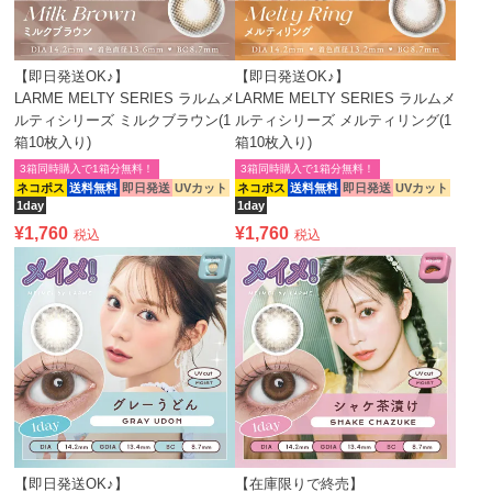
【即日発送OK♪】
【即日発送OK♪】
LARME MELTY SERIES ラルムメ
LARME MELTY SERIES ラルムメ
ルティシリーズ ミルクブラウン(1
ルティシリーズ メルティリング(1
箱10枚入り)
箱10枚入り)
3箱同時購入で1箱分無料！
3箱同時購入で1箱分無料！
ネコポス
送料無料
即日発送
UVカット
ネコポス
送料無料
即日発送
UVカット
1day
1day
¥
1,760
¥
1,760
税込
税込
【即日発送OK♪】
【在庫限りで終売】