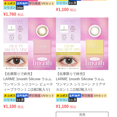
シリコン
1ヶ月
ネコポス
送料無料
即日発送
UVカット
シリコン
1day
¥
1,100
税込
¥
1,760
税込
【在庫限りで終売】
【在庫限りで終売】
LARME 1month Silicone ラルム
LARME 1month Silicone ラルム
ワンマンス シリコーン ビューテ
ワンマンス シリコーン クリアマ
ィーブラウンミニ(1箱2枚入り)
カロンミニ(1箱2枚入り)
ネコポス
送料無料
即日発送
UVカット
ネコポス
送料無料
即日発送
UVカット
シリコン
1ヶ月
シリコン
1ヶ月
¥
1,100
¥
1,100
税込
税込
完売