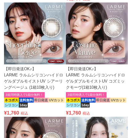
【即日発送OK♪】
【即日発送OK♪】
LARME ラルムシリコンハイドロ
LARME ラルムシリコンハイドロ
ゲルダブルモイストUV シアーリ
ゲルダブルモイストUV コズミッ
ングベージュ (1箱10枚入り)
クモーヴ(1箱10枚入り)
3箱同時購入で1箱分無料！
3箱同時購入で1箱分無料！
ネコポス
送料無料
即日発送
UVカット
ネコポス
送料無料
即日発送
UVカット
シリコン
1day
シリコン
1day
¥
1,760
¥
1,760
税込
税込