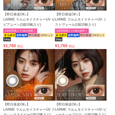
【即日発送OK♪】
【即日発送OK♪】
LARME ラルムモイスチャーUV セ
LARME ラルムモイスチャーUV ミ
ピアムーン(1箱10枚入り)
ストヴェール(1箱10枚入り)
3箱同時購入で1箱分無料！
3箱同時購入で1箱分無料！
ネコポス
送料無料
即日発送
UVカット
ネコポス
送料無料
即日発送
UVカット
1day
1day
¥
1,760
¥
1,760
税込
税込
【即日発送OK♪】
【即日発送OK♪】
LARME ラルムモイスチャーUV ク
LARME ラルムモイスチャーUV ビ
ラシックネイビー(1箱10枚入り)
ューティーブラウン(1箱10枚入り)