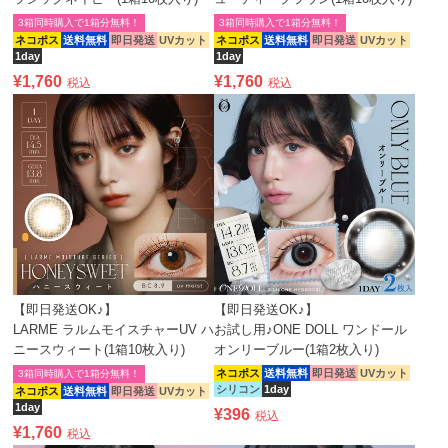
3箱同時購入で1箱分無料！
3箱同時購入で1箱分無料！
ネコポス
送料無料
即日発送
UVカット
ネコポス
送料無料
即日発送
UVカット
1day
1day
¥
1,760
¥
1,760
税込
税込
【即日発送OK♪】
【即日発送OK♪】
LARME ラルムモイスチャーUV ハ
お試し用♪ONE DOLL ワンドール
ニースウィート(1箱10枚入り)
オンリーブルー(1箱2枚入り)
ネコポス
送料無料
即日発送
UVカット
3箱同時購入で1箱分無料！
シリコン
1day
ネコポス
送料無料
即日発送
UVカット
1day
¥
396
税込
¥
1,760
税込