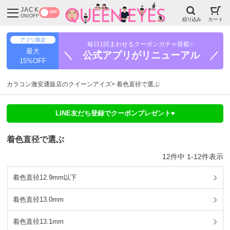
JACK
OFF
ON/OFF
絞り込み
カート
アプリ限定
毎日1回まわせるクーポンガチャ搭載✨
最大
＼ 公式アプリがリニューアル ／
15%OFF
カラコン激安通販店のクイーンアイズ
着色直径で選ぶ
LINE友だち登録でクーポンプレゼント♥
着色直径で選ぶ
12
件中
1
-
12
件表示
着色直径12.9mm以下
着色直径13.0mm
着色直径13.1mm