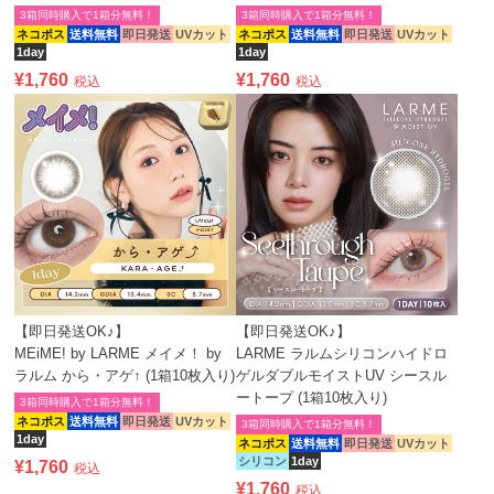
3箱同時購入で1箱分無料！
3箱同時購入で1箱分無料！
ネコポス
送料無料
即日発送
UVカット
ネコポス
送料無料
即日発送
UVカット
1day
1day
¥
1,760
¥
1,760
税込
税込
【即日発送OK♪】
【即日発送OK♪】
MEiME! by LARME メイメ！ by
LARME ラルムシリコンハイドロ
ラルム から・アゲ↑ (1箱10枚入り)
ゲルダブルモイストUV シースル
ートープ (1箱10枚入り)
3箱同時購入で1箱分無料！
ネコポス
送料無料
即日発送
UVカット
3箱同時購入で1箱分無料！
1day
ネコポス
送料無料
即日発送
UVカット
シリコン
1day
¥
1,760
税込
¥
1,760
税込