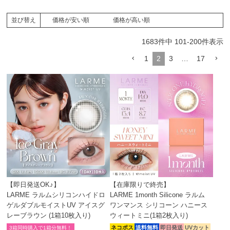
価格が安い順
価格が高い順
並び替え
1683
件中
101
-
200
件表示
1
2
3
…
17
【即日発送OK♪】
【在庫限りで終売】
LARME ラルムシリコンハイドロ
LARME 1month Silicone ラルム
ゲルダブルモイストUV アイスグ
ワンマンス シリコーン ハニース
レーブラウン (1箱10枚入り)
ウィートミニ(1箱2枚入り)
ネコポス
送料無料
即日発送
UVカット
3箱同時購入で1箱分無料！