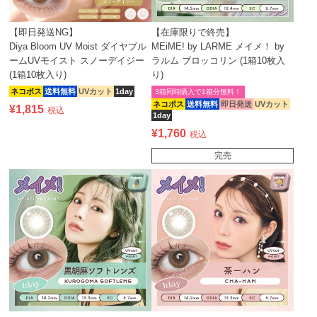
【即日発送NG】
【在庫限りで終売】
Diya Bloom UV Moist ダイヤブル
MEiME! by LARME メイメ！ by
ームUVモイスト スノーデイジー
ラルム ブロッコリン (1箱10枚入
(1箱10枚入り)
り)
ネコポス
送料無料
UVカット
1day
3箱同時購入で1箱分無料！
ネコポス
送料無料
即日発送
UVカット
¥
1,815
税込
1day
¥
1,760
税込
完売