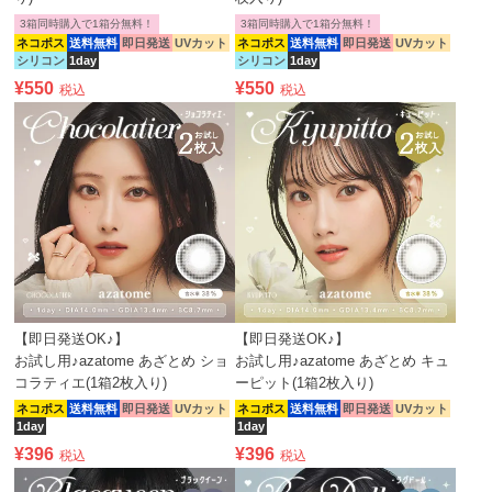
3箱同時購入で1箱分無料！
3箱同時購入で1箱分無料！
ネコポス
送料無料
即日発送
UVカット
ネコポス
送料無料
即日発送
UVカット
シリコン
1day
シリコン
1day
¥
550
¥
550
税込
税込
【即日発送OK♪】
【即日発送OK♪】
お試し用♪azatome あざとめ ショ
お試し用♪azatome あざとめ キュ
コラティエ(1箱2枚入り)
ーピット(1箱2枚入り)
ネコポス
送料無料
即日発送
UVカット
ネコポス
送料無料
即日発送
UVカット
1day
1day
¥
396
¥
396
税込
税込