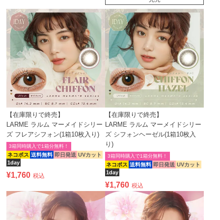
【在庫限りで終売】
【在庫限りで終売】
LARME ラルム マーメイドシリー
LARME ラルム マーメイドシリー
ズ フレアシフォン(1箱10枚入り)
ズ シフォンヘーゼル(1箱10枚入
り)
3箱同時購入で1箱分無料！
ネコポス
送料無料
即日発送
UVカット
3箱同時購入で1箱分無料！
1day
ネコポス
送料無料
即日発送
UVカット
1day
¥
1,760
税込
¥
1,760
税込