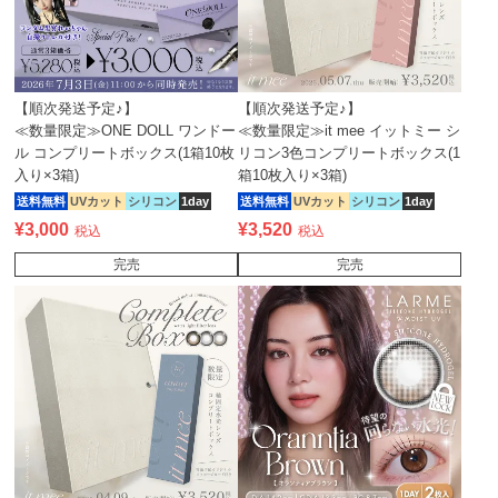
【順次発送予定♪】
【順次発送予定♪】
≪数量限定≫ONE DOLL ワンドー
≪数量限定≫it mee イットミー シ
ル コンプリートボックス(1箱10枚
リコン3色コンプリートボックス(1
入り×3箱)
箱10枚入り×3箱)
送料無料
UVカット
シリコン
1day
送料無料
UVカット
シリコン
1day
¥
3,000
¥
3,520
税込
税込
完売
完売