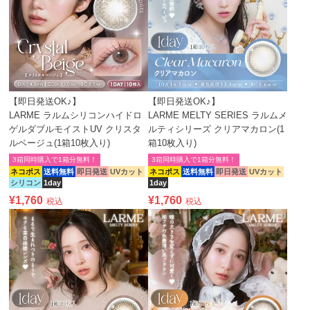
【即日発送OK♪】
【即日発送OK♪】
LARME ラルムシリコンハイドロ
LARME MELTY SERIES ラルムメ
ゲルダブルモイストUV クリスタ
ルティシリーズ クリアマカロン(1
ルベージュ(1箱10枚入り)
箱10枚入り)
3箱同時購入で1箱分無料！
3箱同時購入で1箱分無料！
ネコポス
送料無料
即日発送
UVカット
ネコポス
送料無料
即日発送
UVカット
シリコン
1day
1day
¥
1,760
¥
1,760
税込
税込