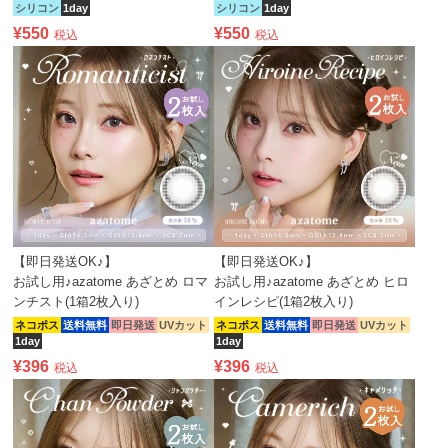
シリコン
1day
シリコン
1day
¥
550
¥
550
税込
税込
【即日発送OK♪】
【即日発送OK♪】
お試し用♪azatome あざとめ ロマ
お試し用♪azatome あざとめ ヒロ
ンチスト(1箱2枚入り)
インレシピ(1箱2枚入り)
ネコポス
送料無料
即日発送
UVカット
ネコポス
送料無料
即日発送
UVカット
1day
1day
¥
396
¥
396
税込
税込