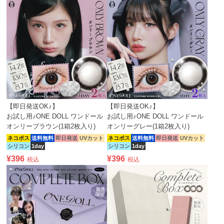
【即日発送OK♪】
【即日発送OK♪】
お試し用♪ONE DOLL ワンドール
お試し用♪ONE DOLL ワンドール
オンリーブラウン(1箱2枚入り)
オンリーグレー(1箱2枚入り)
ネコポス
送料無料
即日発送
UVカット
ネコポス
送料無料
即日発送
UVカット
シリコン
1day
シリコン
1day
¥
396
¥
396
税込
税込