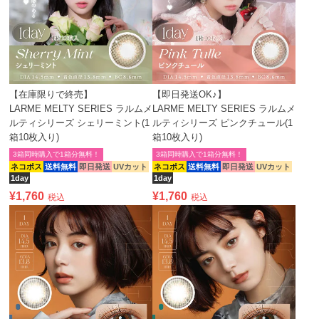
【在庫限りで終売】
【即日発送OK♪】
LARME MELTY SERIES ラルムメ
LARME MELTY SERIES ラルムメ
ルティシリーズ シェリーミント(1
ルティシリーズ ピンクチュール(1
箱10枚入り)
箱10枚入り)
3箱同時購入で1箱分無料！
3箱同時購入で1箱分無料！
ネコポス
送料無料
即日発送
UVカット
ネコポス
送料無料
即日発送
UVカット
1day
1day
¥
1,760
¥
1,760
税込
税込