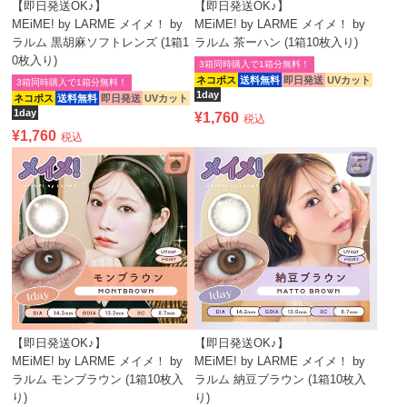
【即日発送OK♪】
【即日発送OK♪】
MEiME! by LARME メイメ！ by
MEiME! by LARME メイメ！ by
ラルム 黒胡麻ソフトレンズ (1箱1
ラルム 茶ーハン (1箱10枚入り)
0枚入り)
3箱同時購入で1箱分無料！
ネコポス
送料無料
即日発送
UVカット
3箱同時購入で1箱分無料！
1day
ネコポス
送料無料
即日発送
UVカット
1day
¥
1,760
税込
¥
1,760
税込
【即日発送OK♪】
【即日発送OK♪】
MEiME! by LARME メイメ！ by
MEiME! by LARME メイメ！ by
ラルム モンブラウン (1箱10枚入
ラルム 納豆ブラウン (1箱10枚入
り)
り)