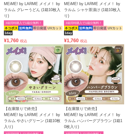
MEiME! by LARME メイメ！ by
MEiME! by LARME メイメ！ by
ラルム グレーうどん (1箱10枚入
ラルム シャケ茶漬け (1箱10枚入
り)
り)
3箱同時購入で1箱分無料！
3箱同時購入で1箱分無料！
ネコポス
送料無料
即日発送
UVカット
ネコポス
送料無料
即日発送
UVカット
1day
1day
¥
1,760
¥
1,760
税込
税込
【在庫限りで終売】
【在庫限りで終売】
MEiME! by LARME メイメ！ by
MEiME! by LARME メイメ！ by
ラルム やさいグリーン (1箱10枚
ラルム ハンバーグブラウン (1箱1
入り)
0枚入り)
3箱同時購入で1箱分無料！
3箱同時購入で1箱分無料！