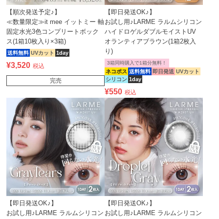
【順次発送予定♪】
【即日発送OK♪】
≪数量限定≫it mee イットミー 軸
お試し用♪LARME ラルムシリコン
固定水光3色コンプリートボック
ハイドロゲルダブルモイストUV
ス(1箱10枚入り×3箱)
オランティアブラウン(1箱2枚入
り)
送料無料
UVカット
1day
3箱同時購入で1箱分無料！
¥
3,520
税込
ネコポス
送料無料
即日発送
UVカット
シリコン
1day
完売
¥
550
税込
【即日発送OK♪】
【即日発送OK♪】
お試し用♪LARME ラルムシリコン
お試し用♪LARME ラルムシリコン