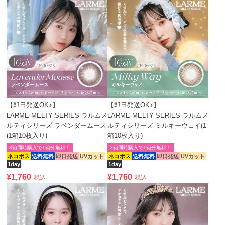
【即日発送OK♪】
【即日発送OK♪】
LARME MELTY SERIES ラルムメ
LARME MELTY SERIES ラルムメ
ルティシリーズ ラベンダームース
ルティシリーズ ミルキーウェイ(1
(1箱10枚入り)
箱10枚入り)
3箱同時購入で1箱分無料！
3箱同時購入で1箱分無料！
ネコポス
送料無料
即日発送
UVカット
ネコポス
送料無料
即日発送
UVカット
1day
1day
¥
1,760
¥
1,760
税込
税込