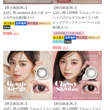
【即日発送OK♪】
【即日発送OK♪】
お試し用♪azatome あざとめ ロー
お試し用♪LARME ラルムシリコン
ルモデル(1箱2枚入り)
ハイドロゲルダブルモイストUV
ビッグアディクティーベージュ(1
ネコポス
送料無料
即日発送
UVカット
箱2枚入り)
1day
¥
396
3箱同時購入で1箱分無料！
税込
ネコポス
送料無料
即日発送
UVカット
シリコン
1day
¥
550
税込
【即日発送OK♪】
【即日発送OK♪】
お試し用♪LARME ラルムシリコン
お試し用♪LARME ラルムシリコン