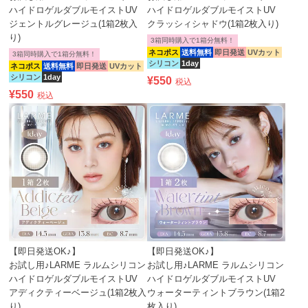
ハイドロゲルダブルモイストUV
ハイドロゲルダブルモイストUV
ジェントルグレージュ(1箱2枚入
クラッシィシャドウ(1箱2枚入り)
り)
3箱同時購入で1箱分無料！
ネコポス
送料無料
即日発送
UVカット
3箱同時購入で1箱分無料！
シリコン
1day
ネコポス
送料無料
即日発送
UVカット
シリコン
1day
¥
550
税込
¥
550
税込
【即日発送OK♪】
【即日発送OK♪】
お試し用♪LARME ラルムシリコン
お試し用♪LARME ラルムシリコン
ハイドロゲルダブルモイストUV
ハイドロゲルダブルモイストUV
アディクティーベージュ(1箱2枚入
ウォーターティントブラウン(1箱2
り)
枚入り)