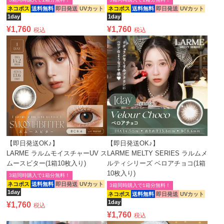
ネコポス
送料無料
即日発送
UVカット
ネコポス
送料無料
即日発送
UVカット
1day
1day
¥
1,760
¥
1,760
税込
税込
【即日発送OK♪】
【即日発送OK♪】
LARME ラルムモイスチャーUV ス
LARME MELTY SERIES ラルムメ
ムースビター(1箱10枚入り)
ルティシリーズ ベロアチョコ(1箱
10枚入り)
3箱同時購入で1箱分無料！
ネコポス
送料無料
即日発送
UVカット
3箱同時購入で1箱分無料！
1day
ネコポス
送料無料
即日発送
UVカット
1day
¥
1,760
税込
¥
1,760
税込