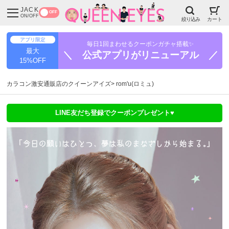
JACK
OFF
ON/OFF
絞り込み
カート
アプリ限定
毎日1回まわせるクーポンガチャ搭載✨
最大
＼ 公式アプリがリニューアル ／
15%OFF
カラコン激安通販店のクイーンアイズ
rom'u(ロミュ)
LINE友だち登録でクーポンプレゼント♥