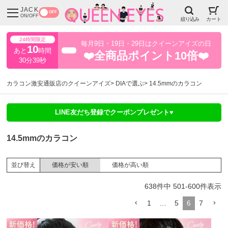
JACK
OFF
ON/OFF
絞り込み
カート
24時間限定
毎月9日・19日・29日はクイーンアイズの日
10
あと
時間
超得
❤️全商品ポイント10倍❤️
30分36秒
カラコン激安通販店のクイーンアイズ
DIAで選ぶ
14.5mmのカラコン
LINE友だち登録でクーポンプレゼント♥
14.5mmのカラコン
価格が安い順
価格が高い順
並び替え
638
件中
501
-
600
件表示
1
…
5
6
7