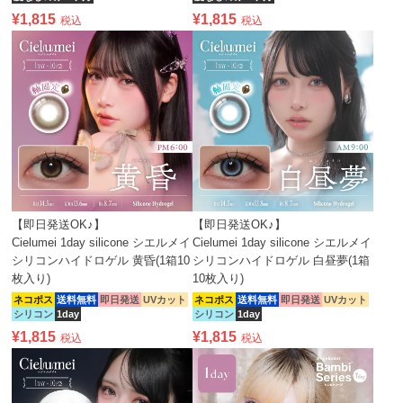
¥
1,815
¥
1,815
税込
税込
【即日発送OK♪】
【即日発送OK♪】
Cielumei 1day silicone シエルメイ
Cielumei 1day silicone シエルメイ
シリコンハイドロゲル 黄昏(1箱10
シリコンハイドロゲル 白昼夢(1箱
枚入り)
10枚入り)
ネコポス
送料無料
即日発送
UVカット
ネコポス
送料無料
即日発送
UVカット
シリコン
1day
シリコン
1day
¥
1,815
¥
1,815
税込
税込