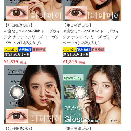
【即日発送OK♪】
【即日発送OK♪】
≪度なし≫DopeWink ドープウィ
≪度なし≫DopeWink ドープウィ
ンク ナッティシリーズ イーヴン
ンク ナッティシリーズ ヴォーグ
ブラウン(1箱2枚入り)
ベージュ(1箱2枚入り)
ネコポス
送料無料
即日発送
ネコポス
送料無料
即日発送
度なしのみ
1ヶ月
度なしのみ
1ヶ月
¥
1,815
¥
1,815
税込
税込
【即日発送OK♪】
【即日発送OK♪】