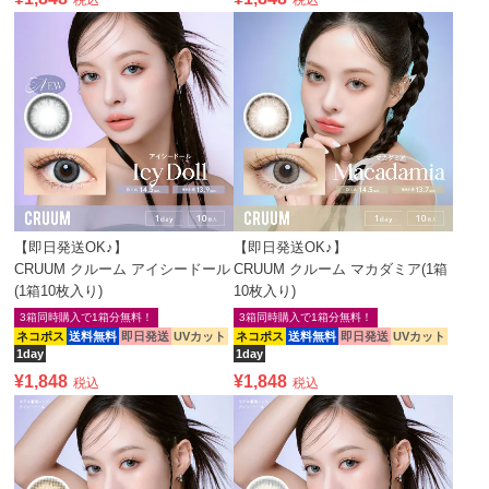
税込
税込
【即日発送OK♪】
【即日発送OK♪】
CRUUM クルーム アイシードール
CRUUM クルーム マカダミア(1箱
(1箱10枚入り)
10枚入り)
3箱同時購入で1箱分無料！
3箱同時購入で1箱分無料！
ネコポス
送料無料
即日発送
UVカット
ネコポス
送料無料
即日発送
UVカット
1day
1day
¥
1,848
¥
1,848
税込
税込