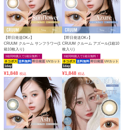
【即日発送OK♪】
【即日発送OK♪】
CRUUM クルーム サンフラワー(1
CRUUM クルーム アズール(1箱10
箱10枚入り)
枚入り)
3箱同時購入で1箱分無料！
3箱同時購入で1箱分無料！
ネコポス
送料無料
即日発送
UVカット
ネコポス
送料無料
即日発送
UVカット
1day
1day
¥
1,848
¥
1,848
税込
税込