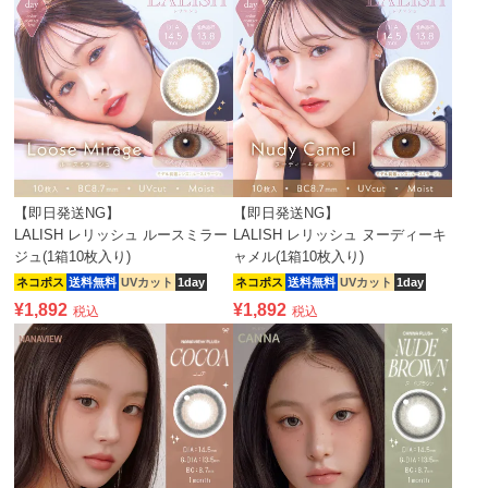
【即日発送NG】
【即日発送NG】
LALISH レリッシュ ルースミラー
LALISH レリッシュ ヌーディーキ
ジュ(1箱10枚入り)
ャメル(1箱10枚入り)
ネコポス
送料無料
UVカット
1day
ネコポス
送料無料
UVカット
1day
¥
1,892
¥
1,892
税込
税込