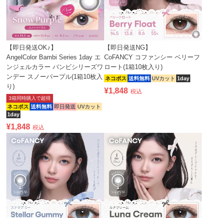
【即日発送OK♪】
【即日発送NG】
AngelColor Bambi Series 1day エ
CoFANCY コファンシー ベリーフ
ンジェルカラー バンビシリーズワ
ロート(1箱10枚入り)
ンデー スノーパープル(1箱10枚入
ネコポス
送料無料
UVカット
1day
り)
¥
1,848
税込
3箱同時購入で超得
ネコポス
送料無料
即日発送
UVカット
1day
¥
1,848
税込