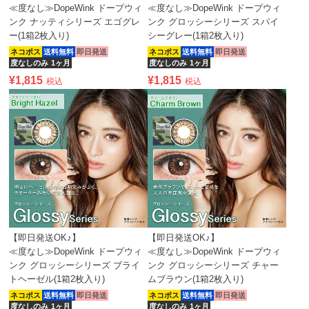
≪度なし≫DopeWink ドープウィ
≪度なし≫DopeWink ドープウィ
ンク ナッティシリーズ エゴグレ
ンク グロッシーシリーズ スパイ
ー(1箱2枚入り)
シーグレー(1箱2枚入り)
ネコポス
送料無料
即日発送
ネコポス
送料無料
即日発送
度なしのみ
1ヶ月
度なしのみ
1ヶ月
¥
1,815
¥
1,815
税込
税込
【即日発送OK♪】
【即日発送OK♪】
≪度なし≫DopeWink ドープウィ
≪度なし≫DopeWink ドープウィ
ンク グロッシーシリーズ ブライ
ンク グロッシーシリーズ チャー
トヘーゼル(1箱2枚入り)
ムブラウン(1箱2枚入り)
ネコポス
送料無料
即日発送
ネコポス
送料無料
即日発送
度なしのみ
1ヶ月
度なしのみ
1ヶ月