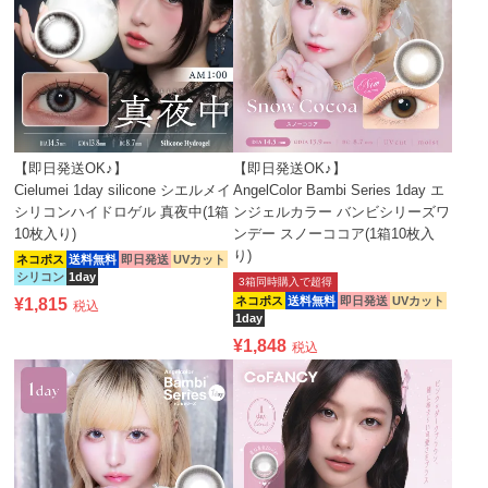
【即日発送OK♪】
【即日発送OK♪】
Cielumei 1day silicone シエルメイ
AngelColor Bambi Series 1day エ
シリコンハイドロゲル 真夜中(1箱
ンジェルカラー バンビシリーズワ
10枚入り)
ンデー スノーココア(1箱10枚入
り)
ネコポス
送料無料
即日発送
UVカット
シリコン
1day
3箱同時購入で超得
ネコポス
送料無料
即日発送
UVカット
¥
1,815
税込
1day
¥
1,848
税込