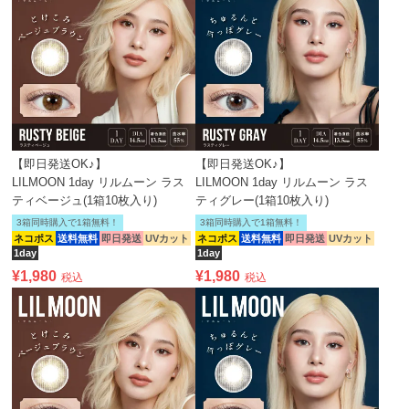
【即日発送OK♪】
【即日発送OK♪】
LILMOON 1day リルムーン ラス
LILMOON 1day リルムーン ラス
ティベージュ(1箱10枚入り)
ティグレー(1箱10枚入り)
3箱同時購入で1箱無料！
3箱同時購入で1箱無料！
ネコポス
送料無料
即日発送
UVカット
ネコポス
送料無料
即日発送
UVカット
1day
1day
¥
1,980
¥
1,980
税込
税込