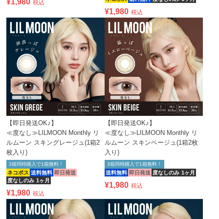
¥
1,980
税込
¥
1,980
税込
【即日発送OK♪】
【即日発送OK♪】
≪度なし≫LILMOON Monthly リ
≪度なし≫LILMOON Monthly リ
ルムーン スキングレージュ(1箱2
ルムーン スキンベージュ(1箱2枚
枚入り)
入り)
3箱同時購入で1箱無料！
3箱同時購入で1箱無料！
ネコポス
送料無料
即日発送
送料無料
即日発送
度なしのみ
1ヶ月
度なしのみ
1ヶ月
¥
1,980
税込
¥
1,980
税込