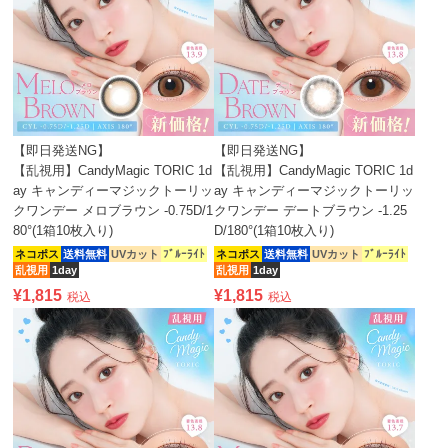
【即日発送NG】
【即日発送NG】
【乱視用】CandyMagic TORIC 1d
【乱視用】CandyMagic TORIC 1d
ay キャンディーマジックトーリッ
ay キャンディーマジックトーリッ
クワンデー メロブラウン -0.75D/1
クワンデー デートブラウン -1.25
80°(1箱10枚入り)
D/180°(1箱10枚入り)
ネコポス
送料無料
UVカット
ﾌﾞﾙｰﾗｲﾄ
ネコポス
送料無料
UVカット
ﾌﾞﾙｰﾗｲﾄ
乱視用
1day
乱視用
1day
¥
1,815
¥
1,815
税込
税込