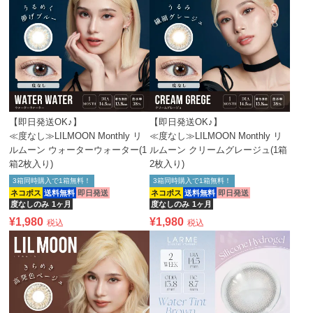
【即日発送OK♪】
【即日発送OK♪】
≪度なし≫LILMOON Monthly リ
≪度なし≫LILMOON Monthly リ
ルムーン ウォーターウォーター(1
ルムーン クリームグレージュ(1箱
箱2枚入り)
2枚入り)
3箱同時購入で1箱無料！
3箱同時購入で1箱無料！
ネコポス
送料無料
即日発送
ネコポス
送料無料
即日発送
度なしのみ
1ヶ月
度なしのみ
1ヶ月
¥
1,980
¥
1,980
税込
税込