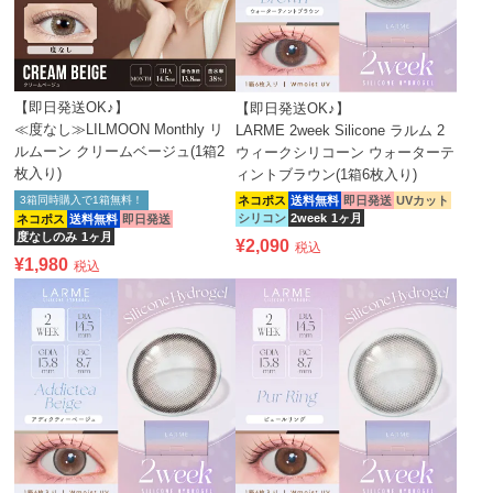
【即日発送OK♪】
【即日発送OK♪】
≪度なし≫LILMOON Monthly リ
LARME 2week Silicone ラルム 2
ルムーン クリームベージュ(1箱2
ウィークシリコーン ウォーターテ
枚入り)
ィントブラウン(1箱6枚入り)
ネコポス
送料無料
即日発送
UVカット
3箱同時購入で1箱無料！
シリコン
2week
1ヶ月
ネコポス
送料無料
即日発送
度なしのみ
1ヶ月
¥
2,090
税込
¥
1,980
税込