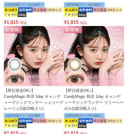
4箱同時購入で１箱分無料！
4箱同時購入で１箱分無料！
ネコポス
送料無料
即日発送
UVカット
ネコポス
送料無料
即日発送
UVカット
ﾌﾞﾙｰﾗｲﾄ
1day
ﾌﾞﾙｰﾗｲﾄ
1day
¥
1,815
¥
1,815
税込
税込
【即日発送OK♪】
【即日発送OK♪】
CandyMagic BLB 1day キャンデ
CandyMagic BLB 1day キャンデ
ィーマジックワンデー シェリーグ
ィーマジックワンデー リリーヘー
レージュ(1箱10枚入り)
ゼル(1箱10枚入り)
4箱同時購入で１箱分無料！
4箱同時購入で１箱分無料！
ネコポス
送料無料
即日発送
UVカット
ネコポス
送料無料
即日発送
UVカット
ﾌﾞﾙｰﾗｲﾄ
1day
ﾌﾞﾙｰﾗｲﾄ
1day
¥
1,815
¥
1,815
税込
税込