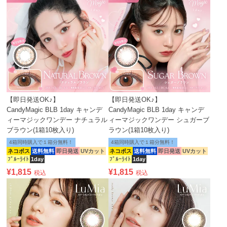
【即日発送OK♪】
【即日発送OK♪】
CandyMagic BLB 1day キャンデ
CandyMagic BLB 1day キャンデ
ィーマジックワンデー ナチュラル
ィーマジックワンデー シュガーブ
ブラウン(1箱10枚入り)
ラウン(1箱10枚入り)
4箱同時購入で１箱分無料！
4箱同時購入で１箱分無料！
ネコポス
送料無料
即日発送
UVカット
ネコポス
送料無料
即日発送
UVカット
ﾌﾞﾙｰﾗｲﾄ
1day
ﾌﾞﾙｰﾗｲﾄ
1day
¥
1,815
¥
1,815
税込
税込