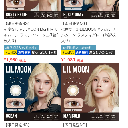
【即日発送NG】
【即日発送NG】
≪度なし≫LILMOON Monthly リ
≪度なし≫LILMOON Monthly リ
ルムーン ラスティベージュ(1箱2
ルムーン ラスティグレー(1箱2枚
枚入り)
入り)
3箱同時購入で1箱無料！
3箱同時購入で1箱無料！
ネコポス
送料無料
度なしのみ
1ヶ月
ネコポス
送料無料
度なしのみ
1ヶ月
¥
1,980
¥
1,980
税込
税込
【即日発送NG】
【即日発送NG】