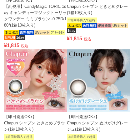
【即日発送NG】
【即日発送OK♪】
【乱視用】CandyMagic TORIC 1d
Chapun シャプン ときとめグレー
ay キャンディーマジックトーリッ
(1箱10枚入り)
クワンデー ミミブラウン -0.75D/1
3箱同時購入で超得
80°(1箱10枚入り)
ネコポス
送料無料
即日発送
UVカット
1day
ネコポス
送料無料
UVカット
ﾌﾞﾙｰﾗｲﾄ
乱視用
1day
¥
1,815
税込
¥
1,815
税込
【即日発送OK♪】
【即日発送OK♪】
Chapun シャプン ときとめブラウ
Chapun シャプン ぬけがけグレー
ン(1箱10枚入り)
ジュ(1箱10枚入り)
3箱同時購入で超得
3箱同時購入で超得