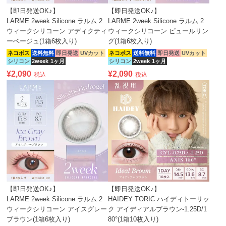
【即日発送OK♪】
【即日発送OK♪】
LARME 2week Silicone ラルム 2
LARME 2week Silicone ラルム 2
ウィークシリコーン アディクティ
ウィークシリコーン ピュールリン
ーベージュ(1箱6枚入り)
グ(1箱6枚入り)
ネコポス
送料無料
即日発送
UVカット
ネコポス
送料無料
即日発送
UVカット
シリコン
2week
1ヶ月
シリコン
2week
1ヶ月
¥
2,090
¥
2,090
税込
税込
【即日発送OK♪】
【即日発送OK♪】
LARME 2week Silicone ラルム 2
HAIDEY TORIC ハイディトーリッ
ウィークシリコーン アイスグレー
ク アイディアルブラウン-1.25D/1
ブラウン(1箱6枚入り)
80°(1箱10枚入り)