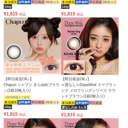
ネコポス
送料無料
即日発送
UVカット
ネコポス
送料無料
即日発送
UVカット
1day
1day
¥
1,815
¥
1,815
税込
税込
【即日発送OK♪】
【即日発送OK♪】
Chapun シャプン きらゆめブラウ
≪度なし≫DopeWink ドープウィ
ン(1箱10枚入り)
ンク メロウリングシリーズ ラウ
ンドブラウン(1箱2枚入り)
3箱同時購入で超得
ネコポス
送料無料
即日発送
UVカット
ネコポス
送料無料
即日発送
1day
度なしのみ
1ヶ月
¥
1,815
¥
1,815
税込
税込