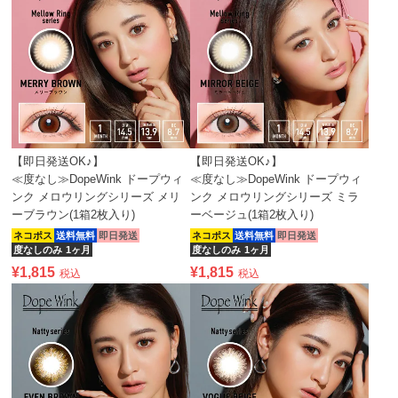
【即日発送OK♪】
【即日発送OK♪】
≪度なし≫DopeWink ドープウィ
≪度なし≫DopeWink ドープウィ
ンク メロウリングシリーズ メリ
ンク メロウリングシリーズ ミラ
ーブラウン(1箱2枚入り)
ーベージュ(1箱2枚入り)
ネコポス
送料無料
即日発送
ネコポス
送料無料
即日発送
度なしのみ
1ヶ月
度なしのみ
1ヶ月
¥
1,815
¥
1,815
税込
税込