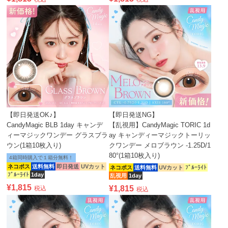
【即日発送OK♪】
【即日発送NG】
CandyMagic BLB 1day キャンデ
【乱視用】CandyMagic TORIC 1d
ィーマジックワンデー グラスブラ
ay キャンディーマジックトーリッ
ウン(1箱10枚入り)
クワンデー メロブラウン -1.25D/1
80°(1箱10枚入り)
4箱同時購入で１箱分無料！
ネコポス
送料無料
即日発送
UVカット
ネコポス
送料無料
UVカット
ﾌﾞﾙｰﾗｲﾄ
ﾌﾞﾙｰﾗｲﾄ
1day
乱視用
1day
¥
1,815
¥
1,815
税込
税込