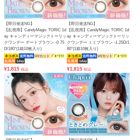
【即日発送NG】
【即日発送NG】
【乱視用】CandyMagic TORIC 1d
【乱視用】CandyMagic TORIC 1d
ay キャンディーマジックトーリッ
ay キャンディーマジックトーリッ
クワンデー デートブラウン -0.75
クワンデー ミミブラウン -1.25D/1
D/180°(1箱10枚入り)
80°(1箱10枚入り)
ネコポス
送料無料
UVカット
ﾌﾞﾙｰﾗｲﾄ
ネコポス
送料無料
UVカット
ﾌﾞﾙｰﾗｲﾄ
乱視用
1day
乱視用
1day
¥
1,815
¥
1,815
税込
税込