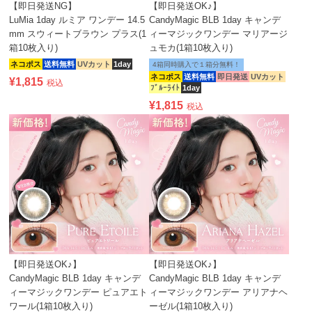
【即日発送NG】
【即日発送OK♪】
LuMia 1day ルミア ワンデー 14.5
CandyMagic BLB 1day キャンデ
mm スウィートブラウン プラス(1
ィーマジックワンデー マリアージ
箱10枚入り)
ュモカ(1箱10枚入り)
ネコポス
送料無料
UVカット
1day
4箱同時購入で１箱分無料！
ネコポス
送料無料
即日発送
UVカット
¥
1,815
税込
ﾌﾞﾙｰﾗｲﾄ
1day
¥
1,815
税込
【即日発送OK♪】
【即日発送OK♪】
CandyMagic BLB 1day キャンデ
CandyMagic BLB 1day キャンデ
ィーマジックワンデー ピュアエト
ィーマジックワンデー アリアナヘ
ワール(1箱10枚入り)
ーゼル(1箱10枚入り)