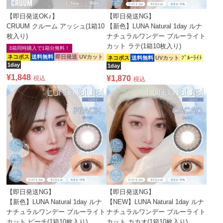
【即日発送OK♪】
【即日発送NG】
CRUUM クルーム アッシュ(1箱10
【新色】LUNA Natural 1day ルナ
枚入り)
ナチュラルワンデー ブルーライト
カット ラテ(1箱10枚入り)
3箱同時購入で1箱分無料！
ネコポス
送料無料
即日発送
UVカット
ネコポス
送料無料
UVカット
ﾌﾞﾙｰﾗｲﾄ
1day
1day
¥
1,848
¥
1,870
税込
税込
【即日発送NG】
【即日発送NG】
【新色】LUNA Natural 1day ルナ
【NEW】LUNA Natural 1day ルナ
ナチュラルワンデー ブルーライト
ナチュラルワンデー ブルーライト
カット ピーチ(1箱10枚入り)
カット カカオ(1箱10枚入り)