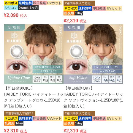
ネコポス
送料無料
即日発送
UVカット
2箱同時購入で超得！
シリコン
2week
1ヶ月
ネコポス
送料無料
即日発送
UVカット
乱視用
1day
¥
2,090
税込
¥
2,310
税込
【即日発送OK♪】
【即日発送OK♪】
HAIDEY TORIC ハイディトーリッ
HAIDEY TORIC ハイディトーリッ
ク アップデートグロウ-1.25D/18
ク ソフトヴィジョン-1.25D/180°(1
0°(1箱10枚入り)
箱10枚入り)
2箱同時購入で超得！
2箱同時購入で超得！
ネコポス
送料無料
即日発送
UVカット
ネコポス
送料無料
即日発送
UVカット
乱視用
1day
乱視用
1day
¥
2,310
¥
2,310
税込
税込