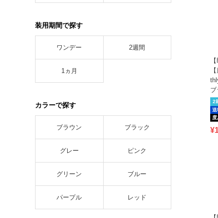
装用期間で探す
ワンデー
2週間
【
【
1ヵ月
t
ブ
2
カラーで探す
送
度
ブラウン
ブラック
¥
グレー
ピンク
グリーン
ブルー
パープル
レッド
【