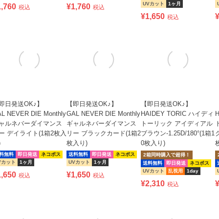
UVカット
1ヶ月
1,760
¥
1,760
税込
税込
¥
1,650
税込
即日発送OK♪】
【即日発送OK♪】
【即日発送OK♪】
L NEVER DIE Monthly
GAL NEVER DIE Monthly
HAIDEY TORIC ハイディ
ャルネバーダイマンス
ギャルネバーダイマンス
トーリック アイディアル
ー デイライト(1箱2枚入
リー ブラックカード(1箱2
ブラウン-1.25D/180°(1箱1
グ
)
枚入り)
0枚入り)
料無料
即日発送
ネコポス
送料無料
即日発送
ネコポス
2箱同時購入で超得！
Vカット
1ヶ月
UVカット
1ヶ月
送料無料
即日発送
ネコポス
UVカット
乱視用
1day
1,650
¥
1,650
税込
税込
¥
2,310
税込