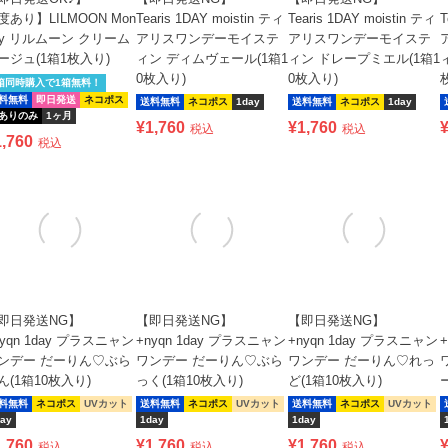
度あり】LILMOON Mon
Tearis 1DAY moistin ティ
Tearis 1DAY moistin ティ
T
hly リルムーン クリーム
アリスワンデーモイステ
アリスワンデーモイステ
ージュ(1箱1枚入り)
ィン ディムヴェール(1箱1
ィン ドレープミエル(1箱1
0枚入り)
0枚入り)
箱同時購入で1箱無料！
料無料
即日発送
ネコポス
送料無料
ネコポス
1day
送料無料
ネコポス
1day
ありのみ
1ヶ月
¥
1,760
¥
1,760
税込
税込
1,760
税込
即日発送NG】
【即日発送NG】
【即日発送NG】
nyqn 1day プラスニャン
+nyqn 1day プラスニャン
+nyqn 1day プラスニャン
ンデー だーりん♡ぶら
ワンデー だーりん♡ぶら
ワンデー だーりん♡れっ
ん(1箱10枚入り)
っく(1箱10枚入り)
ど(1箱10枚入り)
料無料
ネコポス
UVカット
送料無料
ネコポス
UVカット
送料無料
ネコポス
UVカット
ay
1day
1day
1,760
¥
1,760
¥
1,760
税込
税込
税込