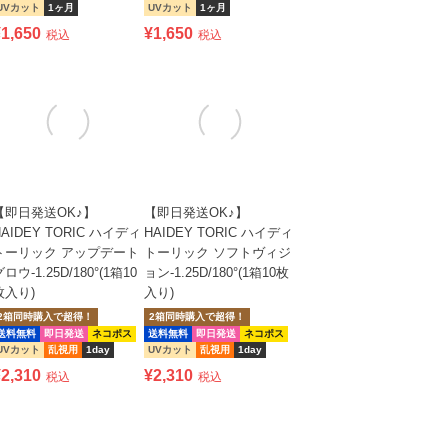
UVカット
1ヶ月
UVカット
1ヶ月
¥
1,650
¥
1,650
税込
税込
【即日発送OK♪】
【即日発送OK♪】
HAIDEY TORIC ハイディ
HAIDEY TORIC ハイディ
トーリック アップデート
トーリック ソフトヴィジ
ロウ-1.25D/180°(1箱10
ョン-1.25D/180°(1箱10枚
枚入り)
入り)
2箱同時購入で超得！
2箱同時購入で超得！
送料無料
即日発送
ネコポス
送料無料
即日発送
ネコポス
UVカット
乱視用
1day
UVカット
乱視用
1day
¥
2,310
¥
2,310
税込
税込