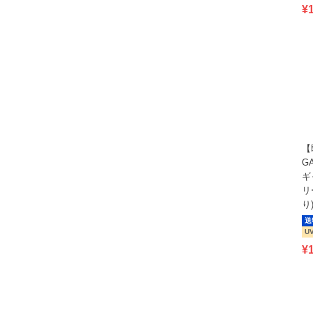
¥
【
GA
ギ
リ
り
送
U
¥