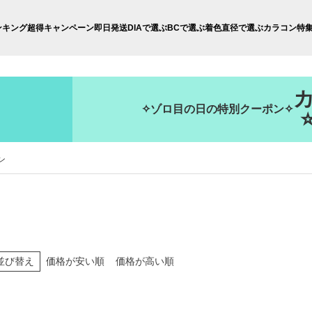
ンキング
超得キャンペーン
即日発送
DIAで選ぶ
BCで選ぶ
着色直径で選ぶ
カラコン特
✧ゾロ目の日の特別クーポン✧
ン
並び替え
価格が安い順
価格が高い順