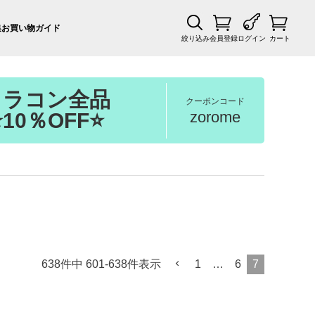
集
お買い物ガイド
絞り込み
会員登録
ログイン
カート
カラコン全品
クーポンコード
zorome
⭐10％OFF⭐
638
件中
601
-
638
件表示
1
…
6
7