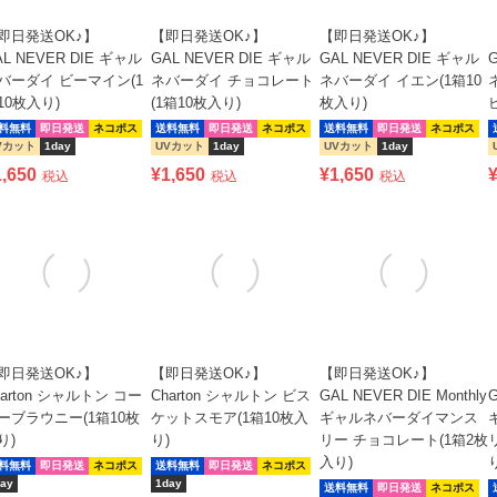
即日発送OK♪】
【即日発送OK♪】
【即日発送OK♪】
AL NEVER DIE ギャル
GAL NEVER DIE ギャル
GAL NEVER DIE ギャル
バーダイ ビーマイン(1
ネバーダイ チョコレート
ネバーダイ イエン(1箱10
10枚入り)
(1箱10枚入り)
枚入り)
料無料
即日発送
ネコポス
送料無料
即日発送
ネコポス
送料無料
即日発送
ネコポス
Vカット
1day
UVカット
1day
UVカット
1day
1,650
¥
1,650
¥
1,650
税込
税込
税込
即日発送OK♪】
【即日発送OK♪】
【即日発送OK♪】
harton シャルトン コー
Charton シャルトン ビス
GAL NEVER DIE Monthly
G
ーブラウニー(1箱10枚
ケットスモア(1箱10枚入
ギャルネバーダイマンス
り)
り)
リー チョコレート(1箱2枚
入り)
料無料
即日発送
ネコポス
送料無料
即日発送
ネコポス
ay
1day
送料無料
即日発送
ネコポス