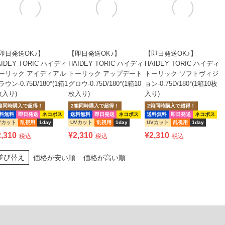
即日発送OK♪】
【即日発送OK♪】
【即日発送OK♪】
AIDEY TORIC ハイディ
HAIDEY TORIC ハイディ
HAIDEY TORIC ハイディ
ーリック アイディアル
トーリック アップデート
トーリック ソフトヴィジ
ウン-0.75D/180°(1箱1
グロウ-0.75D/180°(1箱10
ョン-0.75D/180°(1箱10枚
枚入り)
枚入り)
入り)
箱同時購入で超得！
2箱同時購入で超得！
2箱同時購入で超得！
料無料
即日発送
ネコポス
送料無料
即日発送
ネコポス
送料無料
即日発送
ネコポス
Vカット
乱視用
1day
UVカット
乱視用
1day
UVカット
乱視用
1day
2,310
¥
2,310
¥
2,310
税込
税込
税込
並び替え
価格が安い順
価格が高い順