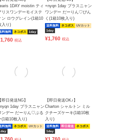
earis 1DAY moistin ティ
+nyqn 1day プラスニャン
アリスワンデーモイステ
ワンデー だーりん♡ぴん
ィン ロウグレイン(1箱10
く(1箱10枚入り)
枚入り)
送料無料
ネコポス
UVカット
1day
送料無料
ネコポス
1day
¥
1,760
税込
¥
1,760
税込
【即日発送NG】
【即日発送OK♪】
+nyqn 1day プラスニャン
Charton シャルトン ミル
ワンデー だーりん♡ぶる
クチーズケーキ(1箱10枚
ー(1箱10枚入り)
入り)
送料無料
ネコポス
UVカット
送料無料
即日発送
ネコポス
1day
1day
¥
1,760
¥
1,760
税込
税込