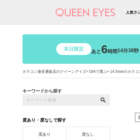
人気ラ
6
本日限定
14分37秒
あと
時間
カラコン激安通販店のクイーンアイズ
DIAで選ぶ
14.5mmのカラコ
キーワードから探す
度あり・度なしで探す
度あり
度なし