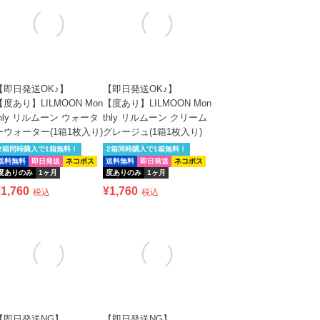
【即日発送OK♪】
【即日発送OK♪】
【度あり】LILMOON Mon
【度あり】LILMOON Mon
thly リルムーン ウォータ
thly リルムーン クリーム
ーウォーター(1箱1枚入り)
グレージュ(1箱1枚入り)
2箱同時購入で1箱無料！
2箱同時購入で1箱無料！
送料無料
即日発送
ネコポス
送料無料
即日発送
ネコポス
度ありのみ
1ヶ月
度ありのみ
1ヶ月
¥
1,760
¥
1,760
税込
税込
【即日発送NG】
【即日発送NG】