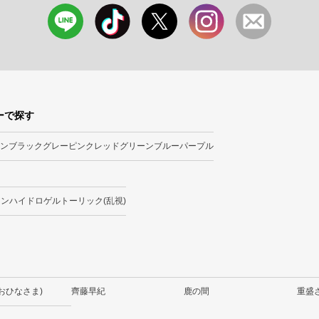
ーで探す
ン
ブラック
グレー
ピンク
レッド
グリーン
ブルー
パープル
ーンハイドロゲル
トーリック(乱視)
(おひなさま)
齊藤早紀
鹿の間
重盛