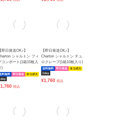
【即日発送OK♪】
【即日発送OK♪】
Charton シャルトン フィ
Charton シャルトン チュ
グコンポート(1箱10枚入
ロクレープ(1箱10枚入り)
り)
送料無料
即日発送
ネコポス
1day
送料無料
即日発送
ネコポス
1day
¥
1,760
税込
¥
1,760
税込