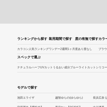
ランキングから探す
装用期間で探す
度の有無で探す
カラ
カラコン人気ランキング
ワンデー
2週間
1ヶ月
度あり
度なし
ブラウ
スペックで選ぶ
ナチュラル
ハーフ
UVカット
うるおい成分
ブルーライトカット
シリコ
モデルで探す
池田エライザ
越智ゆらの(ゆらゆら)
長浜広奈 