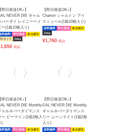
【即日発送OK♪】
【即日発送OK♪】
GAL NEVER DIE ギャル
Charton シャルトン アイ
ネバーダイ レイニーベイ
スミュール(1箱10枚入り)
ビー(1箱10枚入り)
送料無料
即日発送
ネコポス
1day
送料無料
即日発送
ネコポス
UVカット
1day
¥
1,760
税込
¥
1,650
税込
【即日発送OK♪】
【即日発送OK♪】
AL NEVER DIE Monthly
GAL NEVER DIE Monthly
ギャルネバーダイマンス
ギャルネバーダイマンス
リー ビーマイン(1箱2枚入
リー ムーンライト(1箱2枚
り)
入り)
送料無料
即日発送
ネコポス
送料無料
即日発送
ネコポス