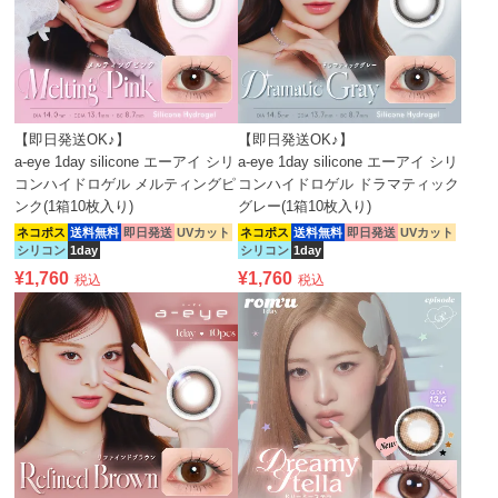
【即日発送OK♪】
【即日発送OK♪】
a-eye 1day silicone エーアイ シリ
a-eye 1day silicone エーアイ シリ
コンハイドロゲル メルティングピ
コンハイドロゲル ドラマティック
ンク(1箱10枚入り)
グレー(1箱10枚入り)
ネコポス
送料無料
即日発送
UVカット
ネコポス
送料無料
即日発送
UVカット
シリコン
1day
シリコン
1day
¥
1,760
¥
1,760
税込
税込