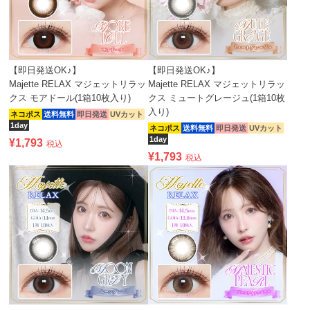
【即日発送OK♪】
【即日発送OK♪】
Majette RELAX マジェットリラッ
Majette RELAX マジェットリラッ
クス モアドール(1箱10枚入り)
クス ミュートグレージュ(1箱10枚
入り)
ネコポス
送料無料
即日発送
UVカット
1day
ネコポス
送料無料
即日発送
UVカット
1day
¥
1,793
税込
¥
1,793
税込