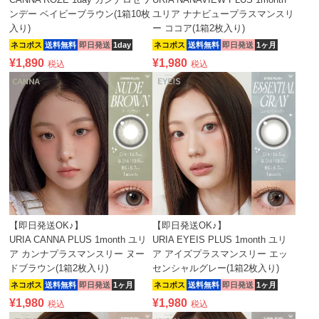
ンデー ベイビーブラウン(1箱10枚
ユリア ナナビュープラスマンスリ
入り)
ー ココア(1箱2枚入り)
ネコポス
送料無料
即日発送
1day
ネコポス
送料無料
即日発送
1ヶ月
¥
1,890
¥
1,980
税込
税込
【即日発送OK♪】
【即日発送OK♪】
URIA CANNA PLUS 1month ユリ
URIA EYEIS PLUS 1month ユリ
ア カンナプラスマンスリー ヌー
ア アイズプラスマンスリー エッ
ドブラウン(1箱2枚入り)
センシャルグレー(1箱2枚入り)
ネコポス
送料無料
即日発送
1ヶ月
ネコポス
送料無料
即日発送
1ヶ月
¥
1,980
¥
1,980
税込
税込