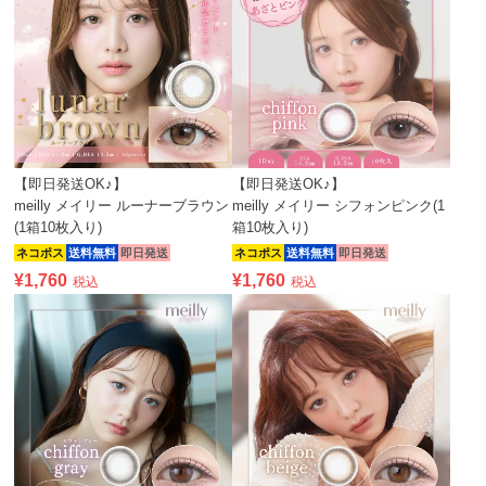
【即日発送OK♪】
【即日発送OK♪】
meilly メイリー ルーナーブラウン
meilly メイリー シフォンピンク(1
(1箱10枚入り)
箱10枚入り)
ネコポス
送料無料
即日発送
ネコポス
送料無料
即日発送
¥
1,760
¥
1,760
税込
税込