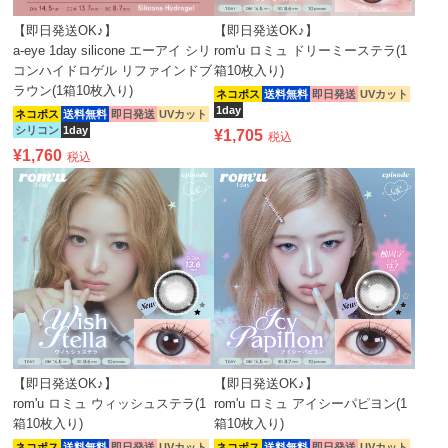
【即日発送OK♪】
【即日発送OK♪】
a-eye 1day silicone エーアイ シリ
rom'u ロミュ ドリーミーステラ(1
コンハイドロゲル リファインドブ
箱10枚入り)
ラウン(1箱10枚入り)
ネコポス
送料無料
即日発送
UVカット
1day
ネコポス
送料無料
即日発送
UVカット
シリコン
1day
¥
1,705
税込
¥
1,760
税込
【即日発送OK♪】
【即日発送OK♪】
rom'u ロミュ ウィッシュステラ(1
rom'u ロミュ アイシーパピヨン(1
箱10枚入り)
箱10枚入り)
ネコポス
送料無料
即日発送
UVカット
ネコポス
送料無料
即日発送
UVカット