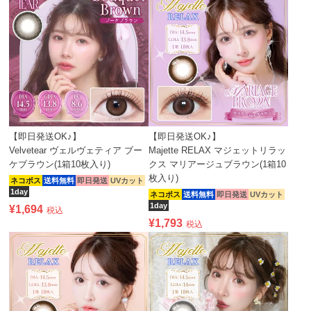
【即日発送OK♪】
【即日発送OK♪】
Velvetear ヴェルヴェティア ブー
Majette RELAX マジェットリラッ
ケブラウン(1箱10枚入り)
クス マリアージュブラウン(1箱10
枚入り)
ネコポス
送料無料
即日発送
UVカット
1day
ネコポス
送料無料
即日発送
UVカット
1day
¥
1,694
税込
¥
1,793
税込