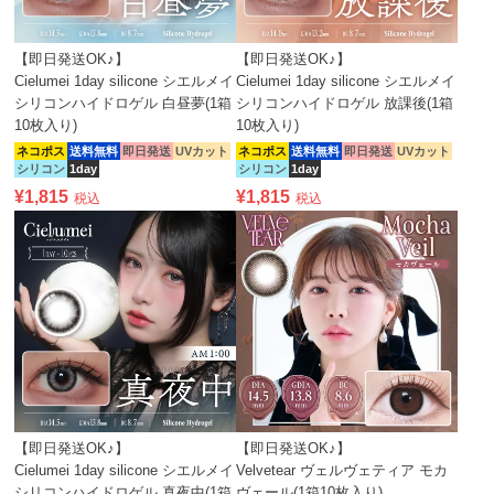
【即日発送OK♪】
【即日発送OK♪】
Cielumei 1day silicone シエルメイ
Cielumei 1day silicone シエルメイ
シリコンハイドロゲル 白昼夢(1箱
シリコンハイドロゲル 放課後(1箱
10枚入り)
10枚入り)
ネコポス
送料無料
即日発送
UVカット
ネコポス
送料無料
即日発送
UVカット
シリコン
1day
シリコン
1day
¥
1,815
¥
1,815
税込
税込
【即日発送OK♪】
【即日発送OK♪】
Cielumei 1day silicone シエルメイ
Velvetear ヴェルヴェティア モカ
シリコンハイドロゲル 真夜中(1箱
ヴェール(1箱10枚入り)