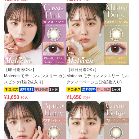
【即日発送OK♪】
【即日発送OK♪】
Motecon モテコンマンスリー カシ
Motecon モテコンマンスリー ミル
スピンク(1箱2枚入り)
クティーベージュ(1箱2枚入り)
ネコポス
送料無料
即日発送
1ヶ月
ネコポス
送料無料
即日発送
1ヶ月
¥
1,650
¥
1,650
税込
税込