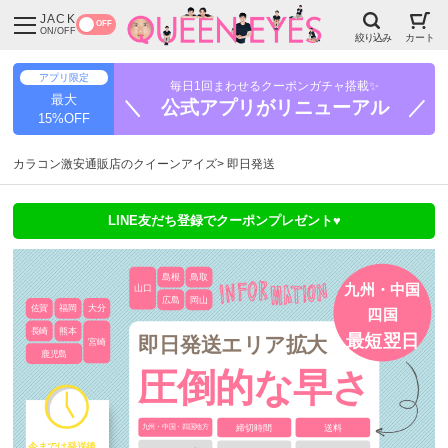
JACK
OFF
ON/OFF
絞り込み
カート
アプリ限定
毎日1回まわせるクーポンガチャ搭載✨
最大
＼ 公式アプリがリニューアル ／
15%OFF
カラコン激安通販店のクイーンアイズ
即日発送
LINE友だち登録でクーポンプレゼント♥
島根
鳥取
九州・中国
山口
広島
岡山
佐賀
福岡
大分
四国
長崎
熊本
最短翌日
即日発送エリア拡大
宮崎
鹿児島
圧倒的な早さ
締切時間
送料
九州・中国・四国地方
今までは発送後