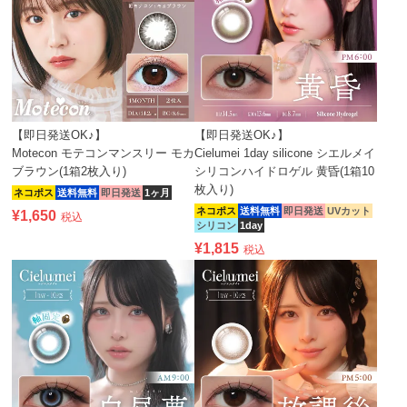
【即日発送OK♪】
【即日発送OK♪】
Motecon モテコンマンスリー モカ
Cielumei 1day silicone シエルメイ
ブラウン(1箱2枚入り)
シリコンハイドロゲル 黄昏(1箱10
枚入り)
ネコポス
送料無料
即日発送
1ヶ月
ネコポス
送料無料
即日発送
UVカット
¥
1,650
税込
シリコン
1day
¥
1,815
税込