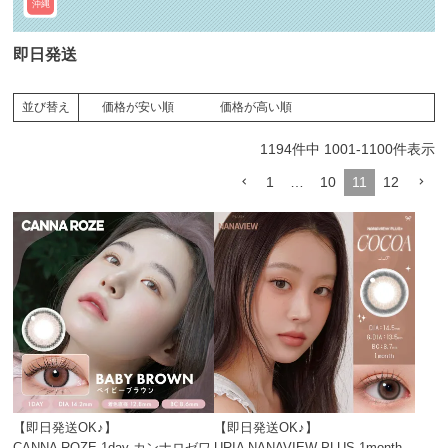
沖縄
即日発送
価格が安い順
価格が高い順
並び替え
1194
件中
1001
-
1100
件表示
1
…
10
11
12
【即日発送OK♪】
【即日発送OK♪】
CANNA ROZE 1day カンナロゼワ
URIA NANAVIEW PLUS 1month