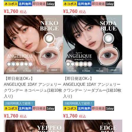
ネコポス
送料無料
即日発送
1day
ネコポス
送料無料
即日発送
1day
¥
1,760
¥
1,760
税込
税込
【即日発送OK♪】
【即日発送OK♪】
ANGELIQUE 1DAY アンジェリー
ANGELIQUE 1DAY アンジェリー
クワンデー ネコベージュ(1箱10枚
クワンデー ソーダブルー(1箱10枚
入り)
入り)
2箱同時購入で超得！
2箱同時購入で超得！
ネコポス
送料無料
即日発送
1day
ネコポス
送料無料
即日発送
1day
¥
1,760
¥
1,760
税込
税込