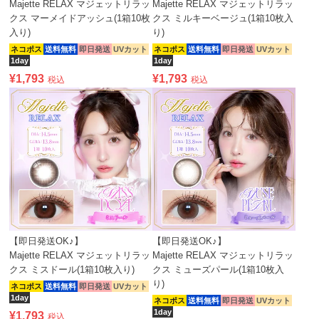
Majette RELAX マジェットリラッ
Majette RELAX マジェットリラッ
クス マーメイドアッシュ(1箱10枚
クス ミルキーベージュ(1箱10枚入
入り)
り)
ネコポス
送料無料
即日発送
UVカット
ネコポス
送料無料
即日発送
UVカット
1day
1day
¥
1,793
¥
1,793
税込
税込
【即日発送OK♪】
【即日発送OK♪】
Majette RELAX マジェットリラッ
Majette RELAX マジェットリラッ
クス ミスドール(1箱10枚入り)
クス ミューズパール(1箱10枚入
り)
ネコポス
送料無料
即日発送
UVカット
1day
ネコポス
送料無料
即日発送
UVカット
1day
¥
1,793
税込