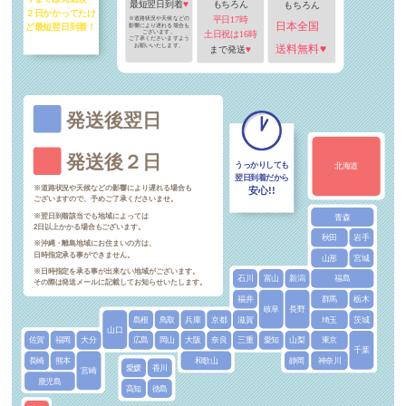
最短翌日到着
♥
もちろん
もちろん
２日かかってたけ
平日17時
※道路状況や天候などの
日本全国
影響により遅れる場合も
ど最短翌日到着！
ございます。
土日祝は16時
ご了承くださいますよう
お願いいたします。
送料無料♥
まで発送
♥
発送後翌日
発送後２日
うっかりしても
北海道
翌日到着だから
※道路状況や天候などの影響により遅れる場合も
安心!!
ございますので、予めご了承くださいませ。
※翌日到着該当でも地域によっては
青森
2日以上かかる場合もございます。
秋田
岩手
※沖縄・離島地域にお住まいの方は、
日時指定承る事ができません。
山形
宮城
※日時指定を承る事が出来ない地域がございます。
石川
富山
新潟
福島
その際は発送メールに記載してお知らせいたします。
福井
群馬
栃木
岐阜
長野
島根
鳥取
兵庫
京都
滋賀
埼玉
茨城
山口
佐賀
福岡
大分
広島
岡山
大阪
奈良
三重
愛知
山梨
東京
千葉
長崎
熊本
和歌山
静岡
神奈川
愛媛
香川
宮崎
鹿児島
高知
徳島