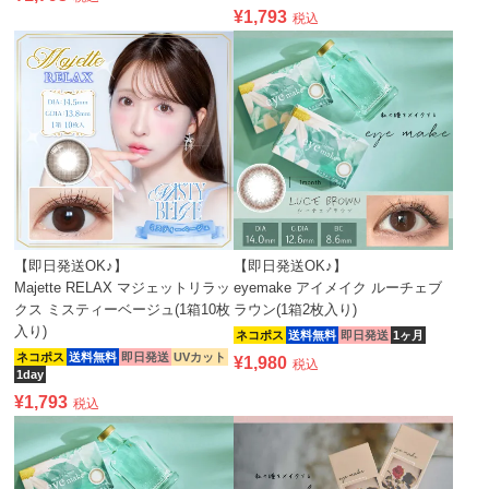
¥
1,793
税込
【即日発送OK♪】
【即日発送OK♪】
Majette RELAX マジェットリラッ
eyemake アイメイク ルーチェブ
クス ミスティーベージュ(1箱10枚
ラウン(1箱2枚入り)
入り)
ネコポス
送料無料
即日発送
1ヶ月
ネコポス
送料無料
即日発送
UVカット
¥
1,980
税込
1day
¥
1,793
税込