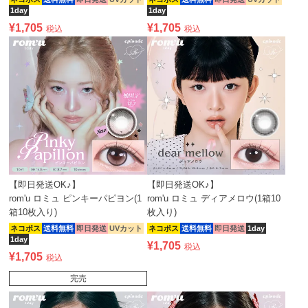
1day
1day
¥
1,705
¥
1,705
税込
税込
【即日発送OK♪】
【即日発送OK♪】
rom'u ロミュ ピンキーパピヨン(1
rom'u ロミュ ディアメロウ(1箱10
箱10枚入り)
枚入り)
ネコポス
送料無料
即日発送
UVカット
ネコポス
送料無料
即日発送
1day
1day
¥
1,705
税込
¥
1,705
税込
完売