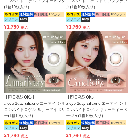
コンハイドロゲル トフィーピンク
コンハイドロゲル ドリップブラッ
(1箱10枚入り)
ク(1箱10枚入り)
ネコポス
送料無料
即日発送
UVカット
ネコポス
送料無料
即日発送
UVカット
シリコン
1day
シリコン
1day
¥
1,760
¥
1,760
税込
税込
【即日発送OK♪】
【即日発送OK♪】
a-eye 1day silicone エーアイ シリ
a-eye 1day silicone エーアイ シリ
コンハイドロゲル ルナーアイボリ
コンハイドロゲル キューティーベ
ー(1箱10枚入り)
ージュ(1箱10枚入り)
ネコポス
送料無料
即日発送
UVカット
ネコポス
送料無料
即日発送
UVカット
シリコン
1day
シリコン
1day
¥
1,760
¥
1,760
税込
税込