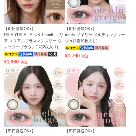
【即日発送OK♪】
【即日発送OK♪】
URIA YURIAL PLUS 1month ユリ
meilly メイリー メルティングレー
ア ユリアルプラスマンスリー ウ
ジュ(1箱10枚入り)
ォーターブラウン(1箱2枚入り)
ネコポス
送料無料
即日発送
ネコポス
送料無料
即日発送
1ヶ月
¥
1,760
税込
¥
1,980
税込
【即日発送OK♪】
【即日発送OK♪】