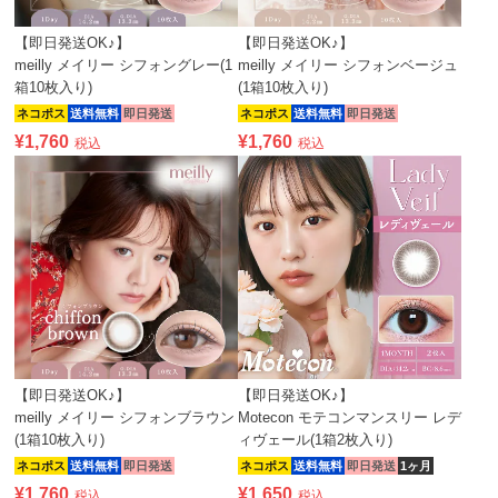
【即日発送OK♪】
【即日発送OK♪】
meilly メイリー シフォングレー(1
meilly メイリー シフォンベージュ
箱10枚入り)
(1箱10枚入り)
ネコポス
送料無料
即日発送
ネコポス
送料無料
即日発送
¥
1,760
¥
1,760
税込
税込
【即日発送OK♪】
【即日発送OK♪】
meilly メイリー シフォンブラウン
Motecon モテコンマンスリー レデ
(1箱10枚入り)
ィヴェール(1箱2枚入り)
ネコポス
送料無料
即日発送
ネコポス
送料無料
即日発送
1ヶ月
¥
1,760
¥
1,650
税込
税込