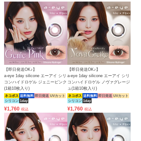
【即日発送OK♪】
【即日発送OK♪】
a-eye 1day silicone エーアイ シリ
a-eye 1day silicone エーアイ シリ
コンハイドロゲル ジェニーピンク
コンハイドロゲル ノヴァグレージ
(1箱10枚入り)
ュ(1箱10枚入り)
ネコポス
送料無料
即日発送
UVカット
ネコポス
送料無料
即日発送
UVカット
シリコン
1day
シリコン
1day
¥
1,760
¥
1,760
税込
税込