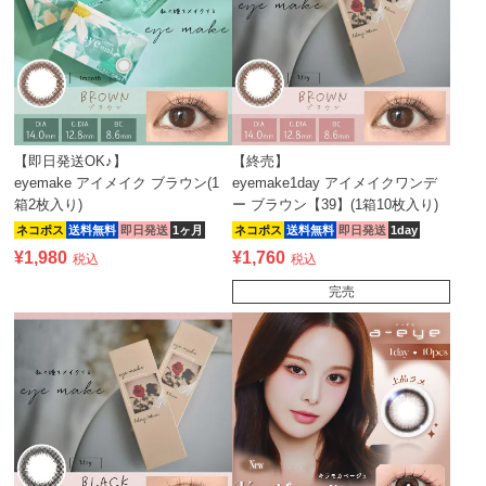
【即日発送OK♪】
【終売】
eyemake アイメイク ブラウン(1
eyemake1day アイメイクワンデ
箱2枚入り)
ー ブラウン【39】(1箱10枚入り)
ネコポス
送料無料
即日発送
1ヶ月
ネコポス
送料無料
即日発送
1day
¥
1,980
¥
1,760
税込
税込
完売