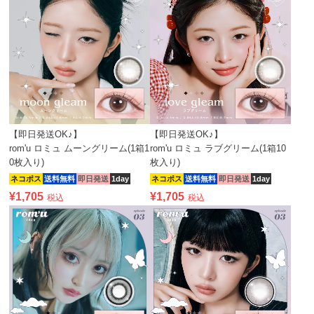
【即日発送OK♪】
【即日発送OK♪】
rom'u ロミュ ムーングリーム(1箱1
rom'u ロミュ ラブグリーム(1箱10
0枚入り)
枚入り)
ネコポス
送料無料
即日発送
1day
ネコポス
送料無料
即日発送
1day
¥
1,705
¥
1,705
税込
税込