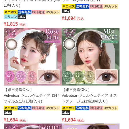
10枚入り)
ネコポス
送料無料
即日発送
UVカット
1day
ネコポス
送料無料
即日発送
UVカット
シリコン
1day
¥
1,694
税込
¥
1,815
税込
【即日発送OK♪】
【即日発送OK♪】
Velvetear ヴェルヴェティア ロゼ
Velvetear ヴェルヴェティア ミス
フィルム(1箱10枚入り)
トグレージュ(1箱10枚入り)
ネコポス
送料無料
即日発送
UVカット
ネコポス
送料無料
即日発送
UVカット
1day
1day
¥
1,694
¥
1,694
税込
税込