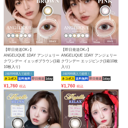
【即日発送OK♪】
【即日発送OK♪】
ANGELIQUE 1DAY アンジェリー
ANGELIQUE 1DAY アンジェリー
クワンデー イェッポブラウン(1箱
クワンデー エッジピンク(1箱10枚
10枚入り)
入り)
2箱同時購入で超得！
2箱同時購入で超得！
ネコポス
送料無料
即日発送
1day
ネコポス
送料無料
即日発送
1day
¥
1,760
¥
1,760
税込
税込