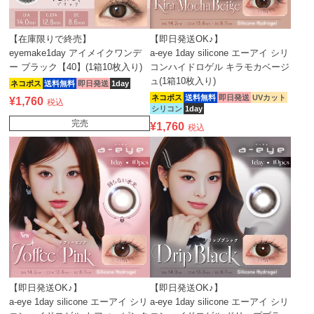
【在庫限りで終売】
【即日発送OK♪】
eyemake1day アイメイクワンデ
a-eye 1day silicone エーアイ シリ
ー ブラック【40】(1箱10枚入り)
コンハイドロゲル キラモカベージ
ュ(1箱10枚入り)
ネコポス
送料無料
即日発送
1day
ネコポス
送料無料
即日発送
UVカット
¥
1,760
税込
シリコン
1day
完売
¥
1,760
税込
【即日発送OK♪】
【即日発送OK♪】
a-eye 1day silicone エーアイ シリ
a-eye 1day silicone エーアイ シリ