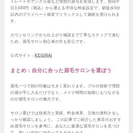
トレートやアングル眉など理想の眉毛を実現します。初回平
日3,680円（税込）から通える手頃な料金設定で、駅徒歩5分
以内のプライベート個室でリラックスして施術を受けられま
す。
カウンセリングから仕上がり確認まで丁寧なステップで進む
ため、眉毛サロン初心者の方も安心です。
公式サイト：
KEGIRAI
まとめ：自分に合った眉毛サロンを選ぼう
眉毛一つで顔の印象は大きく変わります。プロの技術で理想
の眉が手に入るだけでなく、メイク時間の短縮にもつながる
のが眉毛サロンの魅力です。
サロン選びでは技術力と実績、料金体系、立地の便利さをし
っかり確認しましょう。 この記事でご紹介した東京のおすす
め眉毛サロンを参考に、あなたに最適な眉毛サロンを見つけ
て、新しい自分に出会ってみませんか？