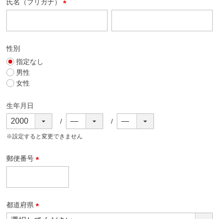
氏名（フリガナ）
(
必
須
)
性別
指定なし
男性
女性
生年月日
※設定すると変更できません
郵便番号
(
必
須
)
都道府県
(