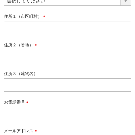
必
須
住所１（市区町村）
)
(
必
須
)
住所２（番地）
(
必
須
)
住所３（建物名）
お電話番号
(
必
須
)
メールアドレス