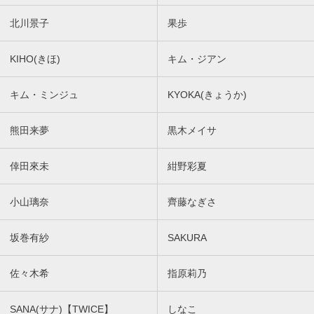
北川景子
果歩
KIHO(きほ)
キム・ジアン
キム・ミンジュ
KYOKA(きょうか)
熊田来夢
黒木メイサ
倖田來未
紺野彩夏
小山璃奈
齊藤なぎさ
坂巻有紗
SAKURA
佐々木希
指原莉乃
SANA(サナ)【TWICE】
しなこ