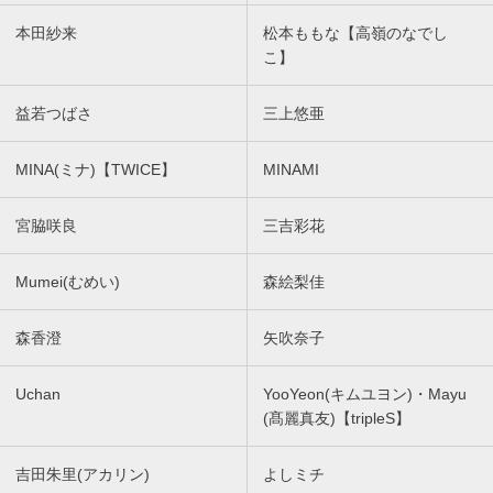
本田紗来
松本ももな【高嶺のなでし
こ】
益若つばさ
三上悠亜
MINA(ミナ)【TWICE】
MINAMI
宮脇咲良
三吉彩花
Mumei(むめい)
森絵梨佳
森香澄
矢吹奈子
Uchan
YooYeon(キムユヨン)・Mayu
(髙麗真友)【tripleS】
吉田朱里(アカリン)
よしミチ