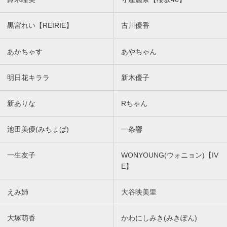
黒宮れい【REIRIE】
古川優香
あかちゃす
あやちゃん
明日花キララ
新木優子
新ありな
Rちゃん
池田美優(みちょぱ)
一条響
一生友子
WONYOUNG(ウォニョン)【IV
E】
えみ姉
大谷映美里
大塚萌香
かわにしみき(みきぽん)