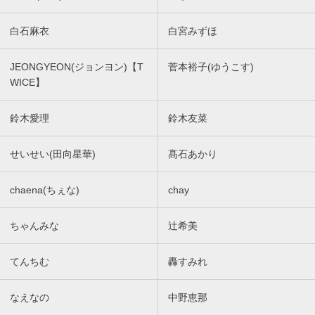
白石麻衣
白宮みずほ
JEONGYEON(ジョンヨン)【T
菅本裕子(ゆうこす)
WICE】
鈴木愛理
鈴木友菜
せいせい(田向星華)
髙石あかり
chaena(ちぇな)
chay
ちゃんみな
辻希美
てんちむ
轟すみれ
なえなの
中野恵那