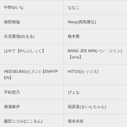
中野ゆいな
ななこ
南部桃伽
Nissy(西島隆弘)
生見愛瑠(めるる)
橋本愛
はやて【#らぶしっく】
BANG JEE MIN(バン・ジミン)
【izna】
HEESEUNG(ヒスン)【ENHYP
HITGS(ヒッジス)
EN】
平松想乃
ぴょな
廣瀬麻伊
福原遥(まいんちゃん)
藤田ニコル(にこるん)
堀未央奈