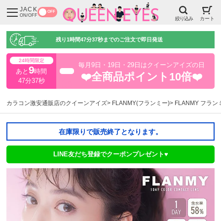
JACK
OFF
ON/OFF
絞り込み
カート
残り
1時間47分36秒
までのご注文で即日発送
24時間限定
毎月9日・19日・29日はクイーンアイズの日
9
あと
時間
超得
❤️全商品ポイント10倍❤️
47分36秒
カラコン激安通販店のクイーンアイズ
FLANMY(フランミー)
FLANMY フラ
在庫限りで販売終了となります。
LINE友だち登録でクーポンプレゼント♥