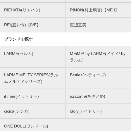
RIEHATA(リエハタ)
RINON(村上璃杏)【ME:I】
REI(直井怜)【IVE】
渡辺直美
ブランドで探す
LARME(ラルム)
MEiME! by LARME(メイメ! by
ラルム)
LARME MELTY SERIES(ラル
Betties(ベティーズ)
ムメルティシリーズ)
it mee(イットミー)
azatome(あざとめ)
cicica(シシカ)
idoly(アイドリー)
ONE DOLL(ワンドール)