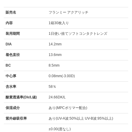
販売名
フランミー アクアリッチ
内容
1箱30枚入り
装用期間
1日使い捨てソフトコンタクトレンズ
DIA
14.2mm
着色直径
13.6mm
BC
8.5mm
中心厚
0.08mm(-3.00D)
含水率
58％
酸素透過率(Dk/L値)
24.66DK/L
保湿成分
あり(MPCポリマー配合)
紫外線吸収率
あり(UV-A波:50%以上 UV-B波:95%以上)
±0.00(度なし)