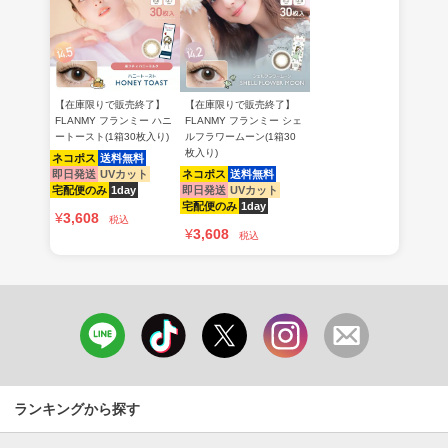
【在庫限りで販売終了】
【在庫限りで販売終了】
FLANMY フランミー ハニ
FLANMY フランミー シェ
ートースト(1箱30枚入り)
ルフラワームーン(1箱30
枚入り)
ネコポス
送料無料
即日発送
UVカット
ネコポス
送料無料
宅配便のみ
1day
即日発送
UVカット
宅配便のみ
1day
¥
3,608
税込
¥
3,608
税込
ランキングから探す