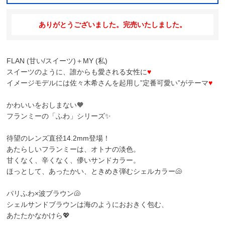
ありがとうございました。完売いたしました。
FLAN (甘い/スイーツ)＋MY (私)
スイーツのように、誰からも愛される女性に
♥
イメージモデルには佐々木希さんを起用し”定番可愛い”がテーマ
♥
かわいいをおしまない🧡
フランミーの「ふわ」シリーズ✨
待望のレンズ直径14.2mm登場！
あたらしいフランミーは、オトナの淡色。
甘くなく、辛くなく、儚いサンドカラー。
ほっとして、あったかい、ときめき弾むシェルカラー🐚
パリふわ×波ブラウン🐚
シェルサンドブラウン
は海のようにおおきく包む、
あたたかなかけら💖