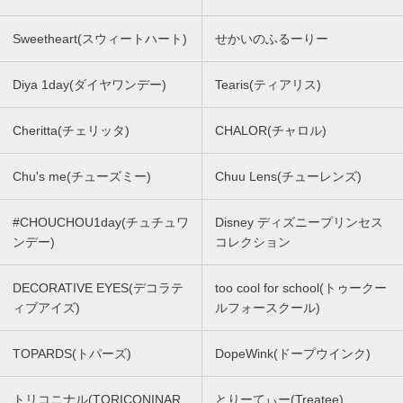
Sweetheart(スウィートハート)
せかいのふるーりー
Diya 1day(ダイヤワンデー)
Tearis(ティアリス)
Cheritta(チェリッタ)
CHALOR(チャロル)
Chu's me(チューズミー)
Chuu Lens(チューレンズ)
#CHOUCHOU1day(チュチュワ
Disney ディズニープリンセス
ンデー)
コレクション
DECORATIVE EYES(デコラテ
too cool for school(トゥークー
ィブアイズ)
ルフォースクール)
TOPARDS(トパーズ)
DopeWink(ドープウインク)
トリコニナル(TORICONINAR
とりーてぃー(Treatee)