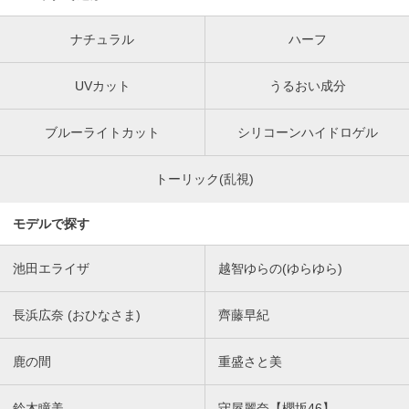
ナチュラル
ハーフ
UVカット
うるおい成分
ブルーライトカット
シリコーンハイドロゲル
トーリック(乱視)
モデルで探す
池田エライザ
越智ゆらの(ゆらゆら)
長浜広奈 (おひなさま)
齊藤早紀
鹿の間
重盛さと美
鈴木瞳美
守屋麗奈【櫻坂46】