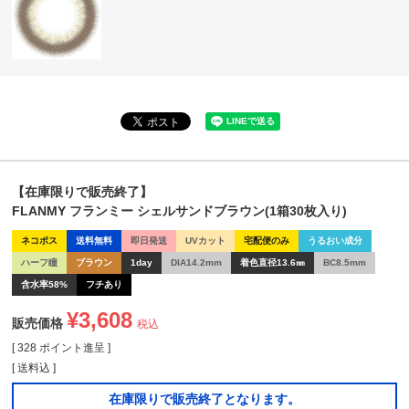
【在庫限りで販売終了】
FLANMY フランミー シェルサンドブラウン(1箱30枚入り)
ネコポス
送料無料
即日発送
UVカット
宅配便のみ
うるおい成分
ハーフ瞳
ブラウン
1day
DIA14.2mm
着色直径13.6㎜
BC8.5mm
含水率58%
フチあり
¥
3,608
販売価格
税込
[
328
ポイント進呈 ]
送料込
在庫限りで販売終了となります。