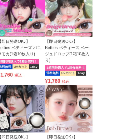
【即日発送OK♪】
【即日発送OK♪】
Betties ベティーズ バニ
Betties ベティーズ ベー
ラモカ(1箱10枚入り)
ジュドロップ(1箱10枚入
り)
3箱同時購入で1箱分無料！
送料無料
UVカット
1day
3箱同時購入で1箱分無料！
送料無料
UVカット
1day
¥
1,760
税込
¥
1,760
税込
【即日発送OK♪】
【即日発送OK♪】