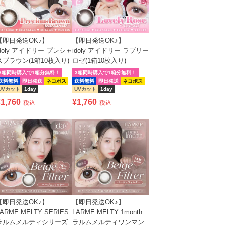
【即日発送OK♪】
【即日発送OK♪】
idoly アイドリー プレシャ
idoly アイドリー ラブリー
スブラウン(1箱10枚入り)
ロゼ(1箱10枚入り)
3箱同時購入で1箱分無料！
3箱同時購入で1箱分無料！
送料無料
即日発送
ネコポス
送料無料
即日発送
ネコポス
UVカット
1day
UVカット
1day
¥
1,760
¥
1,760
税込
税込
【即日発送OK♪】
【即日発送OK♪】
LARME MELTY SERIES
LARME MELTY 1month
ラルムメルティシリーズ
ラルムメルティワンマン