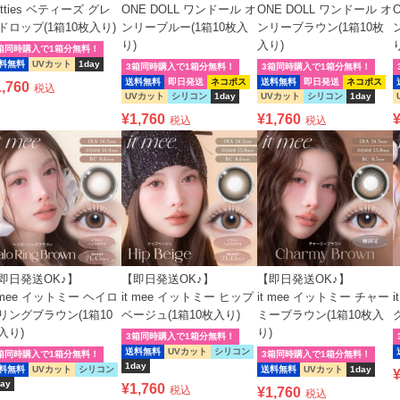
etties ベティーズ グレ
ONE DOLL ワンドール オ
ONE DOLL ワンドール オ
ドロップ(1箱10枚入り)
ンリーブルー(1箱10枚入
ンリーブラウン(1箱10枚
り)
入り)
箱同時購入で1箱分無料！
料無料
UVカット
1day
3箱同時購入で1箱分無料！
3箱同時購入で1箱分無料！
送料無料
即日発送
ネコポス
送料無料
即日発送
ネコポス
1,760
税込
UVカット
シリコン
1day
UVカット
シリコン
1day
¥
1,760
¥
1,760
税込
税込
即日発送OK♪】
【即日発送OK♪】
【即日発送OK♪】
t mee イットミー ヘイロ
it mee イットミー ヒップ
it mee イットミー チャー
リングブラウン(1箱10
ベージュ(1箱10枚入り)
ミーブラウン(1箱10枚入
入り)
り)
3箱同時購入で1箱分無料！
送料無料
UVカット
シリコン
箱同時購入で1箱分無料！
3箱同時購入で1箱分無料！
1day
料無料
UVカット
シリコン
送料無料
UVカット
1day
ay
¥
1,760
税込
¥
1,760
税込