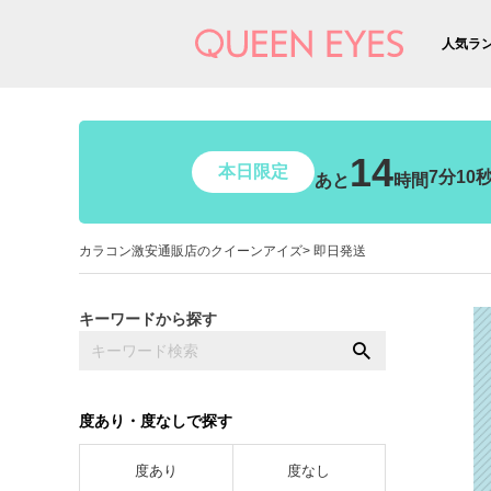
人気ラ
14
本日限定
7分8秒
あと
時間
カラコン激安通販店のクイーンアイズ
即日発送
キーワードから探す
度あり・度なしで探す
度あり
度なし