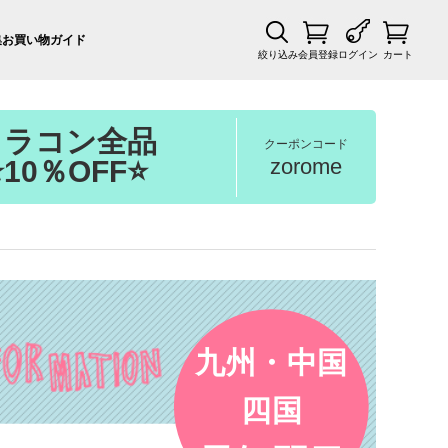
集
お買い物ガイド
絞り込み
会員登録
ログイン
カート
カラコン全品
クーポンコード
zorome
⭐10％OFF⭐
九州・中国
四国