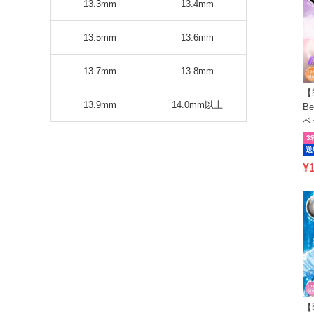
13.3mm
13.4mm
13.5mm
13.6mm
13.7mm
13.8mm
【
13.9mm
14.0mm以上
B
ベ
3
送
¥
【