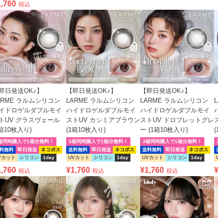
1,760
税込
即日発送OK♪】
【即日発送OK♪】
【即日発送OK♪】
ARME ラルムシリコン
LARME ラルムシリコン
LARME ラルムシリコン
イドロゲルダブルモイ
ハイドロゲルダブルモイ
ハイドロゲルダブルモイ
トUV グラスヴェール
ストUV カシミアブラウン
ストUV ドロプレットグレ
1箱10枚入り)
(1箱10枚入り)
ー (1箱10枚入り)
箱同時購入で1箱分無料！
3箱同時購入で1箱分無料！
3箱同時購入で1箱分無料！
料無料
即日発送
ネコポス
送料無料
即日発送
ネコポス
送料無料
即日発送
ネコポス
Vカット
シリコン
1day
UVカット
シリコン
1day
UVカット
シリコン
1day
1,760
¥
1,760
¥
1,760
税込
税込
税込