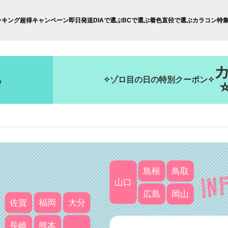
ンキング
超得キャンペーン
即日発送
DIAで選ぶ
BCで選ぶ
着色直径で選ぶ
カラコン特
✧ゾロ目の日の特別クーポン✧
島根
鳥取
山口
広島
岡山
佐賀
福岡
大分
長崎
熊本