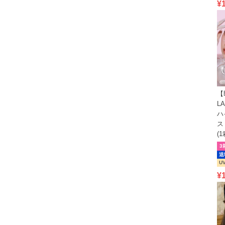
¥
【
L
ハ
ス
(
3
送
U
¥