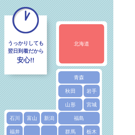
うっかりしても
北海道
翌日到着だから
安心!!
青森
秋田
岩手
山形
宮城
石川
富山
新潟
福島
福井
群馬
栃木