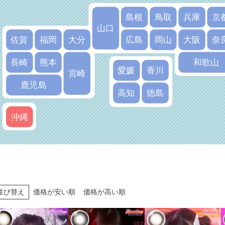
島根
鳥取
兵庫
京
山口
佐賀
福岡
大分
広島
岡山
大阪
奈
長崎
熊本
和歌山
愛媛
香川
宮崎
鹿児島
高知
徳島
沖縄
並び替え
価格が安い順
価格が高い順