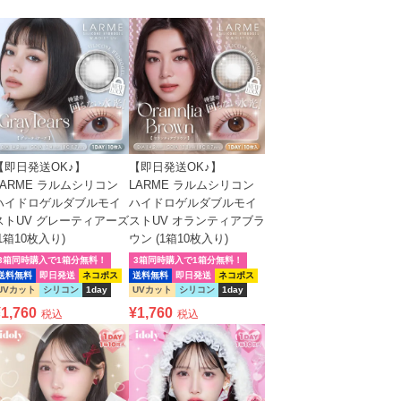
【即日発送OK♪】
【即日発送OK♪】
LARME ラルムシリコン
LARME ラルムシリコン
ハイドロゲルダブルモイ
ハイドロゲルダブルモイ
ストUV グレーティアーズ
ストUV オランティアブラ
(1箱10枚入り)
ウン (1箱10枚入り)
3箱同時購入で1箱分無料！
3箱同時購入で1箱分無料！
送料無料
即日発送
ネコポス
送料無料
即日発送
ネコポス
UVカット
シリコン
1day
UVカット
シリコン
1day
¥
1,760
¥
1,760
税込
税込