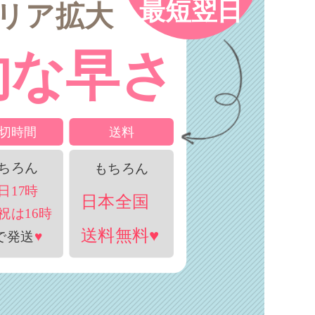
最短翌日
リア拡大
的な早さ
切時間
送料
ちろん
もちろん
日17時
日本全国
祝は16時
送料無料♥
で発送
♥