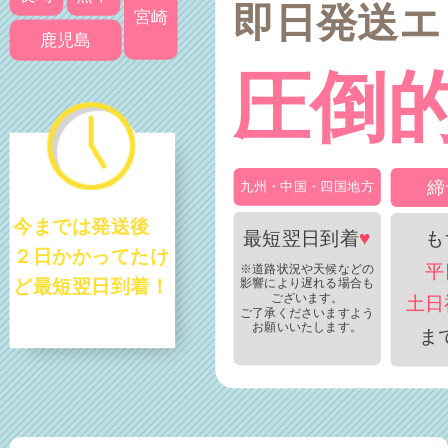
即日発送エ
宮崎
鹿児島
圧倒
締
九州・中国・四国地方
今までは発送後
最短翌日到着
♥
も
２日かかってたけ
平
※道路状況や天候などの
影響により遅れる場合も
ど最短翌日到着！
ございます。
土日
ご了承くださいますよう
お願いいたします。
ま