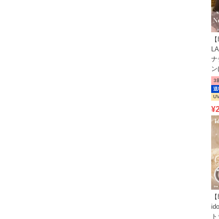
【
L
ナ
ン
3
送
U
¥
【
i
ト