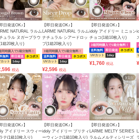
即日発送OK♪】
【即日発送OK♪】
【即日発送OK♪】
ARME NATURAL ラルム
LARME NATURAL ラルム
idoly アイドリー ミニョン
チュラル ヌガーブラウ
ナチュラル シアードロッ
チョコ(1箱10枚入り)
(1箱20枚入り)
プ(1箱20枚入り)
3箱同時購入で1箱分無料！
送料無料
即日発送
ネコポス
箱同時購入で1箱分無料！
3箱同時購入で1箱分無料！
UVカット
1day
料無料
即日発送
ネコポス
送料無料
即日発送
ネコポス
Vカット
1day
UVカット
1day
¥
1,760
税込
2,596
¥
2,596
税込
税込
即日発送OK♪】
【即日発送OK♪】
【即日発送OK♪】
doly アイドリー スウィー
idoly アイドリー プリティ
LARME MELTY SERIES
ラテ(1箱10枚入り)
ーウィンク(1箱10枚入り)
ラルムメルティシリーズ