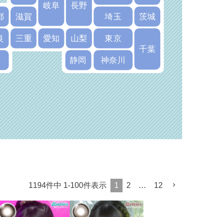
岐阜
長野
都
滋賀
埼玉
茨城
良
三重
愛知
山梨
東京
千葉
静岡
神奈川
1194
件中
1
-
100
件表示
1
2
…
12