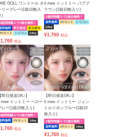
ONE DOLL ワンドール オ
it mee イットミー バブブ
ンリーグレー(1箱10枚入
ラウン(1箱10枚入り)
り)
3箱同時購入で1箱分無料！
送料無料
UVカット
シリコン
3箱同時購入で1箱分無料！
1day
送料無料
即日発送
ネコポス
UVカット
シリコン
1day
¥
1,760
税込
¥
1,760
税込
【即日発送OK♪】
【即日発送OK♪】
it mee イットミー ベロー
it mee イットミー ジェン
グレー(1箱10枚入り)
トルリボンブルー(1箱10
枚入り)
3箱同時購入で1箱分無料！
送料無料
UVカット
1day
3箱同時購入で1箱分無料！
送料無料
UVカット
1day
¥
1,760
税込
¥
1,760
税込