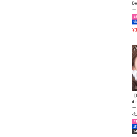
B
ー
3
送
¥
【
i
ー
枚
3
送
1d