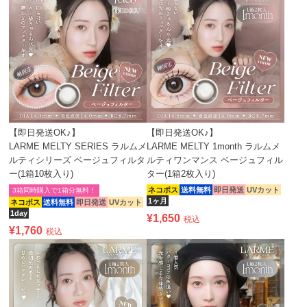
【即日発送OK♪】
【即日発送OK♪】
LARME MELTY SERIES ラルムメ
LARME MELTY 1month ラルムメ
ルティシリーズ ベージュフィルタ
ルティワンマンス ベージュフィル
ー(1箱10枚入り)
ター(1箱2枚入り)
ネコポス
送料無料
即日発送
UVカット
3箱同時購入で1箱分無料！
1ヶ月
ネコポス
送料無料
即日発送
UVカット
1day
¥
1,650
税込
¥
1,760
税込