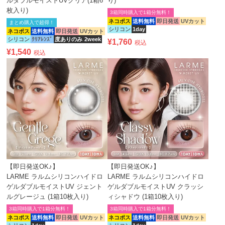
ルダブルモイストUVクリア(1箱6
り)
枚入り)
3箱同時購入で1箱分無料！
ネコポス
送料無料
即日発送
UVカット
まとめ購入で超得！
シリコン
1day
ネコポス
送料無料
即日発送
UVカット
シリコン
ｸﾘｱﾚﾝｽﾞ
度ありのみ
2week
¥
1,760
税込
¥
1,540
税込
【即日発送OK♪】
【即日発送OK♪】
LARME ラルムシリコンハイドロ
LARME ラルムシリコンハイドロ
ゲルダブルモイストUV ジェント
ゲルダブルモイストUV クラッシ
ルグレージュ (1箱10枚入り)
ィシャドウ (1箱10枚入り)
3箱同時購入で1箱分無料！
3箱同時購入で1箱分無料！
ネコポス
送料無料
即日発送
UVカット
ネコポス
送料無料
即日発送
UVカット