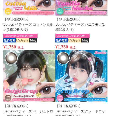
【即日発送OK♪】
【即日発送OK♪】
Betties ベティーズ コットンミル
Betties ベティーズ バニラモカ(1
ク(1箱10枚入り)
箱10枚入り)
3箱同時購入で1箱分無料！
3箱同時購入で1箱分無料！
送料無料
UVカット
1day
送料無料
UVカット
1day
¥
1,760
¥
1,760
税込
税込
【即日発送OK♪】
【即日発送OK♪】
Betties ベティーズ ベージュドロ
Betties ベティーズ グレードロッ