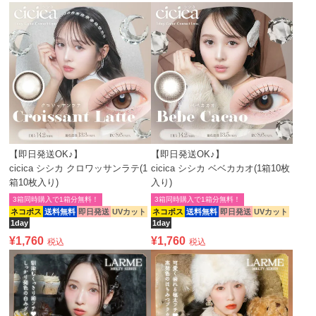
【即日発送OK♪】
【即日発送OK♪】
cicica シシカ クロワッサンラテ(1
cicica シシカ ベベカカオ(1箱10枚
箱10枚入り)
入り)
3箱同時購入で1箱分無料！
3箱同時購入で1箱分無料！
ネコポス
送料無料
即日発送
UVカット
ネコポス
送料無料
即日発送
UVカット
1day
1day
¥
1,760
¥
1,760
税込
税込