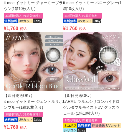
it mee イットミー チャーミーブラ
it mee イットミー ベローグレー(1
ウン(1箱10枚入り)
箱10枚入り)
3箱同時購入で1箱分無料！
3箱同時購入で1箱分無料！
送料無料
UVカット
1day
送料無料
UVカット
1day
¥
1,760
¥
1,760
税込
税込
【即日発送OK♪】
【即日発送OK♪】
it mee イットミー ジェントルリボ
LARME ラルムシリコンハイドロ
ンブルー(1箱10枚入り)
ゲルダブルモイストUV グラスヴ
ェール (1箱10枚入り)
3箱同時購入で1箱分無料！
送料無料
UVカット
1day
3箱同時購入で1箱分無料！
ネコポス
送料無料
即日発送
UVカット
¥
1,760
税込
シリコン
1day