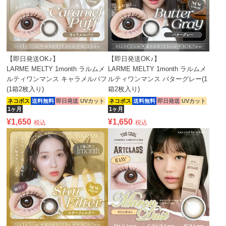
【即日発送OK♪】
【即日発送OK♪】
LARME MELTY 1month ラルムメ
LARME MELTY 1month ラルムメ
ルティワンマンス キャラメルパフ
ルティワンマンス バターグレー(1
(1箱2枚入り)
箱2枚入り)
ネコポス
送料無料
即日発送
UVカット
ネコポス
送料無料
即日発送
UVカット
1ヶ月
1ヶ月
¥
1,650
¥
1,650
税込
税込