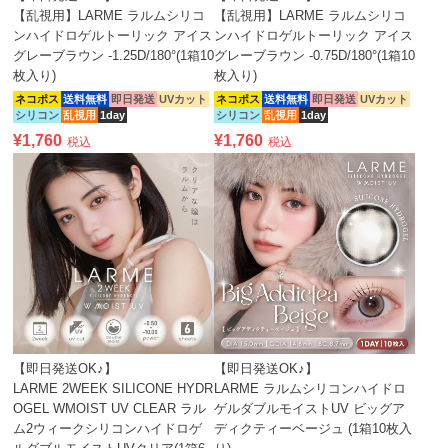
【乱視用】LARME ラルムシリコ
【乱視用】LARME ラルムシリコ
ンハイドロゲルトーリック アイス
ンハイドロゲルトーリック アイス
グレーブラウン -1.25D/180°(1箱10
グレーブラウン -0.75D/180°(1箱10
枚入り)
枚入り)
ネコポス
送料無料
即日発送
UVカット
ネコポス
送料無料
即日発送
UVカット
シリコン
乱視用
1day
シリコン
乱視用
1day
¥
1,760
¥
1,760
税込
税込
【即日発送OK♪】
【即日発送OK♪】
LARME 2WEEK SILICONE HYDR
LARME ラルムシリコンハイドロ
OGEL WMOIST UV CLEAR ラル
ゲルダブルモイストUV ビッグア
ム2ウィークシリコンハイドロゲ
ディクティーベージュ (1箱10枚入