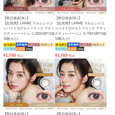
【即日発送OK♪】
【即日発送OK♪】
【乱視用】LARME ラルムシリコ
【乱視用】LARME ラルムシリコ
ンハイドロゲルトーリック アディ
ンハイドロゲルトーリック アディ
クティーベージュ -1.25D/180°(1箱
クティーベージュ -0.75D/180°(1箱
10枚入り)
10枚入り)
ネコポス
送料無料
即日発送
UVカット
ネコポス
送料無料
即日発送
UVカット
シリコン
乱視用
1day
シリコン
乱視用
1day
¥
1,760
¥
1,760
税込
税込
【即日発送OK♪】
【即日発送OK♪】