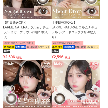
【即日発送OK♪】
【即日発送OK♪】
LARME NATURAL ラルムナチュ
LARME NATURAL ラルムナチュ
ラル ヌガーブラウン(1箱20枚入
ラル シアードロップ(1箱20枚入
り)
り)
3箱同時購入で1箱分無料！
3箱同時購入で1箱分無料！
ネコポス
送料無料
即日発送
UVカット
ネコポス
送料無料
即日発送
UVカット
1day
1day
¥
2,596
¥
2,596
税込
税込