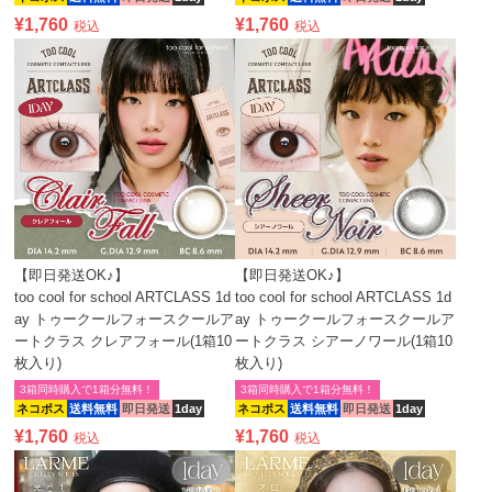
¥
1,760
¥
1,760
税込
税込
【即日発送OK♪】
【即日発送OK♪】
too cool for school ARTCLASS 1d
too cool for school ARTCLASS 1d
ay トゥークールフォースクールア
ay トゥークールフォースクールア
ートクラス クレアフォール(1箱10
ートクラス シアーノワール(1箱10
枚入り)
枚入り)
3箱同時購入で1箱分無料！
3箱同時購入で1箱分無料！
ネコポス
送料無料
即日発送
1day
ネコポス
送料無料
即日発送
1day
¥
1,760
¥
1,760
税込
税込