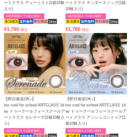
ートクラス デューミスト(1箱10枚
ートクラス テンダースノッグ(1箱
入り)
10枚入り)
3箱同時購入で1箱分無料！
3箱同時購入で1箱分無料！
ネコポス
送料無料
即日発送
1day
ネコポス
送料無料
即日発送
1day
¥
1,760
¥
1,760
税込
税込
【即日発送OK♪】
【即日発送OK♪】
too cool for school ARTCLASS 1d
too cool for school ARTCLASS 1d
ay トゥークールフォースクールア
ay トゥークールフォースクールア
ートクラス セレナーデ(1箱10枚入
ートクラス アッシュコントゥア(1
り)
箱10枚入り)
3箱同時購入で1箱分無料！
3箱同時購入で1箱分無料！
ネコポス
送料無料
即日発送
1day
ネコポス
送料無料
即日発送
1day