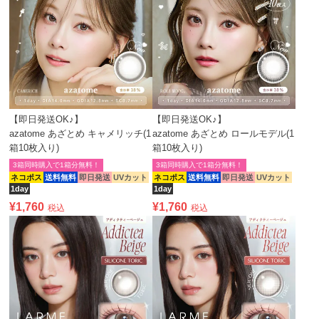
【即日発送OK♪】
【即日発送OK♪】
azatome あざとめ キャメリッチ(1
azatome あざとめ ロールモデル(1
箱10枚入り)
箱10枚入り)
3箱同時購入で1箱分無料！
3箱同時購入で1箱分無料！
ネコポス
送料無料
即日発送
UVカット
ネコポス
送料無料
即日発送
UVカット
1day
1day
¥
1,760
¥
1,760
税込
税込