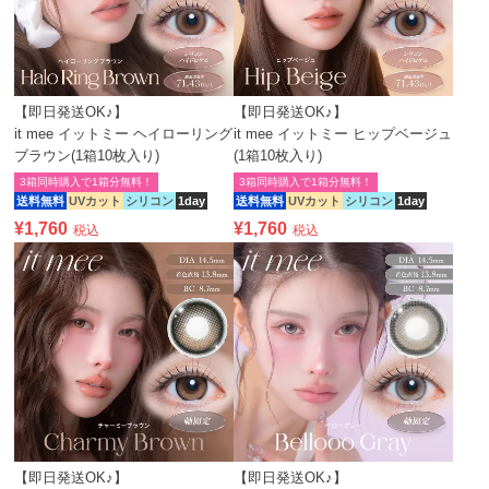
【即日発送OK♪】
【即日発送OK♪】
it mee イットミー ヘイローリング
it mee イットミー ヒップベージュ
ブラウン(1箱10枚入り)
(1箱10枚入り)
3箱同時購入で1箱分無料！
3箱同時購入で1箱分無料！
送料無料
UVカット
シリコン
1day
送料無料
UVカット
シリコン
1day
¥
1,760
¥
1,760
税込
税込
【即日発送OK♪】
【即日発送OK♪】