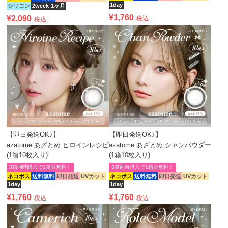
1day
シリコン
2week
1ヶ月
¥
1,760
¥
2,090
税込
税込
【即日発送OK♪】
【即日発送OK♪】
azatome あざとめ ヒロインレシピ
azatome あざとめ シャンパウダー
(1箱10枚入り)
(1箱10枚入り)
3箱同時購入で1箱分無料！
3箱同時購入で1箱分無料！
ネコポス
送料無料
即日発送
UVカット
ネコポス
送料無料
即日発送
UVカット
1day
1day
¥
1,760
¥
1,760
税込
税込