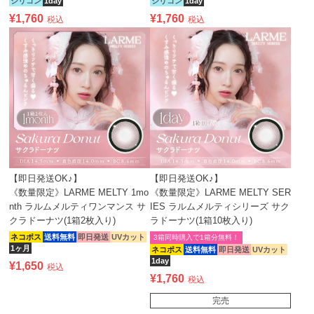
シリコン
1day
シリコン
1day
¥
1,760
¥
1,760
税込
税込
【即日発送OK♪】
【即日発送OK♪】
《数量限定》LARME MELTY 1mo
《数量限定》LARME MELTY SER
nth ラルムメルティワンマンス サ
IES ラルムメルティシリーズ サク
クラドーナツ(1箱2枚入り)
ラドーナツ(1箱10枚入り)
ネコポス
送料無料
即日発送
UVカット
3箱同時購入で1箱分無料！
1ヶ月
ネコポス
送料無料
即日発送
UVカット
1day
¥
1,650
税込
¥
1,760
税込
完売