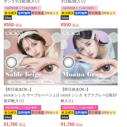
サンラテ(1箱2枚入り)
オ(1箱2枚入り)
3箱同時購入で1箱分無料！
3箱同時購入で1箱分無料！
ネコポス
送料無料
即日発送
UVカット
ネコポス
送料無料
即日発送
UVカット
1day
1day
¥
550
¥
550
税込
税込
【即日発送OK♪】
【即日発送OK♪】
cicica シシカ サーブルベージュ(1
cicica シシカ モアナグレー(1箱10
箱10枚入り)
枚入り)
3箱同時購入で1箱分無料！
3箱同時購入で1箱分無料！
ネコポス
送料無料
即日発送
UVカット
ネコポス
送料無料
即日発送
UVカット
1day
1day
¥
1,760
¥
1,760
税込
税込