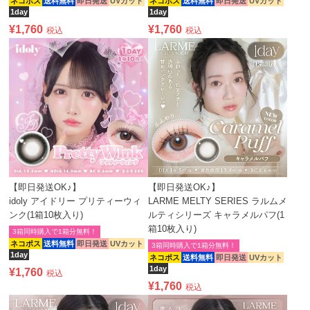
ネコポス
送料無料
即日発送
UVカット
ネコポス
送料無料
即日発送
UVカット
1day
1day
¥
1,760
¥
1,760
税込
税込
【即日発送OK♪】
【即日発送OK♪】
idoly アイドリー プリティーウィ
LARME MELTY SERIES ラルムメ
ンク(1箱10枚入り)
ルティシリーズ キャラメルパフ(1
箱10枚入り)
3箱同時購入で1箱分無料！
ネコポス
送料無料
即日発送
UVカット
3箱同時購入で1箱分無料！
1day
ネコポス
送料無料
即日発送
UVカット
1day
¥
1,760
税込
¥
1,760
税込