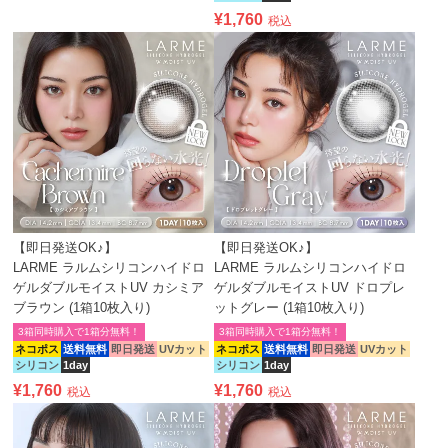
¥
1,760
税込
【即日発送OK♪】
【即日発送OK♪】
LARME ラルムシリコンハイドロ
LARME ラルムシリコンハイドロ
ゲルダブルモイストUV カシミア
ゲルダブルモイストUV ドロプレ
ブラウン (1箱10枚入り)
ットグレー (1箱10枚入り)
3箱同時購入で1箱分無料！
3箱同時購入で1箱分無料！
ネコポス
送料無料
即日発送
UVカット
ネコポス
送料無料
即日発送
UVカット
シリコン
1day
シリコン
1day
¥
1,760
¥
1,760
税込
税込