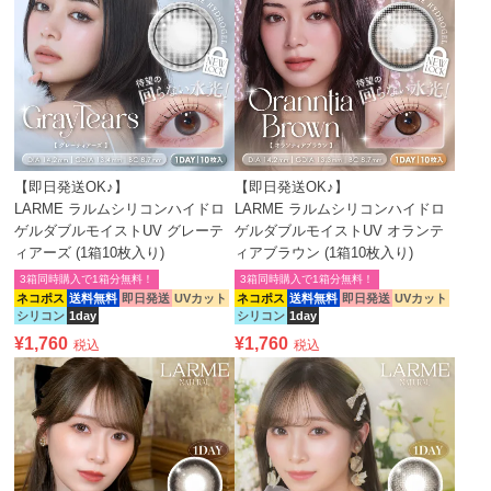
【即日発送OK♪】
【即日発送OK♪】
LARME ラルムシリコンハイドロ
LARME ラルムシリコンハイドロ
ゲルダブルモイストUV グレーテ
ゲルダブルモイストUV オランテ
ィアーズ (1箱10枚入り)
ィアブラウン (1箱10枚入り)
3箱同時購入で1箱分無料！
3箱同時購入で1箱分無料！
ネコポス
送料無料
即日発送
UVカット
ネコポス
送料無料
即日発送
UVカット
シリコン
1day
シリコン
1day
¥
1,760
¥
1,760
税込
税込