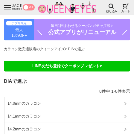
JACK
OFF
ON/OFF
絞り込み
カート
アプリ限定
毎日1回まわせるクーポンガチャ搭載✨
最大
＼ 公式アプリがリニューアル ／
15%OFF
カラコン激安通販店のクイーンアイズ
DIAで選ぶ
LINE友だち登録でクーポンプレゼント♥
DIAで選ぶ
8
件中
1
-
8
件表示
14.0mmのカラコン
14.1mmのカラコン
14.2mmのカラコン