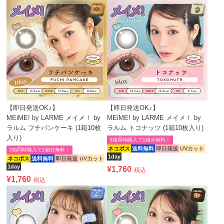
【即日発送OK♪】
【即日発送OK♪】
MEiME! by LARME メイメ！ by
MEiME! by LARME メイメ！ by
ラルム フチパンケーキ (1箱10枚
ラルム トコナッツ (1箱10枚入り)
入り)
3箱同時購入で1箱分無料！
ネコポス
送料無料
即日発送
UVカット
3箱同時購入で1箱分無料！
1day
ネコポス
送料無料
即日発送
UVカット
1day
¥
1,760
税込
¥
1,760
税込