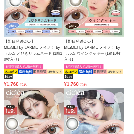
【即日発送OK♪】
【即日発送OK♪】
MEiME! by LARME メイメ！ by
MEiME! by LARME メイメ！ by
ラルム とびきりラムネード (1箱1
ラルム ウインクッキー (1箱10枚
0枚入り)
入り)
3箱同時購入で1箱分無料！
3箱同時購入で1箱分無料！
ネコポス
送料無料
即日発送
UVカット
ネコポス
送料無料
即日発送
UVカット
1day
1day
¥
1,760
¥
1,760
税込
税込