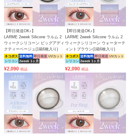
【即日発送OK♪】
【即日発送OK♪】
LARME 2week Silicone ラルム 2
LARME 2week Silicone ラルム 2
ウィークシリコーン ビッグアディ
ウィークシリコーン ウォーターテ
クティーベージュ(1箱6枚入り)
ィントブラウン(1箱6枚入り)
ネコポス
送料無料
即日発送
UVカット
ネコポス
送料無料
即日発送
UVカット
シリコン
2week
1ヶ月
シリコン
2week
1ヶ月
¥
2,090
¥
2,090
税込
税込