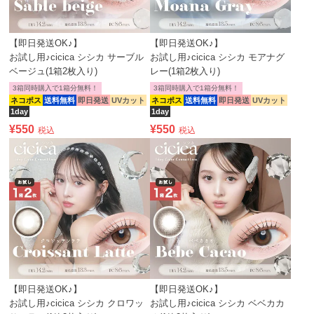
【即日発送OK♪】
【即日発送OK♪】
お試し用♪cicica シシカ サーブル
お試し用♪cicica シシカ モアナグ
ベージュ(1箱2枚入り)
レー(1箱2枚入り)
3箱同時購入で1箱分無料！
3箱同時購入で1箱分無料！
ネコポス
送料無料
即日発送
UVカット
ネコポス
送料無料
即日発送
UVカット
1day
1day
¥
550
¥
550
税込
税込
【即日発送OK♪】
【即日発送OK♪】
お試し用♪cicica シシカ クロワッ
お試し用♪cicica シシカ ベベカカ