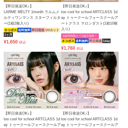
【即日発送OK♪】
【即日発送OK♪】
LARME MELTY 1month ラルムメ
too cool for school ARTCLASS 1d
ルティワンマンス スターフィルタ
ay トゥークールフォースクールア
ー(1箱2枚入り)
ートクラス マロンダスト(1箱10枚
入り)
ネコポス
送料無料
即日発送
UVカット
1ヶ月
3箱同時購入で1箱分無料！
ネコポス
送料無料
即日発送
1day
¥
1,650
税込
¥
1,760
税込
【即日発送OK♪】
【即日発送OK♪】
too cool for school ARTCLASS 1d
too cool for school ARTCLASS 1d
ay トゥークールフォースクールア
ay トゥークールフォースクールア