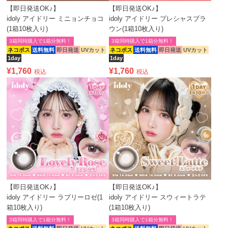
【即日発送OK♪】
【即日発送OK♪】
idoly アイドリー ミニョンチョコ
idoly アイドリー プレシャスブラ
(1箱10枚入り)
ウン(1箱10枚入り)
3箱同時購入で1箱分無料！
3箱同時購入で1箱分無料！
ネコポス
送料無料
即日発送
UVカット
ネコポス
送料無料
即日発送
UVカット
1day
1day
¥
1,760
¥
1,760
税込
税込
【即日発送OK♪】
【即日発送OK♪】
idoly アイドリー ラブリーロゼ(1
idoly アイドリー スウィートラテ
箱10枚入り)
(1箱10枚入り)
3箱同時購入で1箱分無料！
3箱同時購入で1箱分無料！