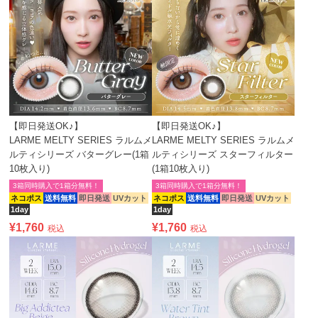
【即日発送OK♪】
【即日発送OK♪】
LARME MELTY SERIES ラルムメ
LARME MELTY SERIES ラルムメ
ルティシリーズ バターグレー(1箱
ルティシリーズ スターフィルター
10枚入り)
(1箱10枚入り)
3箱同時購入で1箱分無料！
3箱同時購入で1箱分無料！
ネコポス
送料無料
即日発送
UVカット
ネコポス
送料無料
即日発送
UVカット
1day
1day
¥
1,760
¥
1,760
税込
税込