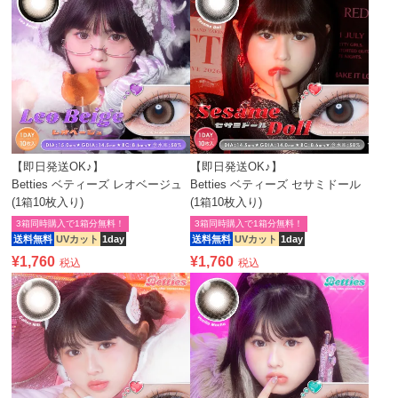
【即日発送OK♪】
【即日発送OK♪】
Betties ベティーズ レオベージュ
Betties ベティーズ セサミドール
(1箱10枚入り)
(1箱10枚入り)
3箱同時購入で1箱分無料！
3箱同時購入で1箱分無料！
送料無料
UVカット
1day
送料無料
UVカット
1day
¥
1,760
¥
1,760
税込
税込