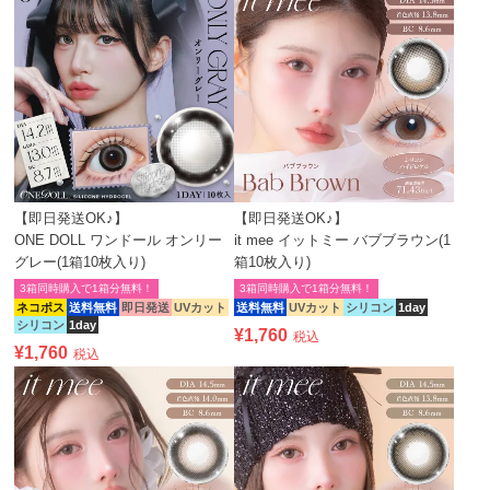
【即日発送OK♪】
【即日発送OK♪】
ONE DOLL ワンドール オンリー
it mee イットミー バブブラウン(1
グレー(1箱10枚入り)
箱10枚入り)
3箱同時購入で1箱分無料！
3箱同時購入で1箱分無料！
ネコポス
送料無料
即日発送
UVカット
送料無料
UVカット
シリコン
1day
シリコン
1day
¥
1,760
税込
¥
1,760
税込