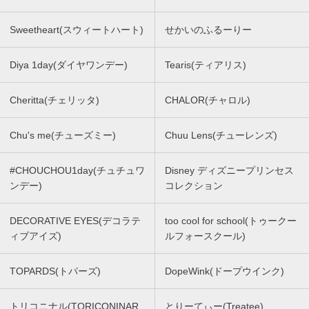
Sweetheart(スウィートハート)
せかいのふるーりー
Diya 1day(ダイヤワンデー)
Tearis(ティアリス)
Cheritta(チェリッタ)
CHALOR(チャロル)
Chu's me(チューズミー)
Chuu Lens(チューレンズ)
#CHOUCHOU1day(チュチュワ
Disney ディズニープリンセス
ンデー)
コレクション
DECORATIVE EYES(デコラテ
too cool for school(トゥークー
ィブアイズ)
ルフォースクール)
TOPARDS(トパーズ)
DopeWink(ドープウインク)
トリコニナル(TORICONINAR
とりーてぃー(Treatee)