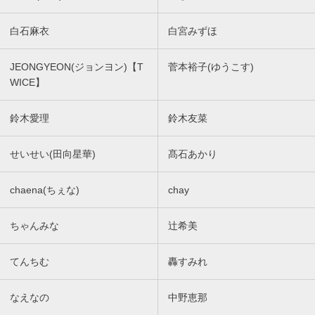
白石麻衣
白宮みずほ
JEONGYEON(ジョンヨン)【T
菅本裕子(ゆうこす)
WICE】
鈴木愛理
鈴木友菜
せいせい(田向星華)
髙石あかり
chaena(ちぇな)
chay
ちゃんみな
辻希美
てんちむ
轟すみれ
なえなの
中野恵那