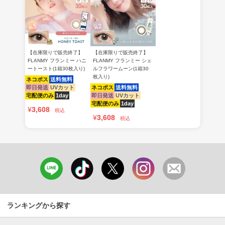
【在庫限りで販売終了】
【在庫限りで販売終了】
FLANMY フランミー ハニ
FLANMY フランミー シェ
ートースト(1箱30枚入り)
ルフラワームーン(1箱30
枚入り)
ネコポス
送料無料
即日発送
UVカット
ネコポス
送料無料
宅配便のみ
1day
即日発送
UVカット
宅配便のみ
1day
¥
3,608
税込
¥
3,608
税込
ランキングから探す