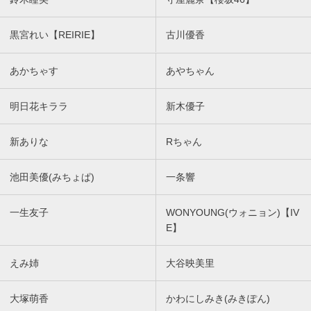
黒宮れい【REIRIE】
古川優香
あかちゃす
あやちゃん
明日花キララ
新木優子
新ありな
Rちゃん
池田美優(みちょぱ)
一条響
一生友子
WONYOUNG(ウォニョン)【IV
E】
えみ姉
大谷映美里
大塚萌香
かわにしみき(みきぽん)