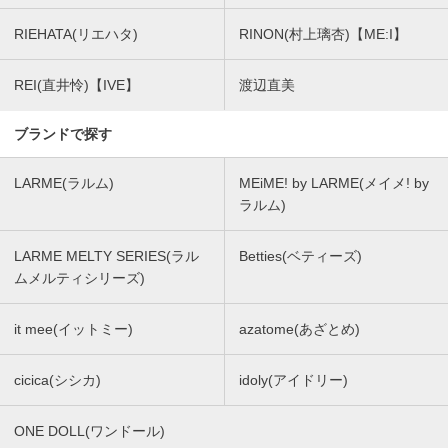
RIEHATA(リエハタ)
RINON(村上璃杏)【ME:I】
REI(直井怜)【IVE】
渡辺直美
ブランドで探す
LARME(ラルム)
MEiME! by LARME(メイメ! by
ラルム)
LARME MELTY SERIES(ラル
Betties(ベティーズ)
ムメルティシリーズ)
it mee(イットミー)
azatome(あざとめ)
cicica(シシカ)
idoly(アイドリー)
ONE DOLL(ワンドール)