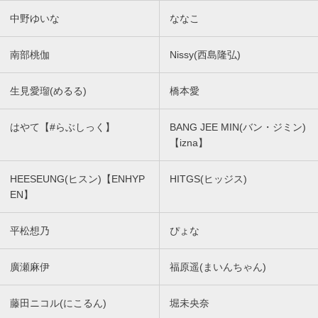
中野ゆいな
ななこ
南部桃伽
Nissy(西島隆弘)
生見愛瑠(めるる)
橋本愛
はやて【#らぶしっく】
BANG JEE MIN(バン・ジミン)
【izna】
HEESEUNG(ヒスン)【ENHYP
HITGS(ヒッジス)
EN】
平松想乃
ぴょな
廣瀬麻伊
福原遥(まいんちゃん)
藤田ニコル(にこるん)
堀未央奈