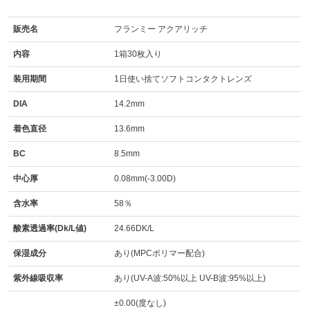
販売名
フランミー アクアリッチ
内容
1箱30枚入り
装用期間
1日使い捨てソフトコンタクトレンズ
DIA
14.2mm
着色直径
13.6mm
BC
8.5mm
中心厚
0.08mm(-3.00D)
含水率
58％
酸素透過率(Dk/L値)
24.66DK/L
保湿成分
あり(MPCポリマー配合)
紫外線吸収率
あり(UV-A波:50%以上 UV-B波:95%以上)
±0.00(度なし)