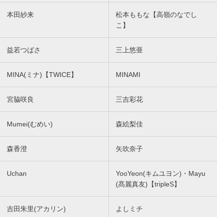
本田紗来
松本ももな【高嶺のなでし
こ】
益若つばさ
三上悠亜
MINA(ミナ)【TWICE】
MINAMI
宮脇咲良
三吉彩花
Mumei(むめい)
森絵梨佳
森香澄
矢吹奈子
Uchan
YooYeon(キムユヨン)・Mayu
(髙麗真友)【tripleS】
吉田朱里(アカリン)
よしミチ