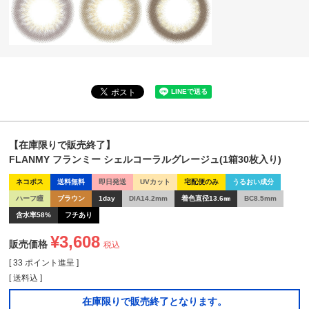
【在庫限りで販売終了】
FLANMY フランミー シェルコーラルグレージュ(1箱30枚入り)
ネコポス
送料無料
即日発送
UVカット
宅配便のみ
うるおい成分
ハーフ瞳
ブラウン
1day
DIA14.2mm
着色直径13.6㎜
BC8.5mm
含水率58%
フチあり
¥
3,608
販売価格
税込
[
33
ポイント進呈 ]
送料込
在庫限りで販売終了となります。