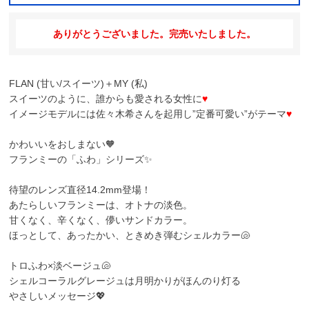
ありがとうございました。完売いたしました。
FLAN (甘い/スイーツ)＋MY (私)
スイーツのように、誰からも愛される女性に
♥
イメージモデルには佐々木希さんを起用し”定番可愛い”がテーマ
♥
かわいいをおしまない🧡
フランミーの「ふわ」シリーズ✨
待望のレンズ直径14.2mm登場！
あたらしいフランミーは、オトナの淡色。
甘くなく、辛くなく、儚いサンドカラー。
ほっとして、あったかい、ときめき弾むシェルカラー🐚
トロふわ×淡ベージュ🐚
シェルコーラルグレージュ
は月明かりがほんのり灯る
やさしいメッセージ💖