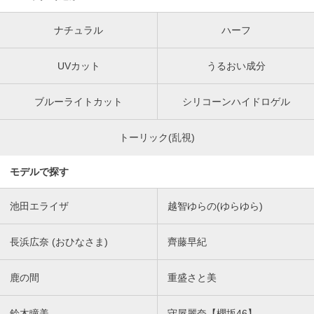
ナチュラル
ハーフ
UVカット
うるおい成分
ブルーライトカット
シリコーンハイドロゲル
トーリック(乱視)
モデルで探す
池田エライザ
越智ゆらの(ゆらゆら)
長浜広奈 (おひなさま)
齊藤早紀
鹿の間
重盛さと美
鈴木瞳美
守屋麗奈【櫻坂46】