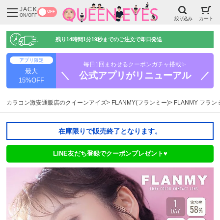
JACK
OFF
ON/OFF
絞り込み
カート
残り
14時間1分18秒
までのご注文で即日発送
アプリ限定
毎日1回まわせるクーポンガチャ搭載✨
最大
＼ 公式アプリがリニューアル ／
15%OFF
カラコン激安通販店のクイーンアイズ
FLANMY(フランミー)
FLANMY フラ
在庫限りで販売終了となります。
LINE友だち登録でクーポンプレゼント♥