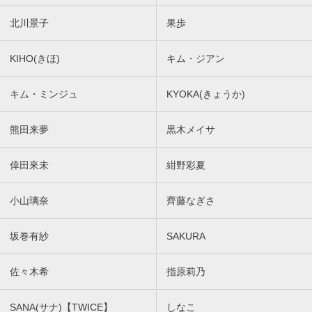
北川景子
果歩
KIHO(きほ)
キム・ジアン
キム・ミンジュ
KYOKA(きょうか)
熊田来夢
黒木メイサ
倖田來未
紺野彩夏
小山璃奈
齊藤なぎさ
坂巻有紗
SAKURA
佐々木希
指原莉乃
SANA(サナ)【TWICE】
しなこ