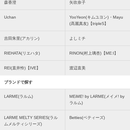
森香澄
矢吹奈子
Uchan
YooYeon(キムユヨン)・Mayu
(髙麗真友)【tripleS】
吉田朱里(アカリン)
よしミチ
RIEHATA(リエハタ)
RINON(村上璃杏)【ME:I】
REI(直井怜)【IVE】
渡辺直美
ブランドで探す
LARME(ラルム)
MEiME! by LARME(メイメ! by
ラルム)
LARME MELTY SERIES(ラル
Betties(ベティーズ)
ムメルティシリーズ)