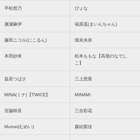
平松想乃
ぴょな
廣瀬麻伊
福原遥(まいんちゃん)
藤田ニコル(にこるん)
堀未央奈
本田紗来
松本ももな【高嶺のなでし
こ】
益若つばさ
三上悠亜
MINA(ミナ)【TWICE】
MINAMI
宮脇咲良
三吉彩花
Mumei(むめい)
森絵梨佳