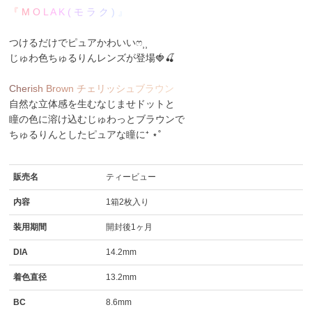
『
M
O
L
A
K
(
モ
ラ
ク
)
』
つけるだけでピュアかわいいෆ⸒⸒
じゅわ色ちゅるりんレンズが登場🍓🍒
C
h
e
r
i
s
h
B
r
o
w
n
チ
ェ
リ
ッ
シ
ュ
ブ
ラ
ウ
ン
自然な立体感を生むなじませドットと
瞳の色に溶け込むじゅわっとブラウンで
ちゅるりんとしたピュアな瞳に⁺ ⋆˚
販売名
ティービュー
内容
1箱2枚入り
装用期間
開封後1ヶ月
DIA
14.2mm
着色直径
13.2mm
BC
8.6mm