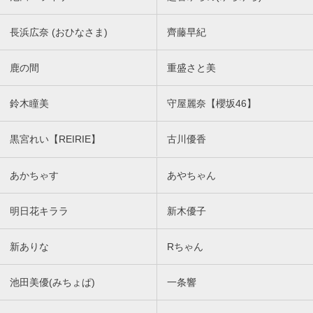
長浜広奈 (おひなさま)
齊藤早紀
鹿の間
重盛さと美
鈴木瞳美
守屋麗奈【櫻坂46】
黒宮れい【REIRIE】
古川優香
あかちゃす
あやちゃん
明日花キララ
新木優子
新ありな
Rちゃん
池田美優(みちょぱ)
一条響