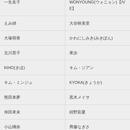
一生友子
WONYOUNG(ウォニョン)【IV
E】
えみ姉
大谷映美里
大塚萌香
かわにしみき(みきぽん)
北川景子
果歩
KIHO(きほ)
キム・ジアン
キム・ミンジュ
KYOKA(きょうか)
熊田来夢
黒木メイサ
倖田來未
紺野彩夏
小山璃奈
齊藤なぎさ