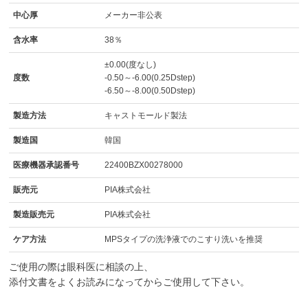
中心厚
メーカー非公表
含水率
38％
±0.00(度なし)
度数
-0.50～-6.00(0.25Dstep)
-6.50～-8.00(0.50Dstep)
製造方法
キャストモールド製法
製造国
韓国
医療機器承認番号
22400BZX00278000
販売元
PIA株式会社
製造販売元
PIA株式会社
ケア方法
MPSタイプの洗浄液でのこすり洗いを推奨
ご使用の際は眼科医に相談の上、
添付文書をよくお読みになってからご使用して下さい。