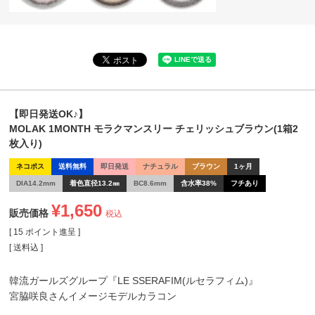
【即日発送OK♪】
MOLAK 1MONTH モラクマンスリー チェリッシュブラウン(1箱2
枚入り)
ネコポス
送料無料
即日発送
ナチュラル
ブラウン
1ヶ月
DIA14.2mm
着色直径13.2㎜
BC8.6mm
含水率38%
フチあり
¥
1,650
販売価格
税込
[
15
ポイント進呈 ]
送料込
韓流ガールズグループ
『LE SSERAFIM(ルセラフィム)』
宮脇咲良
さんイメージモデルカラコン