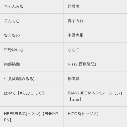
ちゃんみな
辻希美
てんちむ
轟すみれ
なえなの
中野恵那
中野ゆいな
ななこ
南部桃伽
Nissy(西島隆弘)
生見愛瑠(めるる)
橋本愛
はやて【#らぶしっく】
BANG JEE MIN(バン・ジミン)
【izna】
HEESEUNG(ヒスン)【ENHYP
HITGS(ヒッジス)
EN】