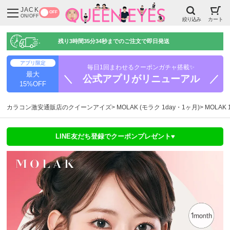
JACK
OFF
ON/OFF
絞り込み
カート
残り
3時間35分33秒
までのご注文で即日発送
アプリ限定
毎日1回まわせるクーポンガチャ搭載✨
最大
＼ 公式アプリがリニューアル ／
15%OFF
カラコン激安通販店のクイーンアイズ
MOLAK (モラク 1day・1ヶ月)
MOLAK
LINE友だち登録でクーポンプレゼント♥