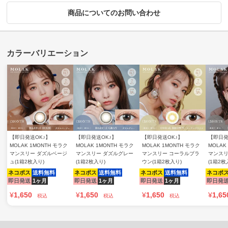
商品についてのお問い合わせ
【即日発送OK♪】
【即日発送OK♪】
【即日発送OK♪】
【即日発
MOLAK 1MONTH モラク
MOLAK 1MONTH モラク
MOLAK 1MONTH モラク
MOLAK
マンスリー ダズルベージ
マンスリー ダズルグレー
マンスリー コーラルブラ
マンスリ
ュ(1箱2枚入り)
(1箱2枚入り)
ウン(1箱2枚入り)
(1箱2枚
ネコポス
送料無料
ネコポス
送料無料
ネコポス
送料無料
ネコポ
即日発送
1ヶ月
即日発送
1ヶ月
即日発送
1ヶ月
即日発
¥
1,650
¥
1,650
¥
1,650
¥
1,65
税込
税込
税込