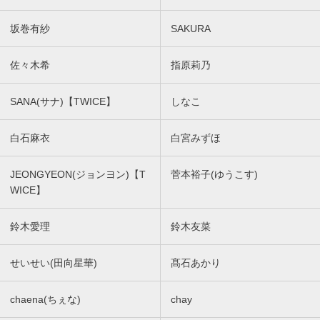
坂巻有紗
SAKURA
佐々木希
指原莉乃
SANA(サナ)【TWICE】
しなこ
白石麻衣
白宮みずほ
JEONGYEON(ジョンヨン)【T
菅本裕子(ゆうこす)
WICE】
鈴木愛理
鈴木友菜
せいせい(田向星華)
髙石あかり
chaena(ちぇな)
chay