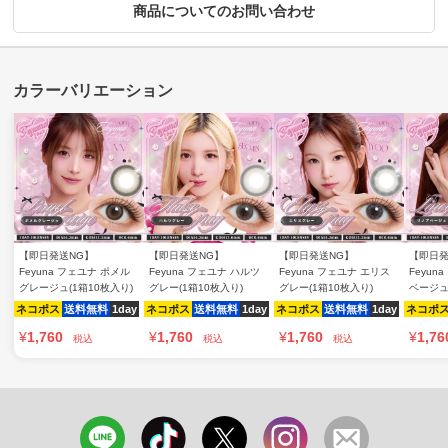
商品についてのお問い合わせ
【即日発送NG】
【即日発送NG】
【即日発送NG】
【即日発
Feyuna フェユナ ポメル
Feyuna フェユナ ハルツ
Feyuna フェユナ エリス
Feyun
グレージュ(1箱10枚入り)
グレー(1箱10枚入り)
グレー(1箱10枚入り)
ベージュ
ネコポス
送料無料
1day
ネコポス
送料無料
1day
ネコポス
送料無料
1day
ネコポ
¥
1,760
¥
1,760
¥
1,760
¥
1,76
税込
税込
税込