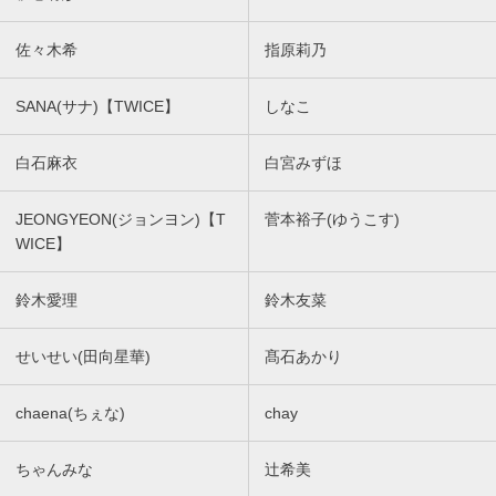
佐々木希
指原莉乃
SANA(サナ)【TWICE】
しなこ
白石麻衣
白宮みずほ
JEONGYEON(ジョンヨン)【T
菅本裕子(ゆうこす)
WICE】
鈴木愛理
鈴木友菜
せいせい(田向星華)
髙石あかり
chaena(ちぇな)
chay
ちゃんみな
辻希美