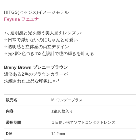
HITGS(ヒッジス)イメージモデル
Feyuna フェユナ
⋆⸜ 透明感と光を纏う美人見えレンズ ⸝⋆
✧日常で浮かないのにちゃんと可愛い
✧透明感と立体感の両立デザイン
✧光×影×色づきの3点設計で瞳の輝きを叶える
Breny Brown ブレニーブラウン
濃淡ある2色のブラウンカラーが
洗練された上品な印象に✧˖°.
販売名
MI ワンデープラス
内容
1箱10枚入り
装用期間
１日使い捨てソフトコンタクトレンズ
DIA
14.2mm