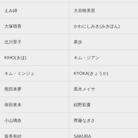
えみ姉
大谷映美里
大塚萌香
かわにしみき(みきぽん)
北川景子
果歩
KIHO(きほ)
キム・ジアン
キム・ミンジュ
KYOKA(きょうか)
熊田来夢
黒木メイサ
倖田來未
紺野彩夏
小山璃奈
齊藤なぎさ
坂巻有紗
SAKURA