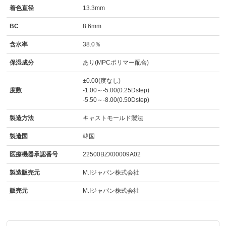
着色直径
13.3mm
BC
8.6mm
含水率
38.0％
保湿成分
あり(MPCポリマー配合)
±0.00(度なし)
度数
-1.00～-5.00(0.25Dstep)
-5.50～-8.00(0.50Dstep)
製造方法
キャストモールド製法
製造国
韓国
医療機器承認番号
22500BZX00009A02
製造販売元
M.Iジャパン株式会社
販売元
M.Iジャパン株式会社