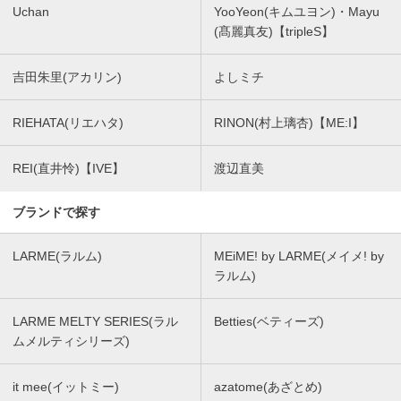
Uchan
YooYeon(キムユヨン)・Mayu
(髙麗真友)【tripleS】
吉田朱里(アカリン)
よしミチ
RIEHATA(リエハタ)
RINON(村上璃杏)【ME:I】
REI(直井怜)【IVE】
渡辺直美
ブランドで探す
LARME(ラルム)
MEiME! by LARME(メイメ! by
ラルム)
LARME MELTY SERIES(ラル
Betties(ベティーズ)
ムメルティシリーズ)
it mee(イットミー)
azatome(あざとめ)