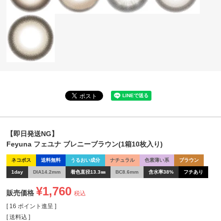
【即日発送NG】
Feyuna フェユナ ブレニーブラウン(1箱10枚入り)
ネコポス
送料無料
うるおい成分
ナチュラル
色素薄い系
ブラウン
1day
DIA14.2mm
着色直径13.3㎜
BC8.6mm
含水率38%
フチあり
¥
1,760
販売価格
税込
[
16
ポイント進呈 ]
送料込