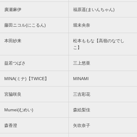
廣瀬麻伊
福原遥(まいんちゃん)
藤田ニコル(にこるん)
堀未央奈
本田紗来
松本ももな【高嶺のなでし
こ】
益若つばさ
三上悠亜
MINA(ミナ)【TWICE】
MINAMI
宮脇咲良
三吉彩花
Mumei(むめい)
森絵梨佳
森香澄
矢吹奈子