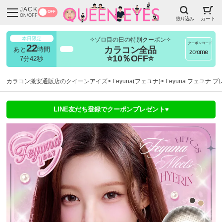
JACK
OFF
ON/OFF
絞り込み
カート
本日限定
✧ゾロ目の日の特別クーポン✧
クーポンコード
22
カラコン全品
あと
時間
超得
zorome
⭐10％OFF⭐
7分41秒
カラコン激安通販店のクイーンアイズ
Feyuna(フェユナ)
Feyuna フェユナ 
LINE友だち登録でクーポンプレゼント♥