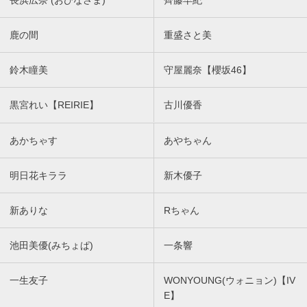
長浜広奈 (おひなさま)
齊藤早紀
鹿の間
重盛さと美
鈴木瞳美
守屋麗奈【櫻坂46】
黒宮れい【REIRIE】
古川優香
あかちゃす
あやちゃん
明日花キララ
新木優子
新ありな
Rちゃん
池田美優(みちょぱ)
一条響
一生友子
WONYOUNG(ウォニョン)【IV
E】