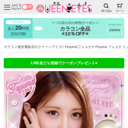
JACK
OFF
ON/OFF
絞り込み
カート
本日限定
✧ゾロ目の日の特別クーポン✧
クーポンコード
20
カラコン全品
あと
時間
超得
zorome
⭐10％OFF⭐
22分22秒
カラコン激安通販店のクイーンアイズ
Feyuna(フェユナ)
Feyuna フェユナ 
LINE友だち登録でクーポンプレゼント♥