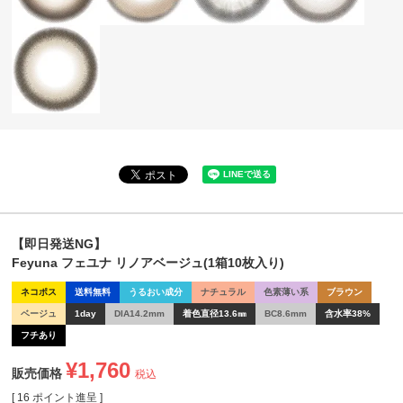
【即日発送NG】
Feyuna フェユナ リノアベージュ(1箱10枚入り)
ネコポス
送料無料
うるおい成分
ナチュラル
色素薄い系
ブラウン
ベージュ
1day
DIA14.2mm
着色直径13.6㎜
BC8.6mm
含水率38%
フチあり
¥
1,760
販売価格
税込
[
16
ポイント進呈 ]