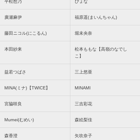
平松想乃
ぴょな
廣瀬麻伊
福原遥(まいんちゃん)
藤田ニコル(にこるん)
堀未央奈
本田紗来
松本ももな【高嶺のなでし
こ】
益若つばさ
三上悠亜
MINA(ミナ)【TWICE】
MINAMI
宮脇咲良
三吉彩花
Mumei(むめい)
森絵梨佳
森香澄
矢吹奈子