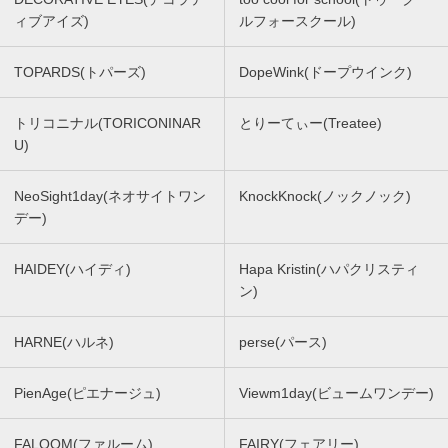
ィブアイズ)
ルフォースクール)
TOPARDS(トパーズ)
DopeWink(ドープウインク)
トリコニナル(TORICONINAR
とりーてぃー(Treatee)
U)
NeoSight1day(ネオサイトワン
KnockKnock(ノックノック)
デー)
HAIDEY(ハイディ)
Hapa Kristin(ハパクリスティ
ン)
HARNE(ハルネ)
perse(パース)
PienAge(ピエナージュ)
Viewm1day(ビュームワンデー)
FALOOM(ファルーム)
FAIRY(フェアリー)