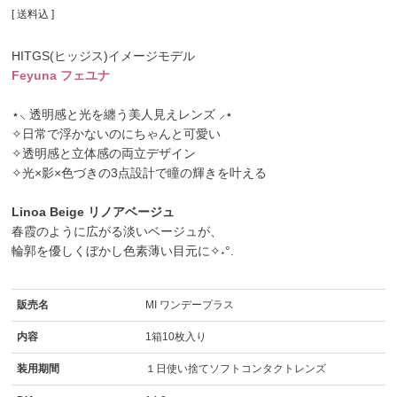
送料込
HITGS(ヒッジス)イメージモデル
Feyuna フェユナ
⋆⸜ 透明感と光を纏う美人見えレンズ ⸝⋆
✧日常で浮かないのにちゃんと可愛い
✧透明感と立体感の両立デザイン
✧光×影×色づきの3点設計で瞳の輝きを叶える
Linoa Beige リノアベージュ
春霞のように広がる淡いベージュが、
輪郭を優しくぼかし色素薄い目元に✧˖°.
販売名
MI ワンデープラス
内容
1箱10枚入り
装用期間
１日使い捨てソフトコンタクトレンズ