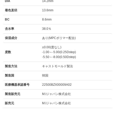
DIA
14.2mm
着色直径
13.6mm
BC
8.6mm
含水率
38.0％
保湿成分
あり(MPCポリマー配合)
±0.00(度なし)
度数
-1.00～-5.00(0.25Dstep)
-5.50～-8.00(0.50Dstep)
製造方法
キャストモールド製法
製造国
韓国
医療機器承認番号
22500BZX00009A02
製造販売元
M.Iジャパン株式会社
販売元
M.Iジャパン株式会社