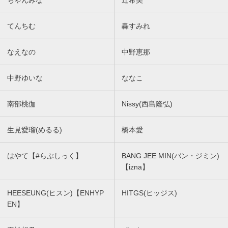
ちゃんみな
辻希美
てんちむ
轟すみれ
なえなの
中野恵那
中野ゆいな
ななこ
南部桃伽
Nissy(西島隆弘)
生見愛瑠(めるる)
橋本愛
はやて【#らぶしっく】
BANG JEE MIN(バン・ジミン)
【izna】
HEESEUNG(ヒスン)【ENHYP
HITGS(ヒッジス)
EN】