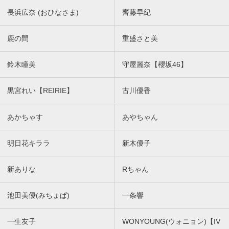
長浜広奈 (おひなさま)
齊藤早紀
鹿の間
重盛さと美
鈴木瞳美
守屋麗奈【櫻坂46】
黒宮れい【REIRIE】
古川優香
あかちゃす
あやちゃん
明日花キララ
新木優子
新ありな
Rちゃん
池田美優(みちょぱ)
一条響
一生友子
WONYOUNG(ウォニョン)【IV