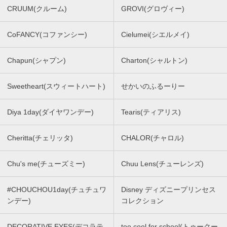
CRUUM(クルーム)
GROVI(グロヴィー)
CoFANCY(コファンシー)
Cielumei(シエルメイ)
Chapun(シャプン)
Charton(シャルトン)
Sweetheart(スウィートハート)
せかいのふるーりー
Diya 1day(ダイヤワンデー)
Tearis(ティアリス)
Cheritta(チェリッタ)
CHALOR(チャロル)
Chu's me(チューズミー)
Chuu Lens(チューレンズ)
#CHOUCHOU1day(チュチュワ
Disney ディズニープリンセス
ンデー)
コレクション
DECORATIVE EYES(デコラテ
too cool for school(トゥークー