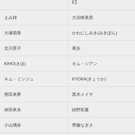
E】
えみ姉
大谷映美里
大塚萌香
かわにしみき(みきぽん)
北川景子
果歩
KIHO(きほ)
キム・ジアン
キム・ミンジュ
KYOKA(きょうか)
熊田来夢
黒木メイサ
倖田來未
紺野彩夏
小山璃奈
齊藤なぎさ