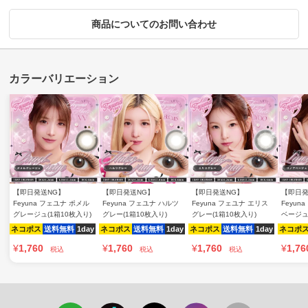
商品についてのお問い合わせ
【即日発送NG】
【即日発送NG】
【即日発送NG】
【即日発
Feyuna フェユナ ポメル
Feyuna フェユナ ハルツ
Feyuna フェユナ エリス
Feyun
グレージュ(1箱10枚入り)
グレー(1箱10枚入り)
グレー(1箱10枚入り)
ベージュ
ネコポス
送料無料
1day
ネコポス
送料無料
1day
ネコポス
送料無料
1day
ネコポ
¥
1,760
¥
1,760
¥
1,760
¥
1,76
税込
税込
税込