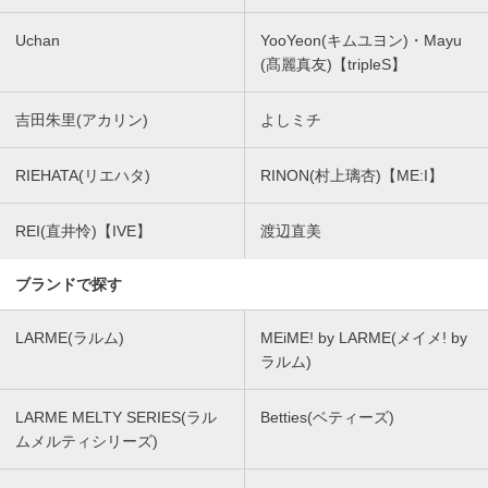
Uchan
YooYeon(キムユヨン)・Mayu
(髙麗真友)【tripleS】
吉田朱里(アカリン)
よしミチ
RIEHATA(リエハタ)
RINON(村上璃杏)【ME:I】
REI(直井怜)【IVE】
渡辺直美
ブランドで探す
LARME(ラルム)
MEiME! by LARME(メイメ! by
ラルム)
LARME MELTY SERIES(ラル
Betties(ベティーズ)
ムメルティシリーズ)