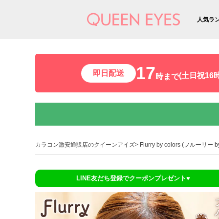
人気ラ
17
即日配送
(土日祝16時
時まで
カラコン激安通販店のクイーンアイズ
Flurry by colors (フルーリー
LINE友だち登録でクーポンプレゼント♥