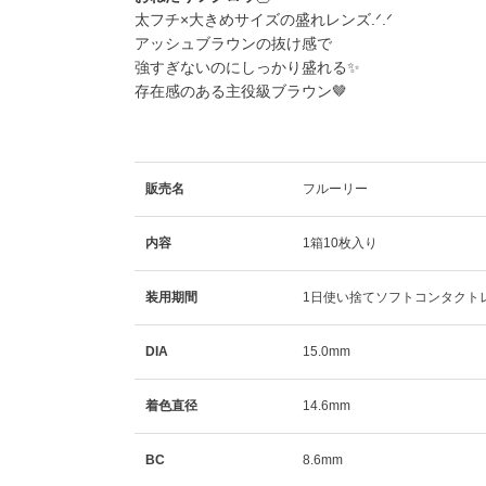
太フチ×大きめサイズの盛れレンズ.ᐟ.ᐟ
アッシュブラウンの抜け感で
強すぎないのにしっかり盛れる✨
存在感のある主役級ブラウン🤎
販売名
フルーリー
内容
1箱10枚入り
装用期間
1日使い捨てソフトコンタクト
DIA
15.0mm
着色直径
14.6mm
BC
8.6mm