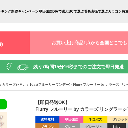
ンキング
超得キャンペーン
即日発送
DIAで選ぶ
BCで選ぶ
着色直径で選ぶ
カラコン特
お買い上げ商品1点から全国どこでも
)
残り
7時間15分15秒
までのご注文で即日発送
 by カラーズ)
Flurry 1day(フルーリーワンデー)
Flurry フルーリー by カラーズ
【即日発送OK】
Flurry フルーリー by カラーズ リングラ
送料無料
即日発送
ネコポス
UVカット
ブラウン
グレー
グレージュ
1day