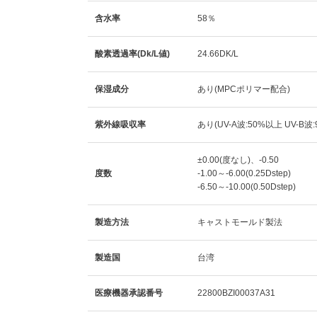
含水率
58％
酸素透過率(Dk/L値)
24.66DK/L
保湿成分
あり(MPCポリマー配合)
紫外線吸収率
あり(UV-A波:50%以上 UV-B波
±0.00(度なし)、-0.50
度数
-1.00～-6.00(0.25Dstep)
-6.50～-10.00(0.50Dstep)
製造方法
キャストモールド製法
製造国
台湾
医療機器承認番号
22800BZI00037A31