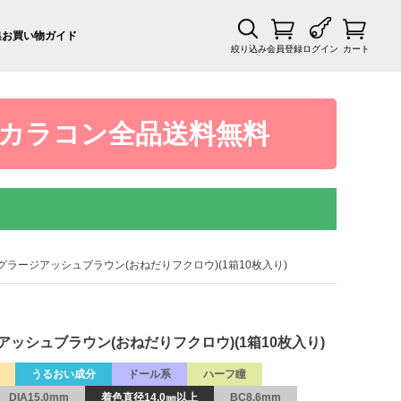
集
お買い物ガイド
絞り込み
会員登録
ログイン
カート
カラコン全品送料無料
 リングラージアッシュブラウン(おねだりフクロウ)(1箱10枚入り)
ージアッシュブラウン(おねだりフクロウ)(1箱10枚入り)
うるおい成分
ドール系
ハーフ瞳
DIA15.0mm
着色直径14.0㎜以上
BC8.6mm