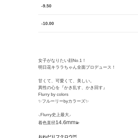
-9.50
-10.00
女子がなりたい顔No.1！
明日花キララちゃん全面プロデュース！
甘くて、可愛くて、美しい。
異性の心を『かき乱す、かき回す』
Flurry by colors
✨フルーリーbyカラーズ✨
⸜Flurry史上最大⸝
14.6mm
着色直径
💫
おねだりフクロウ
🦉