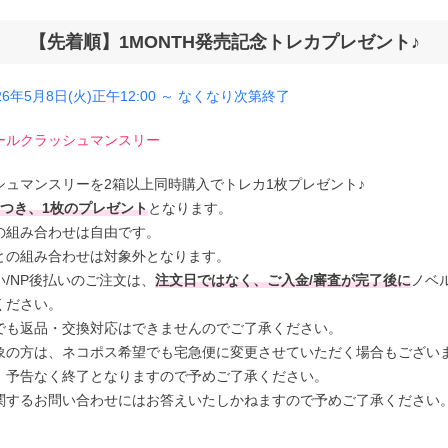
【先着順】1MONTH発売記念トレカプレゼント♪
±0.00(度なし)
6年5月8日(火)正午12:00 ～ なくなり次第終了
-0.75
ールクラッシュマンスリー
シュマンスリーを2箱以上同時購入でトレカ1枚プレゼント♪
-1.00
につき、1枚のプレゼント
となります。
の組み合わせは自由です。
-1.25
との組み合わせは対象外となります。
/NP後払いのご注文は、
注文日ではなく、ご入金/審査が完了後に
ノベ
ください。
-1.50
でも返品・交換対応はできませんのでご了承ください。
象の方は、ネコポス希望でも宅急便に変更させていただく場合もござい
-1.75
、予告なく終了となりますので予めご了承ください。
関するお問い合わせにはお答えいたしかねますので予めご了承ください
-2.00