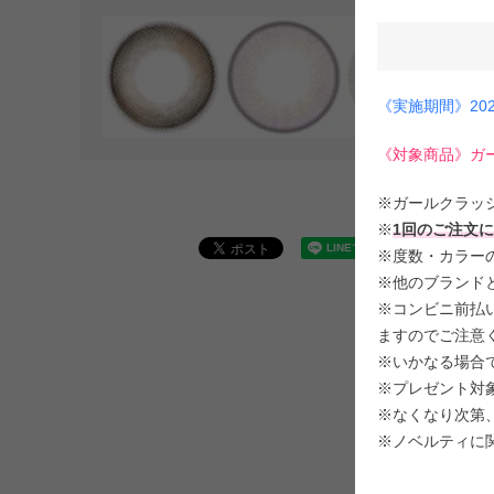
《実施期間》202
《対象商品》ガ
※ガールクラッ
※
1回のご注文
※度数・カラー
※他のブランド
※コンビニ前払い
ますのでご注意
※いかなる場合
※プレゼント対
※なくなり次第
※ノベルティに