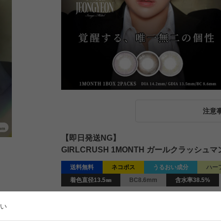
注意
【即日発送NG】
GIRLCRUSH 1MONTH ガールクラッシュ
送料無料
ネコポス
うるおい成分
ハー
着色直径13.5㎜
BC8.6mm
含水率38.5%
¥
1,760
販売価格
税込
い
[
16
ポイント進呈 ]
送料込