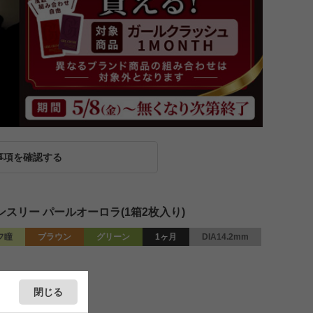
事項を確認する
マンスリー パールオーロラ(1箱2枚入り)
フ瞳
ブラウン
グリーン
1ヶ月
DIA14.2mm
閉じる