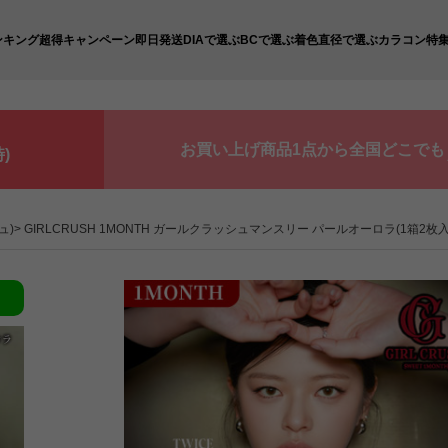
ンキング
超得キャンペーン
即日発送
DIAで選ぶ
BCで選ぶ
着色直径で選ぶ
カラコン特
お買い上げ商品1点から全国どこでも
)
ュ)
GIRLCRUSH 1MONTH ガールクラッシュマンスリー パールオーロラ(1箱2枚入