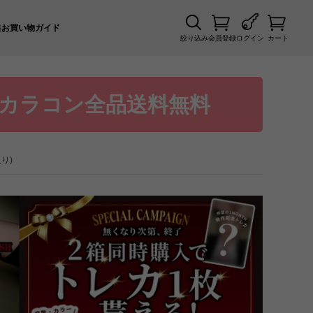
集
お買い物ガイド
絞り込み
会員登録
ログイン
カート
カラコン全品送料無料
り)