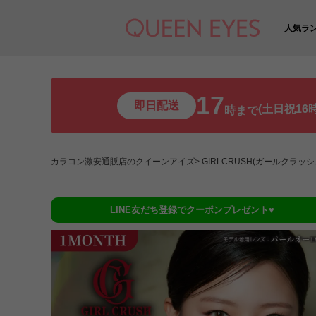
人気ラ
17
即日配送
(土日祝16時
時まで
カラコン激安通販店のクイーンアイズ
GIRLCRUSH(ガールクラッシ
LINE友だち登録でクーポンプレゼント♥