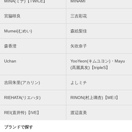
MINA(ミナ)【TWICE】
MINAMI
宮脇咲良
三吉彩花
Mumei(むめい)
森絵梨佳
森香澄
矢吹奈子
Uchan
YooYeon(キムユヨン)・Mayu
(髙麗真友)【tripleS】
吉田朱里(アカリン)
よしミチ
RIEHATA(リエハタ)
RINON(村上璃杏)【ME:I】
REI(直井怜)【IVE】
渡辺直美
ブランドで探す