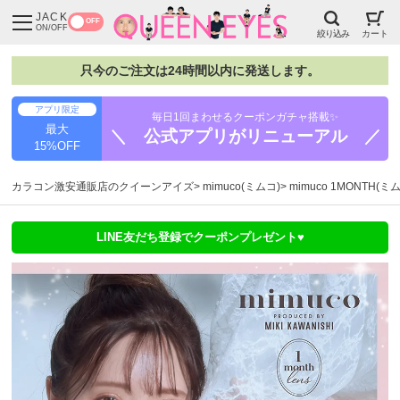
JACK
OFF
ON/OFF
絞り込み
カート
只今のご注文は24時間以内に発送します。
アプリ限定
毎日1回まわせるクーポンガチャ搭載✨
最大
＼ 公式アプリがリニューアル ／
15%OFF
カラコン激安通販店のクイーンアイズ
mimuco(ミムコ)
mimuco 1MONTH(
LINE友だち登録でクーポンプレゼント♥