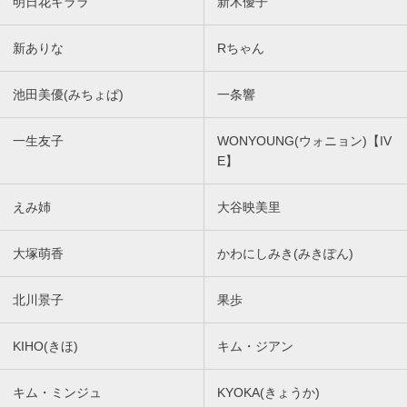
明日花キララ
新木優子
新ありな
Rちゃん
池田美優(みちょぱ)
一条響
一生友子
WONYOUNG(ウォニョン)【IV
E】
えみ姉
大谷映美里
大塚萌香
かわにしみき(みきぽん)
北川景子
果歩
KIHO(きほ)
キム・ジアン
キム・ミンジュ
KYOKA(きょうか)