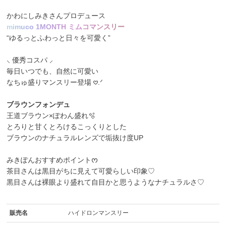
かわにしみきさんプロデュース
m
i
m
u
c
o
1
M
O
N
T
H
ミ
ム
コ
マ
ン
ス
リ
ー
“ゆるっとふわっと日々を可愛く”
⸜ 優秀コスパ ⸝
毎日いつでも、自然に可愛い
なちゅ盛りマンスリー登場 𖹭.ᐟ
ブラウンフォンデュ
王道ブラウン×ぽわん盛れ🫧
とろりと甘くとろけるこっくりとした
ブラウンのナチュラルレンズで垢抜け度UP
みきぽんおすすめポイントᰔ
茶目さんは黒目がちに見えて可愛らしい印象♡
黒目さんは裸眼より盛れて自目かと思うようなナチュラルさ♡
販売名
ハイドロンマンスリー