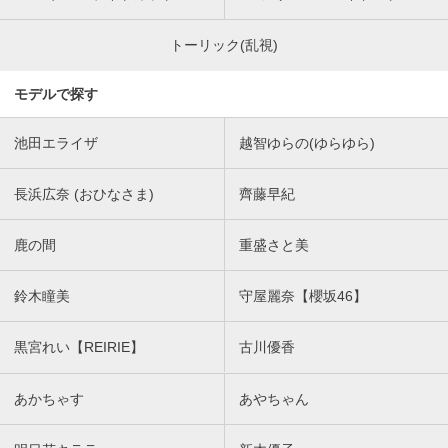
トーリック(乱視)
モデルで探す
池田エライザ
越智ゆらの(ゆらゆら)
長浜広奈 (おひなさま)
齊藤早紀
鹿の間
重盛さと美
鈴木瞳美
守屋麗奈【櫻坂46】
黒宮れい【REIRIE】
古川優香
あかちゃす
あやちゃん