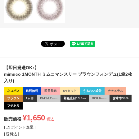
【即日発送OK♪】
mimuco 1MONTH ミムコマンスリー ブラウンフォンデュ(1箱2枚
入り)
ネコポス
送料無料
即日発送
UVカット
うるおい成分
ナチュラル
ブラウン
1ヶ月
DIA14.2mm
着色直径13.6㎜
BC8.6mm
含水率38%
フチあり
¥
1,650
販売価格
税込
[
15
ポイント進呈 ]
送料込