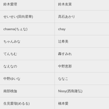
鈴木愛理
鈴木友菜
せいせい(田向星華)
髙石あかり
chaena(ちぇな)
chay
ちゃんみな
辻希美
てんちむ
轟すみれ
なえなの
中野恵那
中野ゆいな
ななこ
南部桃伽
Nissy(西島隆弘)
生見愛瑠(めるる)
橋本愛