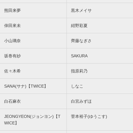
熊田来夢
黒木メイサ
倖田來未
紺野彩夏
小山璃奈
齊藤なぎさ
坂巻有紗
SAKURA
佐々木希
指原莉乃
SANA(サナ)【TWICE】
しなこ
白石麻衣
白宮みずほ
JEONGYEON(ジョンヨン)【T
菅本裕子(ゆうこす)
WICE】