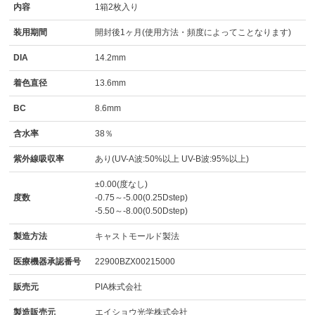
内容
1箱2枚入り
装用期間
開封後1ヶ月(使用方法・頻度によってことなります)
DIA
14.2mm
着色直径
13.6mm
BC
8.6mm
含水率
38％
紫外線吸収率
あり(UV-A波:50%以上 UV-B波:95%以上)
±0.00(度なし)
度数
-0.75～-5.00(0.25Dstep)
-5.50～-8.00(0.50Dstep)
製造方法
キャストモールド製法
医療機器承認番号
22900BZX00215000
販売元
PIA株式会社
製造販売元
エイショウ光学株式会社