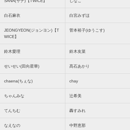
SANA(サナ)【TWICE】
しなこ
白石麻衣
白宮みずほ
JEONGYEON(ジョンヨン)【T
菅本裕子(ゆうこす)
WICE】
鈴木愛理
鈴木友菜
せいせい(田向星華)
髙石あかり
chaena(ちぇな)
chay
ちゃんみな
辻希美
てんちむ
轟すみれ
なえなの
中野恵那