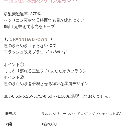
🗝
回
ら
な
い
水
光
×
シ
リ
コ
ン
素
材
𖹭
.
ᐟ
.
ᐟ
🍃酸素透過率187DK/L
👀シリコン素材で長時間でも目が疲れにくい
🔒軸固定技術で水光をキープ
✦️️.
ORANNTIA BROWN
.✦️
瞳のきらめき止まらない ❣❣
フラッシュ映えブラウン˙✧˖°📸 ⋆｡˚
ポイント①
しっかり盛れる王道フチ×あたたかみブラウン
ポイント②
瞳のきらめきを倍増させる繊細な星屑デザイン
🙇🏼‍♀️-0.50/-5.25/-5.75/-8.50～-10.00は製造しておりません。
販売名
ラルム シリコーンハイドロゲル ダブルモイストUV
内容
1箱2枚入り