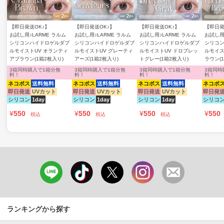
【即日発送OK♪】
【即日発送OK♪】
【即日発送OK♪】
【即日発
お試し用♪LARME ラルム
お試し用♪LARME ラルム
お試し用♪LARME ラルム
お試し用
シリコンハイドロゲルダブ
シリコンハイドロゲルダブ
シリコンハイドロゲルダブ
シリコ
ルモイストUV オランティ
ルモイストUV グレーティ
ルモイストUV ドロプレッ
ルモイス
アブラウン(1箱2枚入り)
アーズ(1箱2枚入り)
トグレー(1箱2枚入り)
ラウン(
3箱同時購入で1箱分無
3箱同時購入で1箱分無
3箱同時購入で1箱分無
3箱同時
料！
料！
料！
料！
ネコポス
送料無料
ネコポス
送料無料
ネコポス
送料無料
ネコポ
即日発送
UVカット
即日発送
UVカット
即日発送
UVカット
即日発
シリコン
1day
シリコン
1day
シリコン
1day
シリコ
¥
550
¥
550
¥
550
¥
550
税込
税込
税込
ランキングから探す