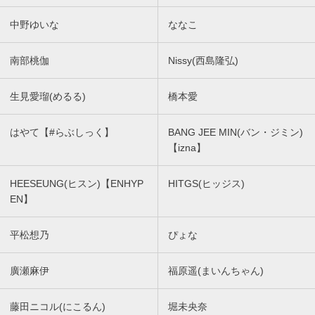
中野ゆいな
ななこ
南部桃伽
Nissy(西島隆弘)
生見愛瑠(めるる)
橋本愛
はやて【#らぶしっく】
BANG JEE MIN(バン・ジミン)
【izna】
HEESEUNG(ヒスン)【ENHYP
HITGS(ヒッジス)
EN】
平松想乃
ぴょな
廣瀬麻伊
福原遥(まいんちゃん)
藤田ニコル(にこるん)
堀未央奈