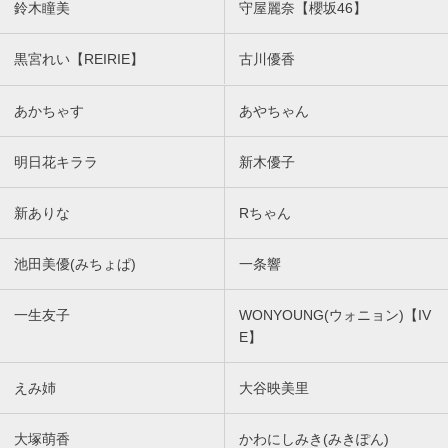
鈴木瞳美
守屋麗奈【櫻坂46】
黒宮れい【REIRIE】
古川優香
あかちゃす
あやちゃん
明日花キララ
新木優子
新ありな
Rちゃん
池田美優(みちょぱ)
一条響
一生友子
WONYOUNG(ウォニョン)【IV
E】
えみ姉
大谷映美里
大塚萌香
かわにしみき(みきぽん)