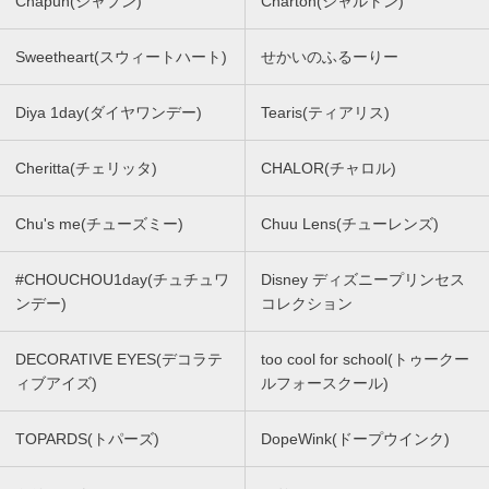
Chapun(シャプン)
Charton(シャルトン)
Sweetheart(スウィートハート)
せかいのふるーりー
Diya 1day(ダイヤワンデー)
Tearis(ティアリス)
Cheritta(チェリッタ)
CHALOR(チャロル)
Chu's me(チューズミー)
Chuu Lens(チューレンズ)
#CHOUCHOU1day(チュチュワ
Disney ディズニープリンセス
ンデー)
コレクション
DECORATIVE EYES(デコラテ
too cool for school(トゥークー
ィブアイズ)
ルフォースクール)
TOPARDS(トパーズ)
DopeWink(ドープウインク)