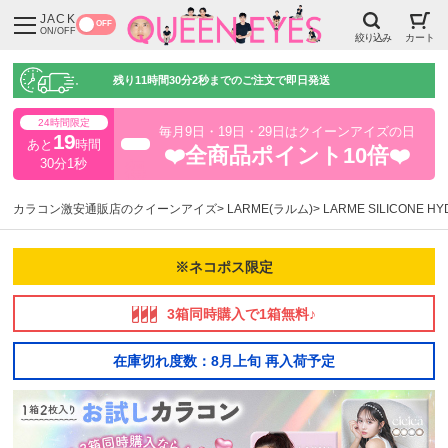
JACK
OFF
ON/OFF
絞り込み
カート
残り
11時間30分1秒
までのご注文で即日発送
24時間限定
毎月9日・19日・29日はクイーンアイズの日
19
あと
時間
超得
❤️全商品ポイント10倍❤️
30分1秒
カラコン激安通販店のクイーンアイズ
LARME(ラルム)
LARME SILICONE 
※ネコポス限定
3箱同時購入で1箱無料♪
在庫切れ度数：8月上旬 再入荷予定