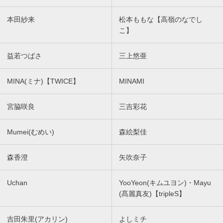
本田紗来
松本ももな【高嶺のなでし
こ】
益若つばさ
三上悠亜
MINA(ミナ)【TWICE】
MINAMI
宮脇咲良
三吉彩花
Mumei(むめい)
森絵梨佳
森香澄
矢吹奈子
Uchan
YooYeon(キムユヨン)・Mayu
(髙麗真友)【tripleS】
吉田朱里(アカリン)
よしミチ