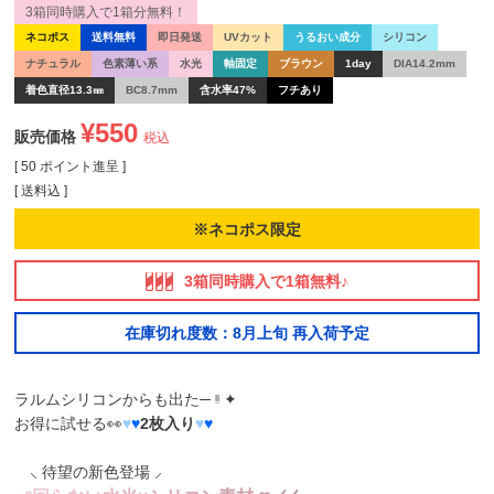
3箱同時購入で1箱分無料！
ネコポス
送料無料
即日発送
UVカット
うるおい成分
シリコン
ナチュラル
色素薄い系
水光
軸固定
ブラウン
1day
DIA14.2mm
着色直径13.3㎜
BC8.7mm
含水率47%
フチあり
¥
550
販売価格
税込
[
50
ポイント進呈 ]
送料込
※ネコポス限定
3箱同時購入で1箱無料♪
在庫切れ度数：8月上旬 再入荷予定
ラルムシリコンからも出た─ ᵎᵎ ✦
お得に試せる👀
♥
♥
2枚入り
♥
♥
⸜ 待望の新色登場 ⸝