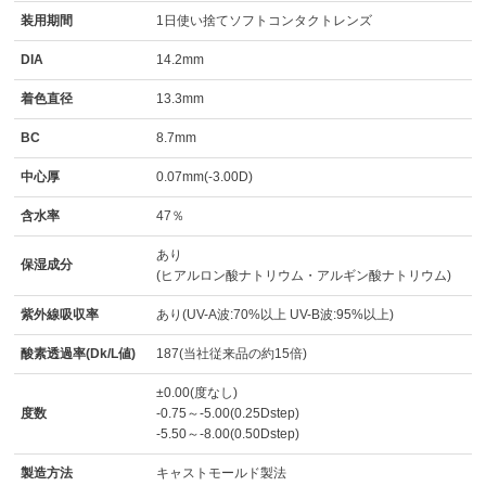
装用期間
1日使い捨てソフトコンタクトレンズ
DIA
14.2mm
着色直径
13.3mm
BC
8.7mm
中心厚
0.07mm(-3.00D)
含水率
47％
あり
保湿成分
(ヒアルロン酸ナトリウム・アルギン酸ナトリウム)
紫外線吸収率
あり(UV-A波:70%以上 UV-B波:95%以上)
酸素透過率(Dk/L値)
187(当社従来品の約15倍)
±0.00(度なし)
度数
-0.75～-5.00(0.25Dstep)
-5.50～-8.00(0.50Dstep)
製造方法
キャストモールド製法