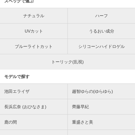
スペックで選ぶ
ナチュラル
ハーフ
UVカット
うるおい成分
ブルーライトカット
シリコーンハイドロゲル
トーリック(乱視)
モデルで探す
池田エライザ
越智ゆらの(ゆらゆら)
長浜広奈 (おひなさま)
齊藤早紀
鹿の間
重盛さと美