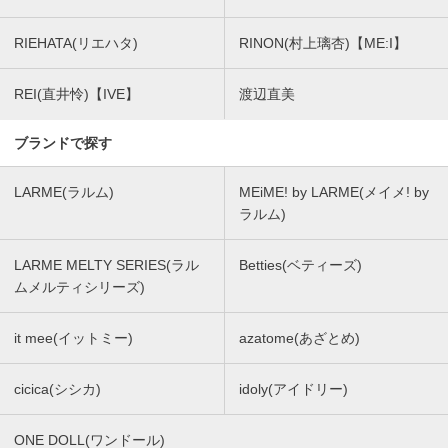
RIEHATA(リエハタ)
RINON(村上璃杏)【ME:I】
REI(直井怜)【IVE】
渡辺直美
ブランドで探す
LARME(ラルム)
MEiME! by LARME(メイメ! by
ラルム)
LARME MELTY SERIES(ラル
Betties(ベティーズ)
ムメルティシリーズ)
it mee(イットミー)
azatome(あざとめ)
cicica(シシカ)
idoly(アイドリー)
ONE DOLL(ワンドール)