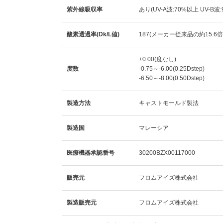
紫外線吸収率
あり(UV-A波:70%以上 UV-B波
酸素透過率(Dk/L値)
187(メーカー従来品の約15.6倍
±0.00(度なし)
度数
-0.75～-6.00(0.25Dstep)
-6.50～-8.00(0.50Dstep)
製造方法
キャストモールド製法
製造国
マレーシア
医療機器承認番号
30200BZX00117000
販売元
フロムアイズ株式会社
製造販売元
フロムアイズ株式会社