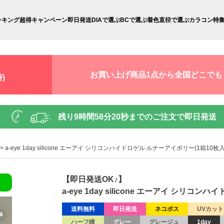
ンキング
超得キャンペーン
即日発送
DIAで選ぶ
BCで選ぶ
着色直径で選ぶ
カラコン特
お買い上げ商品1点から全国どこでも
)
残り
9時間58分19秒
までのご注文で即日発送
a-eye 1day silicone エーアイ シリコンハイドロゲル ルナーアイボリー(1箱10枚
【即日発送OK♪】
a-eye 1day silicone エーアイ シリコ
送料無料
即日発送
ネコポス
UVカット
ハーフ瞳
グレー
グレージュ
1day