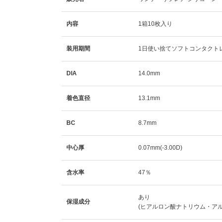
内容
1箱10枚入り
装用期間
1日使い捨てソフトコンタクト
DIA
14.0mm
着色直径
13.1mm
BC
8.7mm
中心厚
0.07mm(-3.00D)
含水率
47％
あり
保湿成分
(ヒアルロン酸ナトリウム・ア