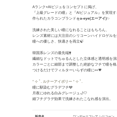
Aランク×AIビジュをコンセプトに掲げ、
『上級グレードの瞳』と『AIビジュアル』を実現す
作られたカラコンブランド🛸
a-eye(エーアイ)
✨
洗練された美しい瞳になれることはもちろん、
レンズ素材には大注目のシリコーンハイドロゲルを
瞳への優しさ、快適さを両立🍃
韓国系レンズの最先端❣️
繊細なドットでちゅるんとした立体感と透明感を演
カラーごとに細部まで調整した絶妙なフチで瞳を格
つけるだけでフィルターいらずの瞳に👀💗
⁺ ⊹ ﾟ. ルナーアイボリー ⁺ ⊹ ﾟ.
瞳に馴染むグラデフチ🩶
月夜にゆれる白みグレージュ🌙🤍
細フチグラデ効果で洗練されたこなれ感を演出。
販売名
ワンデーリフレア シリコーン