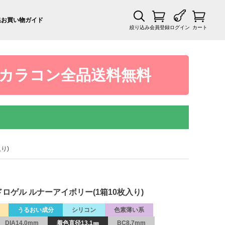
集
お買い物ガイド
絞り込み
会員登録
ログイン
カート
カラコン全品送料無料
入り)
ンハイドロゲル ルナーアイボリー(1箱10枚入り)
うるおい成分
シリコン
色素薄い系
DIA14.0mm
着色直径13.1㎜
BC8.7mm