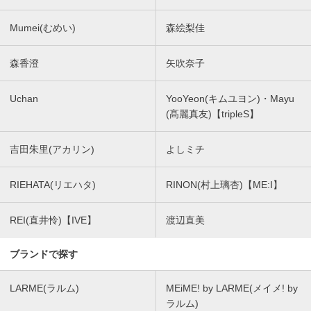
Mumei(むめい)
森絵梨佳
森香澄
矢吹奈子
Uchan
YooYeon(キムユヨン)・Mayu
(髙麗真友)【tripleS】
吉田朱里(アカリン)
よしミチ
RIEHATA(リエハタ)
RINON(村上璃杏)【ME:I】
REI(直井怜)【IVE】
渡辺直美
ブランドで探す
LARME(ラルム)
MEiME! by LARME(メイメ! by
ラルム)