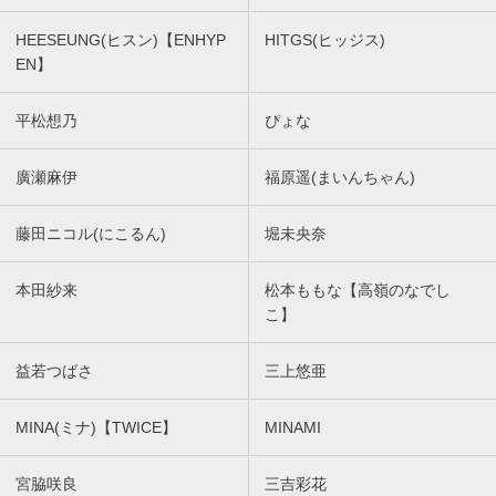
HEESEUNG(ヒスン)【ENHYP
HITGS(ヒッジス)
EN】
平松想乃
ぴょな
廣瀬麻伊
福原遥(まいんちゃん)
藤田ニコル(にこるん)
堀未央奈
本田紗来
松本ももな【高嶺のなでし
こ】
益若つばさ
三上悠亜
MINA(ミナ)【TWICE】
MINAMI
宮脇咲良
三吉彩花