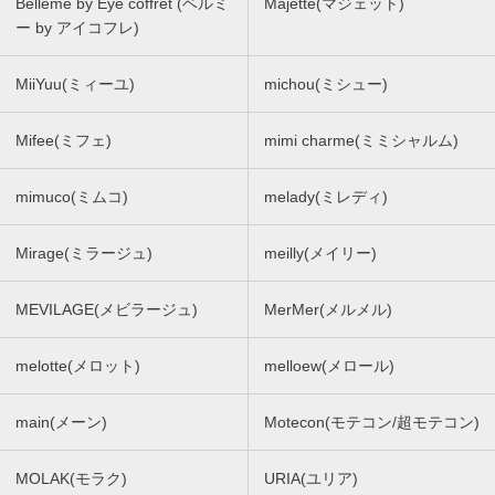
Belleme by Eye coffret (ベルミ
Majette(マジェット)
ー by アイコフレ)
MiiYuu(ミィーユ)
michou(ミシュー)
Mifee(ミフェ)
mimi charme(ミミシャルム)
mimuco(ミムコ)
melady(ミレディ)
Mirage(ミラージュ)
meilly(メイリー)
MEVILAGE(メビラージュ)
MerMer(メルメル)
melotte(メロット)
melloew(メロール)
main(メーン)
Motecon(モテコン/超モテコン)
MOLAK(モラク)
URIA(ユリア)