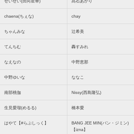
せいせい(田向星華)
髙石あかり
chaena(ちぇな)
chay
ちゃんみな
辻希美
てんちむ
轟すみれ
なえなの
中野恵那
中野ゆいな
ななこ
南部桃伽
Nissy(西島隆弘)
生見愛瑠(めるる)
橋本愛
はやて【#らぶしっく】
BANG JEE MIN(バン・ジミン)
【izna】