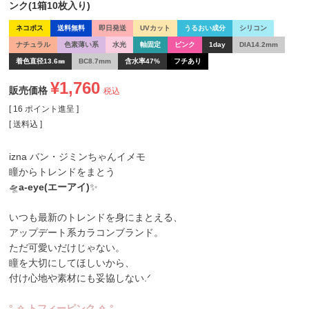
ンク(1箱10枚入り)
ネコポス
送料無料
即日発送
UVカット
うるおい成分
シリコン
ナチュラル
色素薄い系
水光
軸固定
ピンク
1day
DIA14.2mm
着色直径13.6㎜
BC8.7mm
含水率47%
フチあり
¥
1,760
販売価格
税込
[
16
ポイント進呈 ]
送料込
izna バン・ジミンちゃんイメモ
瞳からトレンドをまとう
🛸
a-eye(エーアイ)
✨
いつも最新のトレンドを身にまとえる、
アップデート系カラコンブランド。
ただ可愛いだけじゃない。
瞳を大切にしてほしいから、
付け心地や素材にも妥協しない.ᐟ
°˖✧ トフィーピンク ✧˖°