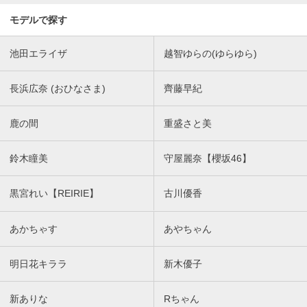
モデルで探す
池田エライザ
越智ゆらの(ゆらゆら)
長浜広奈 (おひなさま)
齊藤早紀
鹿の間
重盛さと美
鈴木瞳美
守屋麗奈【櫻坂46】
黒宮れい【REIRIE】
古川優香
あかちゃす
あやちゃん
明日花キララ
新木優子
新ありな
Rちゃん