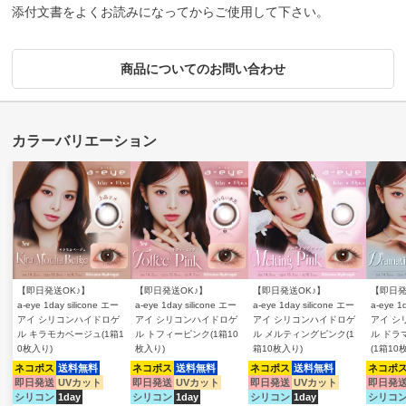
添付文書をよくお読みになってからご使用して下さい。
商品についてのお問い合わせ
【即日発送OK♪】
【即日発送OK♪】
【即日発送OK♪】
【即日発
a-eye 1day silicone エー
a-eye 1day silicone エー
a-eye 1day silicone エー
a-eye 1
アイ シリコンハイドロゲ
アイ シリコンハイドロゲ
アイ シリコンハイドロゲ
アイ シ
ル キラモカベージュ(1箱1
ル トフィーピンク(1箱10
ル メルティングピンク(1
ル ドラ
0枚入り)
枚入り)
箱10枚入り)
(1箱10
ネコポス
送料無料
ネコポス
送料無料
ネコポス
送料無料
ネコポ
即日発送
UVカット
即日発送
UVカット
即日発送
UVカット
即日発
シリコン
1day
シリコン
1day
シリコン
1day
シリコ