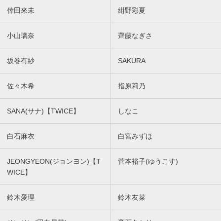
倖田來未
紺野彩夏
小山璃奈
齊藤なぎさ
坂巻有紗
SAKURA
佐々木希
指原莉乃
SANA(サナ)【TWICE】
しなこ
白石麻衣
白宮みずほ
JEONGYEON(ジョンヨン)【T
菅本裕子(ゆうこす)
WICE】
鈴木愛理
鈴木友菜