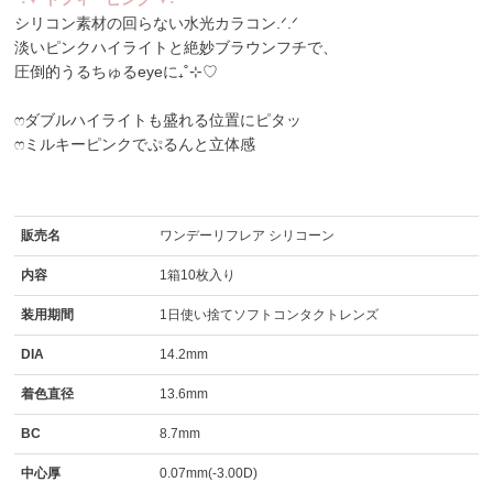
シリコン素材の回らない水光カラコン.ᐟ.ᐟ
淡いピンクハイライトと絶妙ブラウンフチで、
圧倒的うるちゅるeyeに₊˚⊹♡
ෆダブルハイライトも盛れる位置にピタッ
ෆミルキーピンクでぷるんと立体感
販売名
ワンデーリフレア シリコーン
内容
1箱10枚入り
装用期間
1日使い捨てソフトコンタクトレンズ
DIA
14.2mm
着色直径
13.6mm
BC
8.7mm
中心厚
0.07mm(-3.00D)