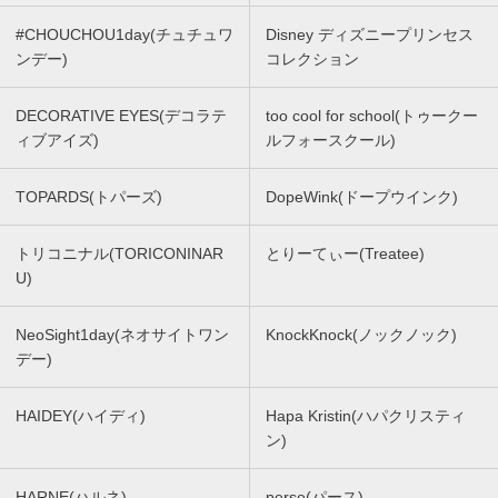
#CHOUCHOU1day(チュチュワ
Disney ディズニープリンセス
ンデー)
コレクション
DECORATIVE EYES(デコラテ
too cool for school(トゥークー
ィブアイズ)
ルフォースクール)
TOPARDS(トパーズ)
DopeWink(ドープウインク)
トリコニナル(TORICONINAR
とりーてぃー(Treatee)
U)
NeoSight1day(ネオサイトワン
KnockKnock(ノックノック)
デー)
HAIDEY(ハイディ)
Hapa Kristin(ハパクリスティ
ン)
HARNE(ハルネ)
perse(パース)