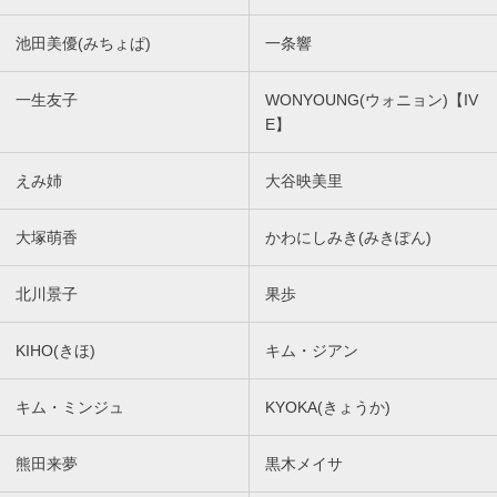
池田美優(みちょぱ)
一条響
一生友子
WONYOUNG(ウォニョン)【IV
E】
えみ姉
大谷映美里
大塚萌香
かわにしみき(みきぽん)
北川景子
果歩
KIHO(きほ)
キム・ジアン
キム・ミンジュ
KYOKA(きょうか)
熊田来夢
黒木メイサ