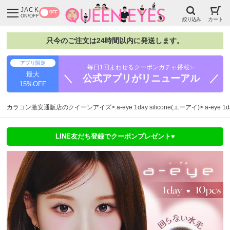
JACK
OFF
ON/OFF
絞り込み
カート
只今のご注文は24時間以内に発送します。
アプリ限定
毎日1回まわせるクーポンガチャ搭載✨
最大
＼ 公式アプリがリニューアル ／
15%OFF
カラコン激安通販店のクイーンアイズ
a-eye 1day silicone(エーアイ)
a-eye
LINE友だち登録でクーポンプレゼント♥