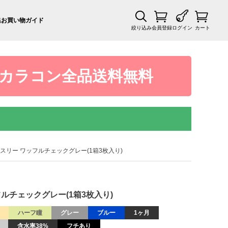
集
お買い物ガイド
絞り込み
会員登録
ログイン
カート
カラコン全品送料無料
リーマンスリー ワッフルチェックグレー(1箱3枚入り)
ワッフルチェックグレー(1箱3枚入り)
ハーフ瞳
グレー
ブルー
1ヶ月
含水率38%
フチあり