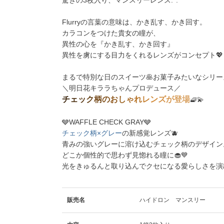
Flurryの言葉の意味は、かき乱す、かき回す。
カラコンをつけた貴女の瞳が、
異性の心を『かき乱す、かき回す』
異性を虜にする目力をくれるレンズがコンセプト💖
まるで特別な日のスイーツ🥞お菓子みたいなシリー
＼明日花キララちゃんプロデュース／
チ
ェ
ッ
ク
柄
の
お
し
ゃ
れ
レ
ン
ズ
が
登
場
🧇💫
🩶WAFFLE CHECK GRAY🩶
チェック柄×グレー
の新感覚レンズ🫐
⻘みの強いグレーに溶け込むチェック柄のデザイン
どこか個性的で思わず見惚れる瞳に🧁💙
光をきゅるんと取り込んでクセになる愛らしさを演出
販売名
ハイドロン マンスリー