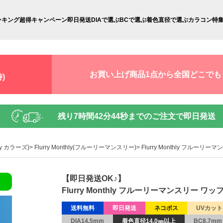
ンキング
超得キャンペーン
即日発送
DIAで選ぶ
BCで選ぶ
着色直径で選ぶ
カラコン特
お買い上げ商品1点から全国どこでも
)
残り
7時間42分43秒
までのご注文で即日発送
 by カラーズ)
Flurry Monthly(フルーリーマンスリー)
Flurry Monthly フルー
【即日発送OK♪】
Flurry Monthly フルーリーマンスリー 
送料無料
即日発送
ネコポス
UVカット
DIA14.5mm
着色直径14.0㎜以上
BC8.7mm