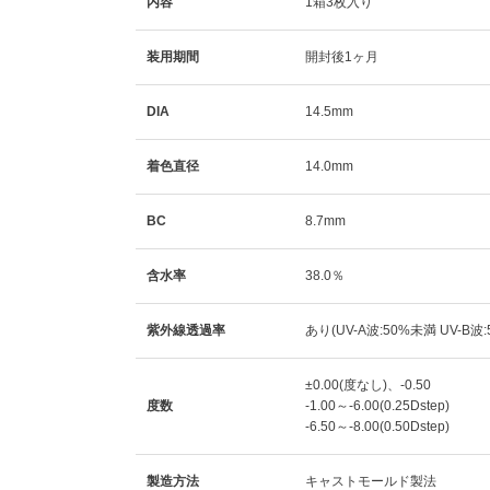
内容
1箱3枚入り
装用期間
開封後1ヶ月
DIA
14.5mm
着色直径
14.0mm
BC
8.7mm
含水率
38.0％
紫外線透過率
あり(UV-A波:50%未満 UV-B波
±0.00(度なし)、-0.50
度数
-1.00～-6.00(0.25Dstep)
-6.50～-8.00(0.50Dstep)
製造方法
キャストモールド製法