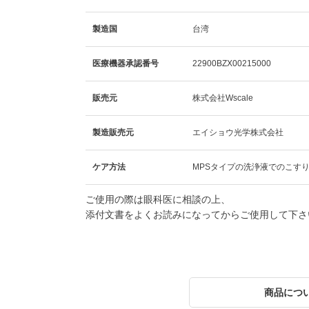
製造国
台湾
医療機器承認番号
22900BZX00215000
販売元
株式会社Wscale
製造販売元
エイショウ光学株式会社
ケア方法
MPSタイプの洗浄液でのこす
ご使用の際は眼科医に相談の上、
添付文書をよくお読みになってからご使用して下さ
商品につ