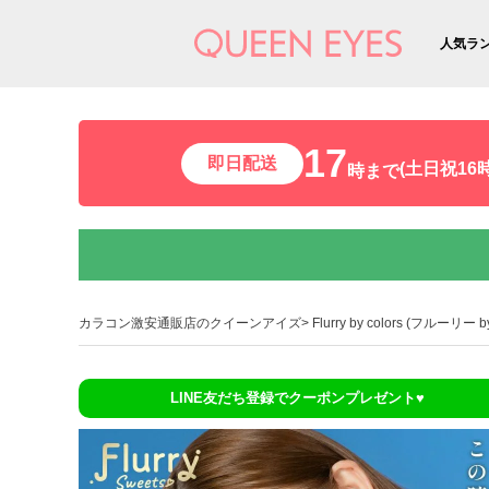
人気ラ
17
即日配送
(土日祝16時
時まで
カラコン激安通販店のクイーンアイズ
Flurry by colors (フルーリー
LINE友だち登録でクーポンプレゼント♥