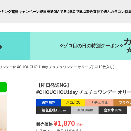
ンキング
超得キャンペーン
即日発送
DIAで選ぶ
BCで選ぶ
着色直径で選ぶ
カラコン特
✧ゾロ目の日の特別クーポン✧
秒
ュワンデー)
#CHOUCHOU1day チュチュワンデー オリーブ(1箱10枚入り)
【即日発送NG】
#CHOUCHOU1day チュチュワンデー オリー
送料無料
ネコポス
ナチュラル
ブラウ
着色直径13.3㎜
BC8.8mm
含水率38%
¥
1,870
販売価格
税込