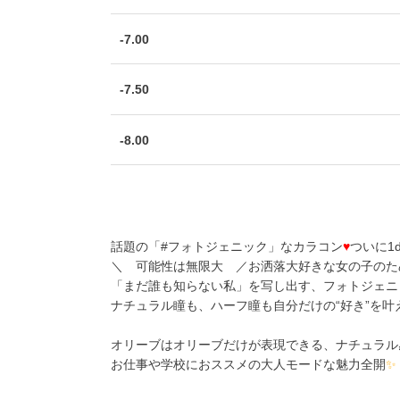
-7.00
-7.50
-8.00
話題の「#フォトジェニック」なカラコン
♥
ついに1
＼ 可能性は無限大 ／お洒落大好きな女の子のた
「まだ誰も知らない私」を写し出す、フォトジェニ
ナチュラル瞳も、ハーフ瞳も自分だけの“好き”を叶
オリーブはオリーブだけが表現できる、ナチュラル感
お仕事や学校におススメの大人モードな魅力全開
✨