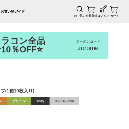
集
お買い物ガイド
絞り込み
会員登録
ログイン
カート
カラコン全品
クーポンコード
zorome
⭐10％OFF⭐
ブ(1箱10枚入り)
ン
グリーン
1day
DIA14.2mm