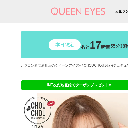
人気ラ
17
本日限定
55分37
あと
時間
カラコン激安通販店のクイーンアイズ
#CHOUCHOU1day(チュチ
LINE友だち登録でクーポンプレゼント♥