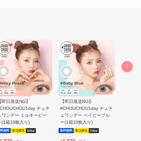
【即日発送NG】
【即日発送NG】
【即日発
#CHOUCHOU1day チュチ
#CHOUCHOU1day チュチ
#CHOU
ュワンデー ミルキーピー
ュワンデー ベイビーブル
ュワンデ
チ(1箱10枚入り)
ー(1箱10枚入り)
ス(1箱1
料無料
ネコポス
1day
送料無料
ネコポス
1day
送料無料
ネ