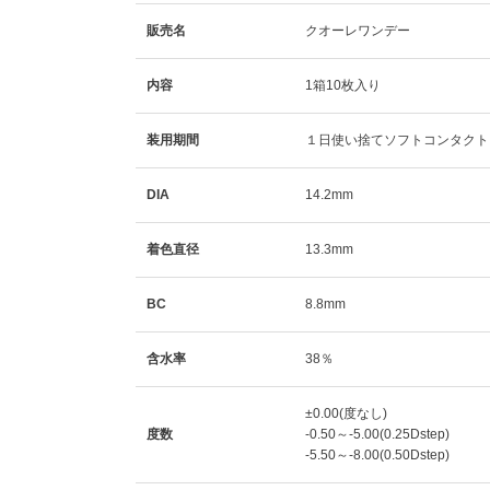
販売名
クオーレワンデー
内容
1箱10枚入り
装用期間
１日使い捨てソフトコンタクト
DIA
14.2mm
着色直径
13.3mm
BC
8.8mm
含水率
38％
±0.00(度なし)
度数
-0.50～-5.00(0.25Dstep)
-5.50～-8.00(0.50Dstep)