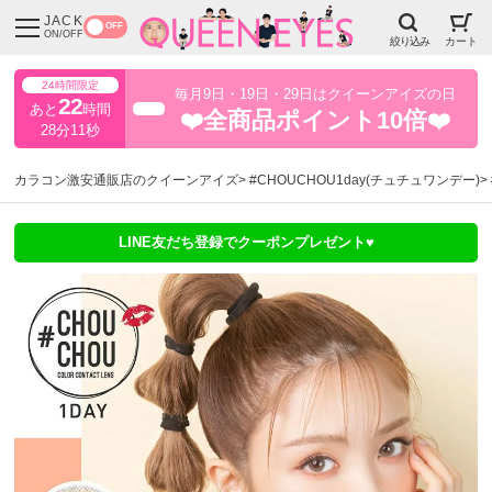
JACK
OFF
ON/OFF
絞り込み
カート
24時間限定
毎月9日・19日・29日はクイーンアイズの日
22
あと
時間
超得
❤️全商品ポイント10倍❤️
28分10秒
カラコン激安通販店のクイーンアイズ
#CHOUCHOU1day(チュチュワンデー)
LINE友だち登録でクーポンプレゼント♥