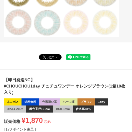
【即日発送NG】
#CHOUCHOU1day チュチュワンデー オレンジブラウン(1箱10枚
入り)
ネコポス
送料無料
色素薄い系
ハーフ瞳
ブラウン
1day
DIA14.2mm
着色直径13.2㎜
BC8.8mm
含水率38%
¥
1,870
販売価格
税込
[
170
ポイント進呈 ]