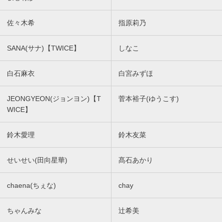
佐々木希
指原莉乃
SANA(サナ)【TWICE】
しなこ
白石麻衣
白宮みずほ
JEONGYEON(ジョンヨン)【T
菅本裕子(ゆうこす)
WICE】
鈴木愛理
鈴木友菜
せいせい(田向星華)
髙石あかり
chaena(ちぇな)
chay
ちゃんみな
辻希美