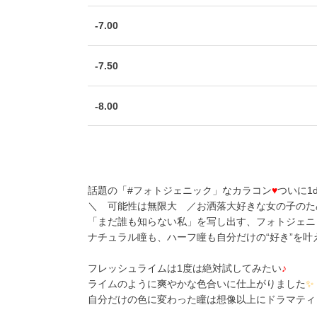
-7.00
-7.50
-8.00
話題の「#フォトジェニック」なカラコン
♥
ついに1
＼ 可能性は無限大 ／お洒落大好きな女の子のた
「まだ誰も知らない私」を写し出す、フォトジェニ
ナチュラル瞳も、ハーフ瞳も自分だけの“好き”を叶
フレッシュライムは1度は絶対試してみたい
♪
ライムのように爽やかな色合いに仕上がりました
✨
自分だけの色に変わった瞳は想像以上にドラマティ