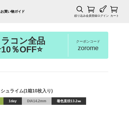
集
お買い物ガイド
絞り込み
会員登録
ログイン
カート
カラコン全品
クーポンコード
zorome
⭐10％OFF⭐
ッシュライム(1箱10枚入り)
1day
DIA14.2mm
着色直径13.2㎜