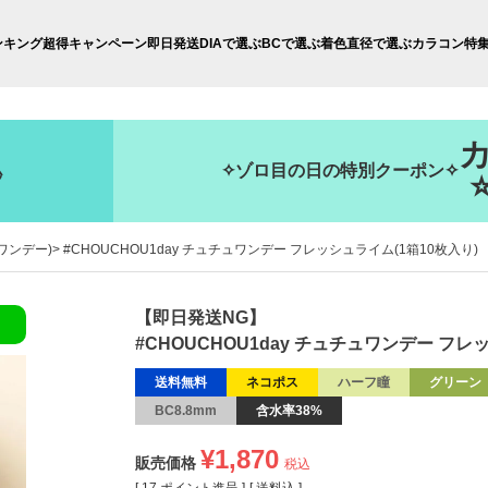
ンキング
超得キャンペーン
即日発送
DIAで選ぶ
BCで選ぶ
着色直径で選ぶ
カラコン特
✧ゾロ目の日の特別クーポン✧
秒
ュワンデー)
#CHOUCHOU1day チュチュワンデー フレッシュライム(1箱10枚入り)
【即日発送NG】
#CHOUCHOU1day チュチュワンデー フレ
送料無料
ネコポス
ハーフ瞳
グリーン
BC8.8mm
含水率38%
¥
1,870
販売価格
税込