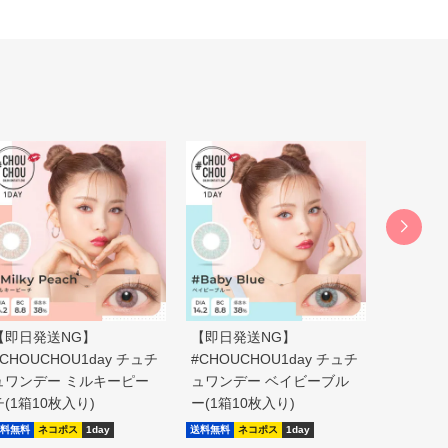
【即日発送NG】
【即日発送NG】
【即日発
#CHOUCHOU1day チュチ
#CHOUCHOU1day チュチ
#CHOU
ュワンデー ミルキーピー
ュワンデー ベイビーブル
ュワンデ
チ(1箱10枚入り)
ー(1箱10枚入り)
ス(1箱1
料無料
ネコポス
1day
送料無料
ネコポス
1day
送料無料
ネ