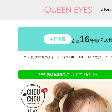
人気ラ
16
本日限定
7分15
あと
時間
カラコン激安通販店のクイーンアイズ
#CHOUCHOU1day(チュチ
LINE友だち登録でクーポンプレゼント♥