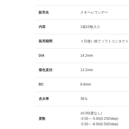
販売名
クオーレワンデー
内容
1箱10枚入り
装用期間
１日使い捨てソフトコンタクト
DIA
14.2mm
着色直径
13.2mm
BC
8.8mm
含水率
38％
±0.00(度なし)
度数
-0.50～-5.00(0.25Dstep)
-5.50～-8.00(0.50Dstep)