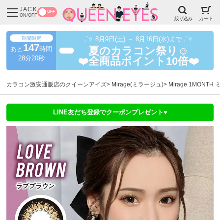
JACK
OFF
ON/OFF
絞り込み
カート
期間限定
₊˚✧ 8月9日(土) ～ 8月16日(水)まで ₊˚✧
147
あと
時間
夏のカラコン祭り☺️
超得
28分19秒
❤️全商品ポイント10倍❤️
カラコン激安通販店のクイーンアイズ
Mirage(ミラージュ)
Mirage 1MON
LINE友だち登録でクーポンプレゼント♥