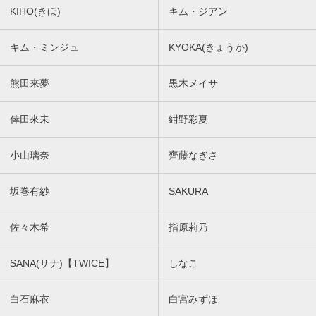
KIHO(きほ)
キム・ジアン
キム・ミンジュ
KYOKA(きょうか)
熊田来夢
黒木メイサ
倖田來未
紺野彩夏
小山璃奈
齊藤なぎさ
坂巻有紗
SAKURA
佐々木希
指原莉乃
SANA(サナ)【TWICE】
しなこ
白石麻衣
白宮みずほ