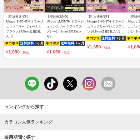
【即日発送NG】
【即日発送NG】
【即日発送NG】
【即日発
Mirage 1MONTH ミラージ
Mirage 1MONTH ミラージ
Mirage 1MONTH ミラージ
Mirag
ュマンスリー ヴィーナス
ュマンスリー グラマラス
ュマンスリードレスブラウ
ュマン
ブラウン14.8mm(1箱2枚
グレー14.8mm(1箱2枚入
ン14.8mm(1箱2枚入り)
ン14.8
入り)
り)
ネコポス
送料無料
1ヶ月
ネコポ
ネコポス
送料無料
1ヶ月
ネコポス
送料無料
1ヶ月
¥
1,650
¥
1,65
税込
¥
1,650
¥
1,650
税込
税込
ランキングから探す
カラコン人気ランキング
装用期間で探す