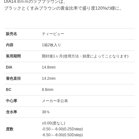
DIA14.8ｍｍのラブブラウンは、
ブラックとくすみブラウンの黄金比率で盛り度120%の瞳に。
販売名
ティービュー
内容
1箱2枚入り
装用期間
開封後1ヶ月(使用方法・頻度によってことなります)
DIA
14.8mm
着色直径
14.2mm
BC
8.8mm
中心厚
メーカー非公表
含水率
38％
±0.00(度なし)
度数
-0.50～-6.00(0.25Dstep)
-6.50～-8.00(0.50Dstep)