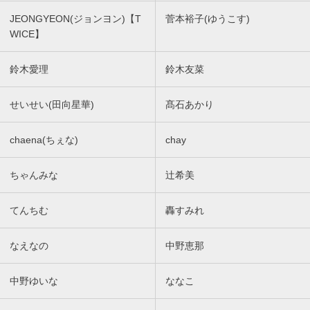
JEONGYEON(ジョンヨン)【T
菅本裕子(ゆうこす)
WICE】
鈴木愛理
鈴木友菜
せいせい(田向星華)
髙石あかり
chaena(ちぇな)
chay
ちゃんみな
辻希美
てんちむ
轟すみれ
なえなの
中野恵那
中野ゆいな
ななこ