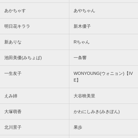
あかちゃす
あやちゃん
明日花キララ
新木優子
新ありな
Rちゃん
池田美優(みちょぱ)
一条響
一生友子
WONYOUNG(ウォニョン)【IV
E】
えみ姉
大谷映美里
大塚萌香
かわにしみき(みきぽん)
北川景子
果歩