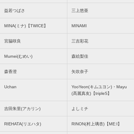
益若つばさ
三上悠亜
MINA(ミナ)【TWICE】
MINAMI
宮脇咲良
三吉彩花
Mumei(むめい)
森絵梨佳
森香澄
矢吹奈子
Uchan
YooYeon(キムユヨン)・Mayu
(髙麗真友)【tripleS】
吉田朱里(アカリン)
よしミチ
RIEHATA(リエハタ)
RINON(村上璃杏)【ME:I】