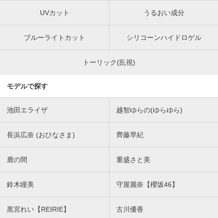
UVカット
うるおい成分
ブルーライトカット
シリコーンハイドロゲル
トーリック(乱視)
モデルで探す
池田エライザ
越智ゆらの(ゆらゆら)
長浜広奈 (おひなさま)
齊藤早紀
鹿の間
重盛さと美
鈴木瞳美
守屋麗奈【櫻坂46】
黒宮れい【REIRIE】
古川優香