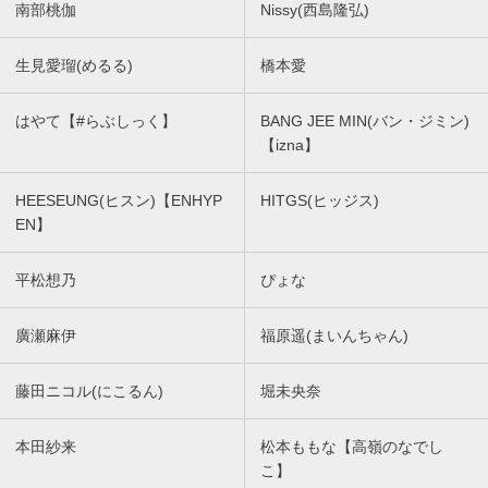
南部桃伽
Nissy(西島隆弘)
生見愛瑠(めるる)
橋本愛
はやて【#らぶしっく】
BANG JEE MIN(バン・ジミン)
【izna】
HEESEUNG(ヒスン)【ENHYP
HITGS(ヒッジス)
EN】
平松想乃
ぴょな
廣瀬麻伊
福原遥(まいんちゃん)
藤田ニコル(にこるん)
堀未央奈
本田紗来
松本ももな【高嶺のなでし
こ】