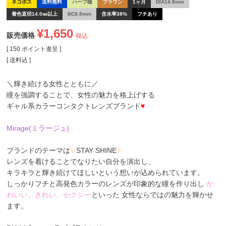
ネコポス
送料無料
ハーフ瞳
ブラウン
1ヶ月
DIA14.8mm
着色直径14.0㎜以上
BC8.8mm
含水率38%
フチあり
¥
1,650
販売価格
税込
[
150
ポイント進呈 ]
送料込
＼輝き続ける女性とともに／
瞳を強調することで、女性の魅力を格上げする
ギャル系カラーコンタクトレンズブランド
♥
Mirage(ミラージュ)
ブランドのテーマは
✨
STAY SHINE
✨
レンズを着けることでなりたい自分を演出し、
キラキラと輝き続けてほしいという想いが込められています。
しっかりフチと高発色カラーのレンズが印象的な瞳を作り出し
か
わいい、きれい、セクシー
といった 女性ならではの魅力を輝かせ
ます。