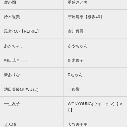
鹿の間
重盛さと美
鈴木瞳美
守屋麗奈【櫻坂46】
黒宮れい【REIRIE】
古川優香
あかちゃす
あやちゃん
明日花キララ
新木優子
新ありな
Rちゃん
池田美優(みちょぱ)
一条響
一生友子
WONYOUNG(ウォニョン)【IV
E】
えみ姉
大谷映美里