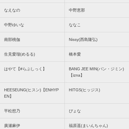
なえなの
中野恵那
中野ゆいな
ななこ
南部桃伽
Nissy(西島隆弘)
生見愛瑠(めるる)
橋本愛
はやて【#らぶしっく】
BANG JEE MIN(バン・ジミン)
【izna】
HEESEUNG(ヒスン)【ENHYP
HITGS(ヒッジス)
EN】
平松想乃
ぴょな
廣瀬麻伊
福原遥(まいんちゃん)