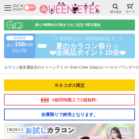
JACK
OFF
ON/OFF
絞り込み
カート
残り
7時間5分16秒
までのご注文で即日発送
期間限定
₊˚✧ 8月9日(土) ～ 8月16日(水)まで ₊˚✧
158
あと
時間
夏のカラコン祭り☺️
超得
5分16秒
❤️全商品ポイント10倍❤️
カラコン激安通販店のクイーンアイズ
Ever Color 1day(エバーカラーワンデー)
※ネコポス限定
3箱同時購入で1箱無料♪
在庫限りで終売となります。