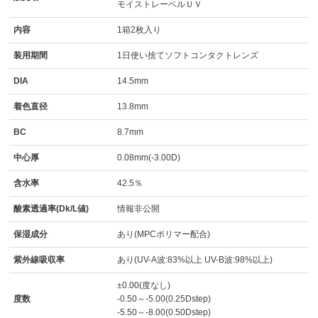
モイストレーベルＵＶ
内容
1箱2枚入り
装用期間
1日使い捨てソフトコンタクトレンズ
DIA
14.5mm
着色直径
13.8mm
BC
8.7mm
中心厚
0.08mm(-3.00D)
含水率
42.5％
酸素透過率(Dk/L値)
情報非公開
保湿成分
あり(MPCポリマー配合)
紫外線吸収率
あり(UV-A波:83%以上 UV-B波:98%以上)
±0.00(度なし)
度数
-0.50～-5.00(0.25Dstep)
-5.50～-8.00(0.50Dstep)