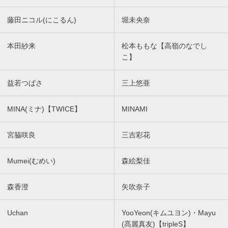
藤田ニコル(にこるん)
堀未央奈
本田紗来
松本ももな【高嶺のなでし
こ】
益若つばさ
三上悠亜
MINA(ミナ)【TWICE】
MINAMI
宮脇咲良
三吉彩花
Mumei(むめい)
森絵梨佳
森香澄
矢吹奈子
Uchan
YooYeon(キムユヨン)・Mayu
(髙麗真友)【tripleS】