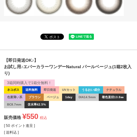
【即日発送OK♪】
お試し用♪エバーカラーワンデーNatural パールベージュ(1箱2枚入
り)
3箱同時購入で1箱分無料！
ネコポス
送料無料
即日発送
UVカット
うるおい成分
ナチュラル
色素薄い系
ブラウン
ベージュ
1day
DIA14.5mm
着色直径13.8㎜
BC8.7mm
含水率42.5%
¥
550
販売価格
税込
[
50
ポイント進呈 ]
送料込