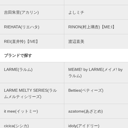
吉田朱里(アカリン)
よしミチ
RIEHATA(リエハタ)
RINON(村上璃杏)【ME:I】
REI(直井怜)【IVE】
渡辺直美
ブランドで探す
LARME(ラルム)
MEiME! by LARME(メイメ! by
ラルム)
LARME MELTY SERIES(ラル
Betties(ベティーズ)
ムメルティシリーズ)
it mee(イットミー)
azatome(あざとめ)
cicica(シシカ)
idoly(アイドリー)