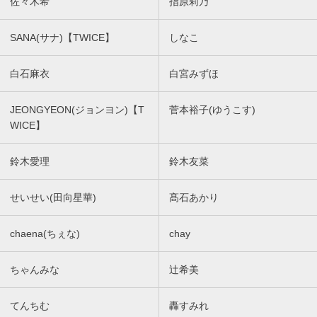
佐々木希
指原莉乃
SANA(サナ)【TWICE】
しなこ
白石麻衣
白宮みずほ
JEONGYEON(ジョンヨン)【T
菅本裕子(ゆうこす)
WICE】
鈴木愛理
鈴木友菜
せいせい(田向星華)
髙石あかり
chaena(ちぇな)
chay
ちゃんみな
辻希美
てんちむ
轟すみれ