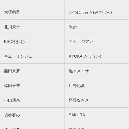
大塚萌香
かわにしみき(みきぽん)
北川景子
果歩
KIHO(きほ)
キム・ジアン
キム・ミンジュ
KYOKA(きょうか)
熊田来夢
黒木メイサ
倖田來未
紺野彩夏
小山璃奈
齊藤なぎさ
坂巻有紗
SAKURA