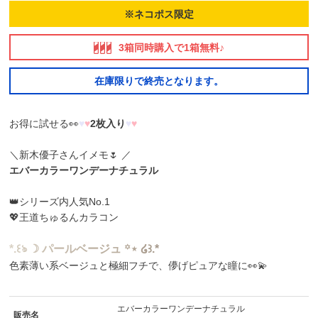
※ネコポス限定
3箱同時購入で1箱無料♪
在庫限りで終売となります。
お得に試せる👀
♥
♥
2枚入り
♥
♥
＼新木優子さんイメモ🌷 ／
エバーカラーワンデーナチュラル
👑シリーズ内人気No.1
💖王道ちゅるんカラコン
*
.
꒰
ঌ
☽
パ
ー
ル
ベ
ー
ジ
ュ
꙳
⋆
໒
꒱
.
*
色素薄い系ベージュと極細フチで、儚げピュアな瞳に👀💫
エバーカラーワンデーナチュラル
販売名