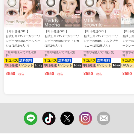
【即日発送OK♪】
【即日発送OK♪】
【即日発送OK♪】
【即日発
お試し用♪エバーカラーワ
お試し用♪エバーカラーワ
お試し用♪エバーカラーワ
お試し用
ンデーNatural パールベー
ンデーNatural テディモカ
ンデーNatural ミルクブラ
ンデーNa
ジュ(1箱2枚入り)
(1箱2枚入り)
ウニー(1箱2枚入り)
ーグレー
3箱同時購入で1箱分無
3箱同時購入で1箱分無
3箱同時購入で1箱分無
3箱同時
料！
料！
料！
料！
ネコポス
送料無料
ネコポス
送料無料
ネコポス
送料無料
ネコポ
即日発送
UVカット
1day
即日発送
UVカット
1day
即日発送
UVカット
1day
UVカッ
¥
550
¥
550
¥
550
¥
550
税込
税込
税込