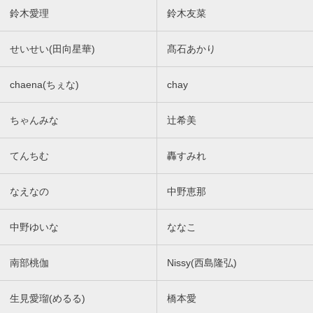
鈴木愛理
鈴木友菜
せいせい(田向星華)
髙石あかり
chaena(ちぇな)
chay
ちゃんみな
辻希美
てんちむ
轟すみれ
なえなの
中野恵那
中野ゆいな
ななこ
南部桃伽
Nissy(西島隆弘)
生見愛瑠(めるる)
橋本愛