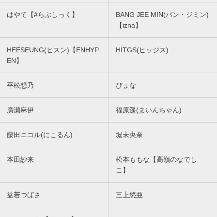
はやて【#らぶしっく】
BANG JEE MIN(バン・ジミン)
【izna】
HEESEUNG(ヒスン)【ENHYP
HITGS(ヒッジス)
EN】
平松想乃
ぴょな
廣瀬麻伊
福原遥(まいんちゃん)
藤田ニコル(にこるん)
堀未央奈
本田紗来
松本ももな【高嶺のなでし
こ】
益若つばさ
三上悠亜