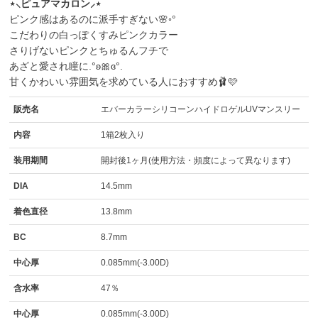
⋆⸜ピュアマカロン⸝⋆
ピンク感はあるのに派手すぎない🌸◦°
こだわりの白っぽくすみピンクカラー
さりげないピンクとちゅるんフチで
あざと愛され瞳に.°ʚ🎀ɞ°.
甘くかわいい雰囲気を求めている人におすすめ🩰🩷
販売名
エバーカラーシリコーンハイドロゲルUVマンスリー
内容
1箱2枚入り
装用期間
開封後1ヶ月(使用方法・頻度によって異なります)
DIA
14.5mm
着色直径
13.8mm
BC
8.7mm
中心厚
0.085mm(-3.00D)
含水率
47％
中心厚
0.085mm(-3.00D)