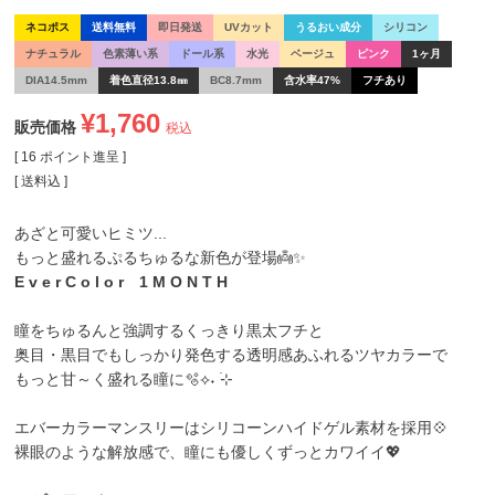
ネコポス
送料無料
即日発送
UVカット
うるおい成分
シリコン
ナチュラル
色素薄い系
ドール系
水光
ベージュ
ピンク
1ヶ月
DIA14.5mm
着色直径13.8㎜
BC8.7mm
含水率47%
フチあり
¥
1,760
販売価格
税込
[
16
ポイント進呈 ]
送料込
あざと可愛いヒミツ...
もっと盛れるぷるちゅるな新色が登場👼✨
E v e r C o l o r 1 M O N T H
瞳をちゅるんと強調するくっきり黒太フチと
奥目・黒目でもしっかり発色する透明感あふれるツヤカラーで
もっと甘～く盛れる瞳に🫧⟡˖ ࣪⊹
エバーカラーマンスリーはシリコーンハイドゲル素材を採用💠
裸眼のような解放感で、瞳にも優しくずっとカワイイ💖