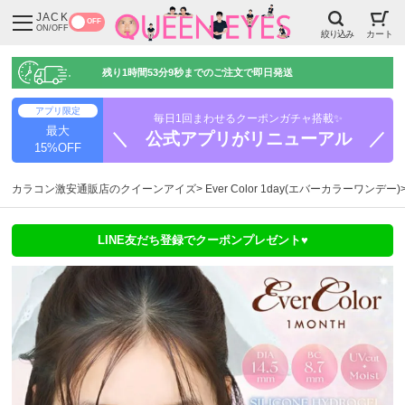
JACK
OFF
ON/OFF
絞り込み
カート
残り
1時間53分8秒
までのご注文で即日発送
アプリ限定
毎日1回まわせるクーポンガチャ搭載✨
最大
＼ 公式アプリがリニューアル ／
15%OFF
カラコン激安通販店のクイーンアイズ
Ever Color 1day(エバーカラーワンデー)
LINE友だち登録でクーポンプレゼント♥