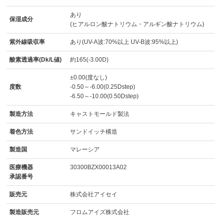
あり
保湿成分
(ヒアルロン酸ナトリウム・アルギン酸ナトリウム)
紫外線吸収率
あり(UV-A波:70%以上 UV-B波:95%以上)
酸素透過率(Dk/L値)
約165(-3.00D)
±0.00(度なし)
度数
-0.50～-6.00(0.25Dstep)
-6.50～-10.00(0.50Dstep)
製造方法
キャストモールド製法
着色方法
サンドイッチ構造
製造国
マレーシア
医療機器
30300BZX00013A02
承認番号
販売元
株式会社アイセイ
製造販売元
フロムアイズ株式会社