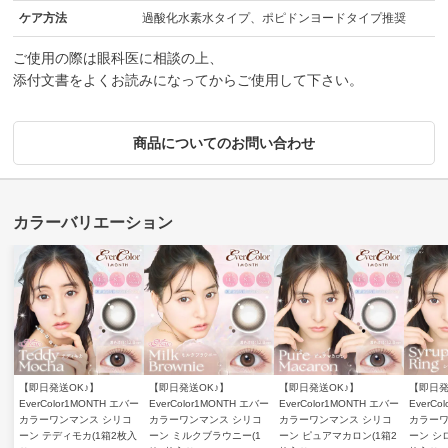
ケア方法
過酸化水素水タイプ、ポピドンヨードタイプ推奨
ご使用の際は眼科医に相談の上、
添付文書をよくお読みになってからご使用して下さい。
商品についてのお問い合わせ
【即日発送OK♪】
【即日発送OK♪】
【即日発送OK♪】
【即日発
EverColor1MONTH エバー
EverColor1MONTH エバー
EverColor1MONTH エバー
EverCo
カラーワンマンス シリコ
カラーワンマンス シリコ
カラーワンマンス シリコ
カラーワ
ーン テディモカ(1箱2枚入
ーン ミルクブラウニー(1
ーン ピュアマカロン(1箱2
ーン シ