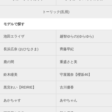
トーリック(乱視)
モデルで探す
池田エライザ
越智ゆらの(ゆらゆら)
長浜広奈 (おひなさま)
齊藤早紀
鹿の間
重盛さと美
鈴木瞳美
守屋麗奈【櫻坂46】
黒宮れい【REIRIE】
古川優香
あかちゃす
あやちゃん