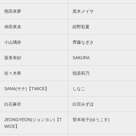
熊田来夢
黒木メイサ
倖田來未
紺野彩夏
小山璃奈
齊藤なぎさ
坂巻有紗
SAKURA
佐々木希
指原莉乃
SANA(サナ)【TWICE】
しなこ
白石麻衣
白宮みずほ
JEONGYEON(ジョンヨン)【T
菅本裕子(ゆうこす)
WICE】