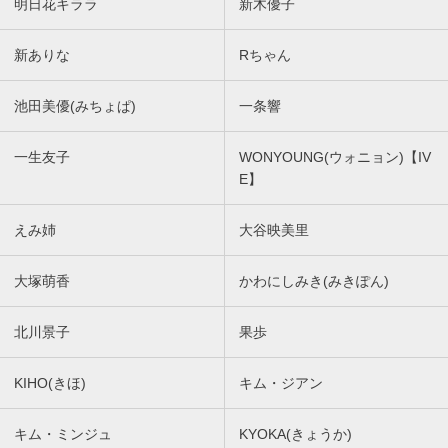
明日花キララ
新木優子
新ありな
Rちゃん
池田美優(みちょぱ)
一条響
一生友子
WONYOUNG(ウォニョン)【IV
E】
えみ姉
大谷映美里
大塚萌香
かわにしみき(みきぽん)
北川景子
果歩
KIHO(きほ)
キム・ジアン
キム・ミンジュ
KYOKA(きょうか)