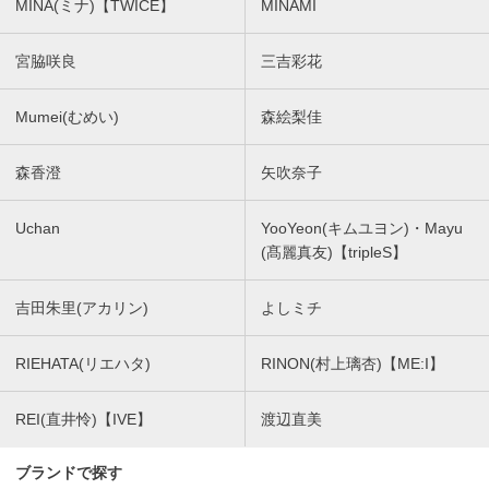
MINA(ミナ)【TWICE】
MINAMI
宮脇咲良
三吉彩花
Mumei(むめい)
森絵梨佳
森香澄
矢吹奈子
Uchan
YooYeon(キムユヨン)・Mayu
(髙麗真友)【tripleS】
吉田朱里(アカリン)
よしミチ
RIEHATA(リエハタ)
RINON(村上璃杏)【ME:I】
REI(直井怜)【IVE】
渡辺直美
ブランドで探す