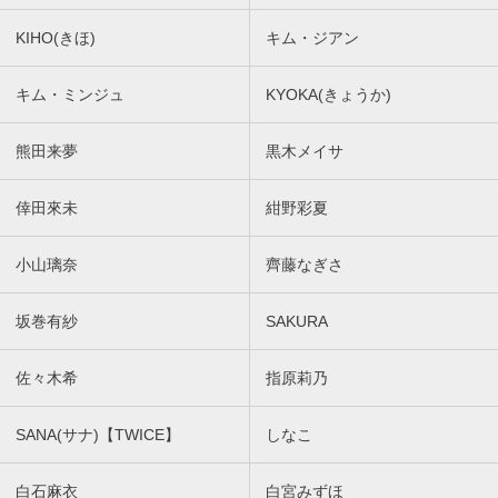
KIHO(きほ)
キム・ジアン
キム・ミンジュ
KYOKA(きょうか)
熊田来夢
黒木メイサ
倖田來未
紺野彩夏
小山璃奈
齊藤なぎさ
坂巻有紗
SAKURA
佐々木希
指原莉乃
SANA(サナ)【TWICE】
しなこ
白石麻衣
白宮みずほ