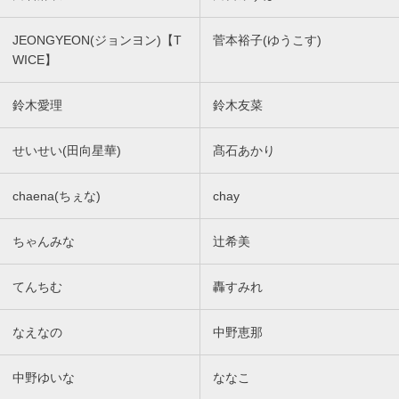
JEONGYEON(ジョンヨン)【T
菅本裕子(ゆうこす)
WICE】
鈴木愛理
鈴木友菜
せいせい(田向星華)
髙石あかり
chaena(ちぇな)
chay
ちゃんみな
辻希美
てんちむ
轟すみれ
なえなの
中野恵那
中野ゆいな
ななこ