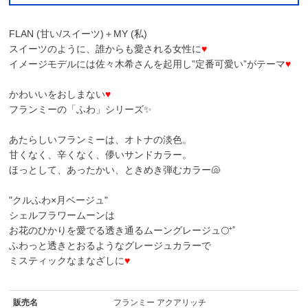
FLAN (甘い/スイーツ)＋MY (私)
スイーツのように、誰からも愛される女性に
♥
イメージモデルには佐々木希さんを起用し”定番可愛い”がテーマ
♥
かわいいをおしまない
♥
フランミーの「ふわ」シリーズ✨
あたらしいフランミーは、オトナの淡色。
甘くなく、辛くなく、儚いサンドカラー。
ほっとして、あったかい、ときめき弾むカラー🐚
"クルふわ×月ベージュ"
シェルフラワームーン
は
お花のひかりを愛でる透き通るムーングレージュ🌕⁺˚
ふわっと透きとおるようなグレージュカラーで
ミスティックなまなざしに
♥
販売名
フランミー アクアリッチ