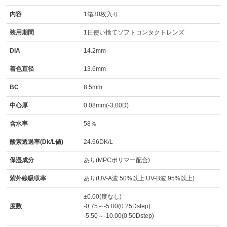
内容
1箱30枚入り
装用期間
1日使い捨てソフトコンタクトレンズ
DIA
14.2mm
着色直径
13.6mm
BC
8.5mm
中心厚
0.08mm(-3.00D)
含水率
58％
酸素透過率(Dk/L値)
24.66DK/L
保湿成分
あり(MPCポリマー配合)
紫外線吸収率
あり(UV-A波:50%以上 UV-B波:95%以上)
±0.00(度なし)
度数
-0.75～-5.00(0.25Dstep)
-5.50～-10.00(0.50Dstep)