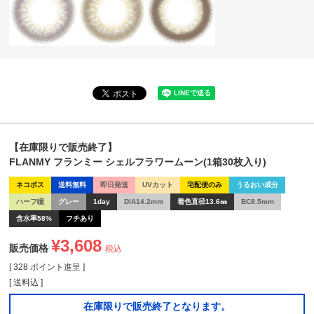
【在庫限りで販売終了】
FLANMY フランミー シェルフラワームーン(1箱30枚入り)
ネコポス
送料無料
即日発送
UVカット
宅配便のみ
うるおい成分
ハーフ瞳
グレー
1day
DIA14.2mm
着色直径13.6㎜
BC8.5mm
含水率58%
フチあり
¥
3,608
販売価格
税込
[
328
ポイント進呈 ]
送料込
在庫限りで販売終了となります。