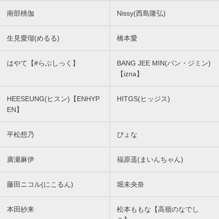
南部桃伽
Nissy(西島隆弘)
生見愛瑠(めるる)
橋本愛
はやて【#らぶしっく】
BANG JEE MIN(バン・ジミン)
【izna】
HEESEUNG(ヒスン)【ENHYP
HITGS(ヒッジス)
EN】
平松想乃
ぴょな
廣瀬麻伊
福原遥(まいんちゃん)
藤田ニコル(にこるん)
堀未央奈
本田紗来
松本ももな【高嶺のなでし