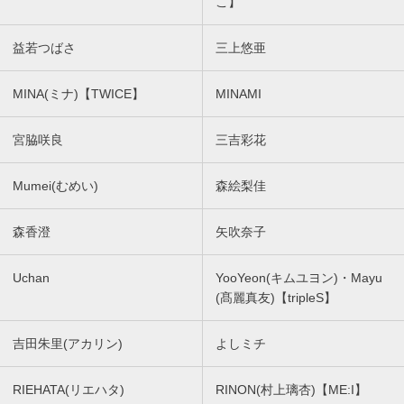
こ】
益若つばさ
三上悠亜
MINA(ミナ)【TWICE】
MINAMI
宮脇咲良
三吉彩花
Mumei(むめい)
森絵梨佳
森香澄
矢吹奈子
Uchan
YooYeon(キムユヨン)・Mayu
(髙麗真友)【tripleS】
吉田朱里(アカリン)
よしミチ
RIEHATA(リエハタ)
RINON(村上璃杏)【ME:I】