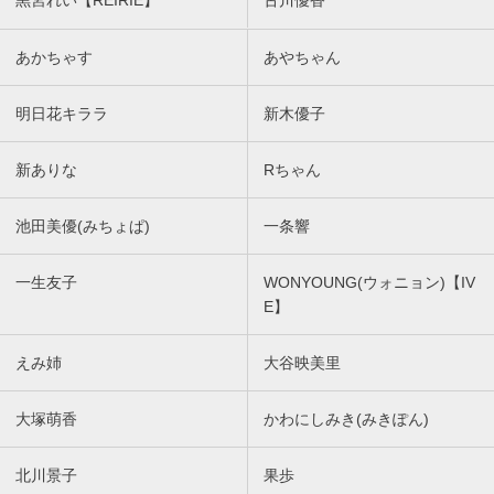
あかちゃす
あやちゃん
明日花キララ
新木優子
新ありな
Rちゃん
池田美優(みちょぱ)
一条響
一生友子
WONYOUNG(ウォニョン)【IV
E】
えみ姉
大谷映美里
大塚萌香
かわにしみき(みきぽん)
北川景子
果歩