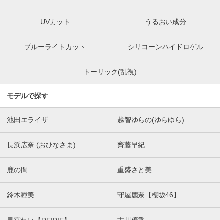
UVカット
うるおい成分
ブルーライトカット
シリコーンハイドロゲル
トーリック(乱視)
モデルで探す
池田エライザ
越智ゆらの(ゆらゆら)
長浜広奈 (おひなさま)
齊藤早紀
鹿の間
重盛さと美
鈴木瞳美
守屋麗奈【櫻坂46】
黒宮れい【REIRIE】
古川優香