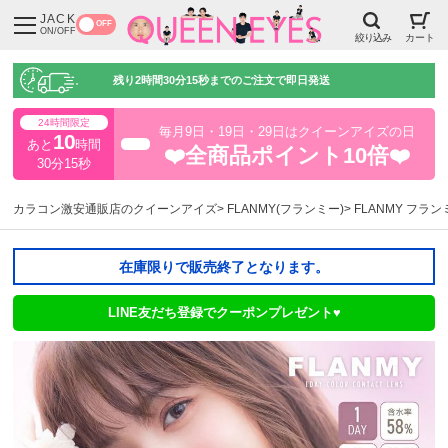
JACK
OFF
ON/OFF
絞り込み
カート
残り
2時間30分14秒
までのご注文で即日発送
24時間限定
毎月9日・19日・29日はクイーンアイズの日
10
あと
時間
超得
❤️全商品ポイント10倍❤️
30分14秒
カラコン激安通販店のクイーンアイズ
FLANMY(フランミー)
FLANMY フラ
在庫限りで販売終了となります。
LINE友だち登録でクーポンプレゼント♥