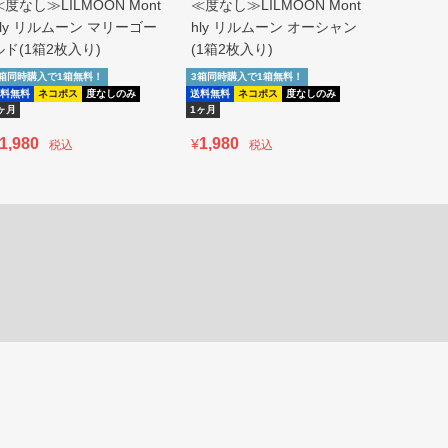
≪度なし≫LILMOON Mont
≪度なし≫LILMOON Mont
≪度なし≫
hly リルムーン マリーゴー
hly リルムーン オーシャン
hly リ
ルド(1箱2枚入り)
(1箱2枚入り)
ージュ(1
3箱同時購入で1箱無料！
3箱同時購入で1箱無料！
3箱同時購入
料無料
ネコポス
度なしのみ
送料無料
ネコポス
度なしのみ
送料無料
即
ヶ月
1ヶ月
度なしのみ
1,980
1,980
1,980
¥
¥
税込
税込