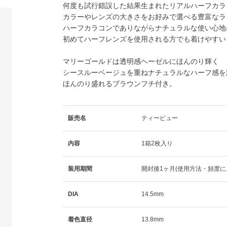
何度も試行錯誤した結果生まれたリアルハーフカラ
カラーやレンズの大きさをお好みで選べる豊富なラ
ハーフカラコンでありながらナチュラルな使い心地
初めてハーフレンズを使用される方でも着けやすい
マリーゴールド
は透明感ヘーゼルにほんのり輝く
シースルーベージュを重ねナチュラルなハーフ感を
ほんのり盛れるブラウンフチ付き。
販売名
ティービュー
内容
1箱2枚入り
装用期間
開封後1ヶ月(使用方法・頻度に
DIA
14.5mm
着色直径
13.8mm