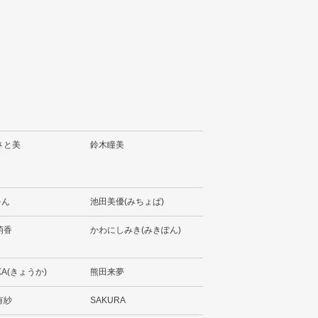
さと美
鈴木瞳美
ゃん
池田美優(みちょぱ)
萌香
かわにしみき(みきぽん)
KA(きょうか)
熊田来夢
有紗
SAKURA