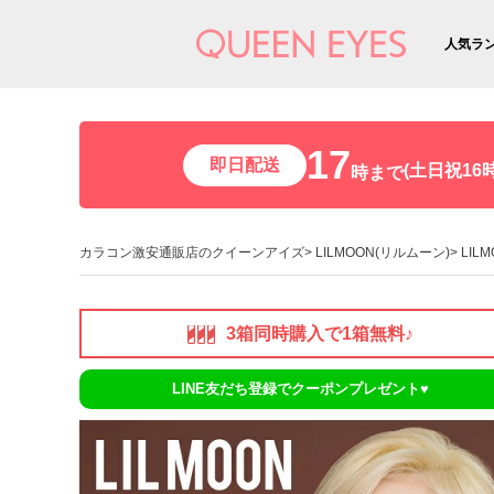
人気ラ
17
即日配送
(土日祝16時
時まで
カラコン激安通販店のクイーンアイズ
LILMOON(リルムーン)
LIL
3箱同時購入で1箱無料♪
LINE友だち登録でクーポンプレゼント♥