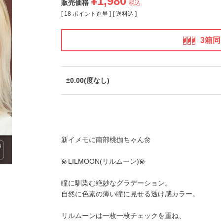
¥
1,980
販売価格
税込
[
18
ポイント進呈 ]
送料込
3箱
±0.00(度なし)
新イメモに南部桃伽ちゃん🌼
💫
LILMOON(リルムーン)
💫
瞳に馴染む絶妙なグラデーション。
自然に色素の薄い瞳に見せる透け感カラー。
リルムーンは一枚一枚チェックを重ね、