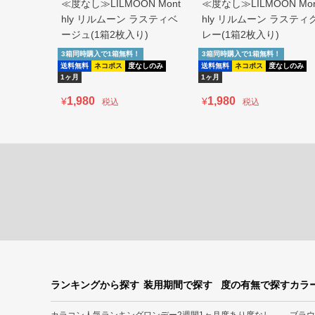
≪度なし≫LILMOON Mont
≪度なし≫LILMOON Mon
hly リルムーン ラスティベ
hly リルムーン ラスティ
ージュ(1箱2枚入り)
レー(1箱2枚入り)
3箱同時購入で1箱無料！
3箱同時購入で1箱無料！
送料無料
ネコポス
度なしのみ
送料無料
ネコポス
度なしのみ
1ヶ月
1ヶ月
1,980
1,980
¥
¥
税込
税込
ランキングから探す
装用期間で探す
度の有無で探す
カラ