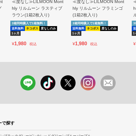
t
≪度なし≫LILMOON Mont
≪度なし≫LILMOON Mont
グ
hly リルムーン ラスティブ
hly リルムーン フラミンゴ
ラウン(1箱2枚入り)
(1箱2枚入り)
3箱同時購入で1箱無料！
3箱同時購入で1箱無料！
送料無料
ネコポス
度なしのみ
送料無料
ネコポス
度なしのみ
送
1ヶ月
1ヶ月
1
1,980
1,980
¥
¥
¥
税込
税込
ーで探す