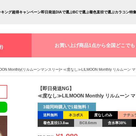
ンキング
超得キャンペーン
即日発送
DIAで選ぶ
BCで選ぶ
着色直径で選ぶ
カラコン特
お買い上げ商品1点から全国どこでも
)
MOON Monthly(リルムーンマンスリー)
≪度なし≫LILMOON Monthly リルムーン
【即日発送NG】
≪度なし≫LILMOON Monthly リルムーン
3箱同時購入で1箱無料！
送料無料
ネコポス
度なしのみ
ナチュ
着色直径13.8㎜
BC8.6mm
含水率38%