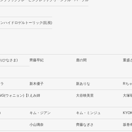
ン
ブラック
グレー
ピンク
レッド
グリーン
ブルー
パープル
ーンハイドロゲル
トーリック(乱視)
(おひなさま)
齊藤早紀
鹿の間
重盛
ララ
新木優子
新ありな
Rち
NG(ウォニョン)【I
えみ姉
大谷映美里
大塚
)
キム・ジアン
キム・ミンジュ
KYO
小山璃奈
齊藤なぎさ
坂巻