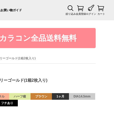
集
お買い物ガイド
絞り込み
会員登録
ログイン
カート
カラコン全品送料無料
 マリーゴールド(1箱2枚入り)
 マリーゴールド(1箱2枚入り)
ラル
ハーフ瞳
ブラウン
1ヶ月
DIA14.5mm
フチあり