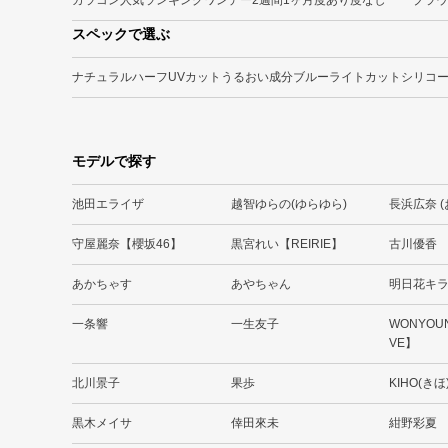
カラコン人気ランキング
ワンデー
2週間
1ヶ月
度あり
度なし
ブラウ
スペックで選ぶ
ナチュラル
ハーフ
UVカット
うるおい成分
ブルーライトカット
シリコ
モデルで探す
池田エライザ
越智ゆらの(ゆらゆら)
長浜広奈 
守屋麗奈【櫻坂46】
黒宮れい【REIRIE】
古川優香
あかちゃす
あやちゃん
明日花キ
一条響
一生友子
WONYOU
VE】
北川景子
果歩
KIHO(きほ
黒木メイサ
倖田來未
紺野彩夏