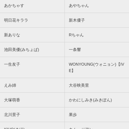
あかちゃす
あやちゃん
明日花キララ
新木優子
新ありな
Rちゃん
池田美優(みちょぱ)
一条響
一生友子
WONYOUNG(ウォニョン)【IV
E】
えみ姉
大谷映美里
大塚萌香
かわにしみき(みきぽん)
北川景子
果歩