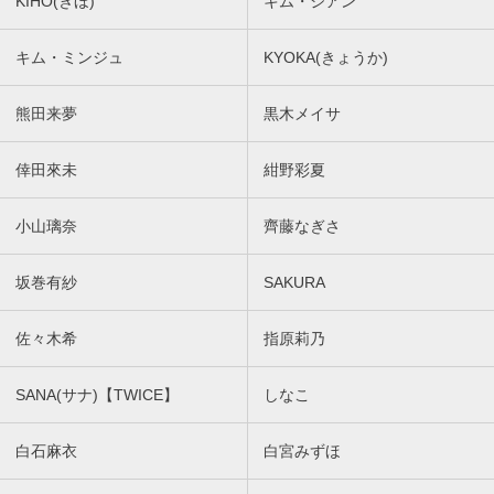
KIHO(きほ)
キム・ジアン
キム・ミンジュ
KYOKA(きょうか)
熊田来夢
黒木メイサ
倖田來未
紺野彩夏
小山璃奈
齊藤なぎさ
坂巻有紗
SAKURA
佐々木希
指原莉乃
SANA(サナ)【TWICE】
しなこ
白石麻衣
白宮みずほ