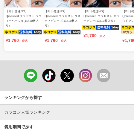
【即日発送NG】
【即日発送NG】
【即日発送NG】
【即日発
Qrsessed クラセスト ラヴ
Qrsessed クラセスト ダス
Qrsessed クラセスト キラ
Qrses
ィーベージュ(1箱10枚入
ティグレープ(1箱10枚入
ーグレー(1箱10枚入り)
ウドグレ
り)
り)
ネコポス
送料無料
1day
ネコポ
ネコポス
送料無料
1day
ネコポス
送料無料
1day
UVカッ
¥
1,760
税込
¥
1,760
¥
1,760
¥
1,76
税込
税込
ランキングから探す
カラコン人気ランキング
装用期間で探す