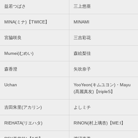
益若つばさ
三上悠亜
MINA(ミナ)【TWICE】
MINAMI
宮脇咲良
三吉彩花
Mumei(むめい)
森絵梨佳
森香澄
矢吹奈子
Uchan
YooYeon(キムユヨン)・Mayu
(髙麗真友)【tripleS】
吉田朱里(アカリン)
よしミチ
RIEHATA(リエハタ)
RINON(村上璃杏)【ME:I】