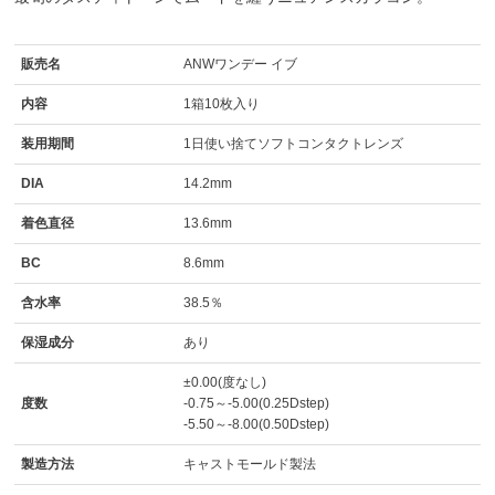
販売名
ANWワンデー イブ
内容
1箱10枚入り
装用期間
1日使い捨てソフトコンタクトレンズ
DIA
14.2mm
着色直径
13.6mm
BC
8.6mm
含水率
38.5％
保湿成分
あり
±0.00(度なし)
度数
-0.75～-5.00(0.25Dstep)
-5.50～-8.00(0.50Dstep)
製造方法
キャストモールド製法