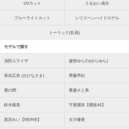
UVカット
うるおい成分
ブルーライトカット
シリコーンハイドロゲル
トーリック(乱視)
モデルで探す
池田エライザ
越智ゆらの(ゆらゆら)
長浜広奈 (おひなさま)
齊藤早紀
鹿の間
重盛さと美
鈴木瞳美
守屋麗奈【櫻坂46】
黒宮れい【REIRIE】
古川優香