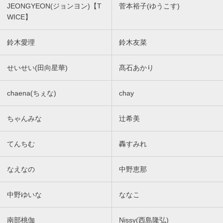
JEONGYEON(ジョンヨン)【T
菅本裕子(ゆうこす)
WICE】
鈴木愛理
鈴木友菜
せいせい(田向星華)
髙石あかり
chaena(ちぇな)
chay
ちゃんみな
辻希美
てんちむ
轟すみれ
なえなの
中野恵那
中野ゆいな
ななこ
南部桃伽
Nissy(西島隆弘)