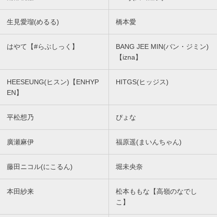
生見愛瑠(めるる)
橋本愛
はやて【#らぶしっく】
BANG JEE MIN(バン・ジミン)
【izna】
HEESEUNG(ヒスン)【ENHYP
HITGS(ヒッジス)
EN】
平松想乃
ぴょな
廣瀬麻伊
福原遥(まいんちゃん)
藤田ニコル(にこるん)
堀未央奈
本田紗来
松本ももな【高嶺のなでし
こ】