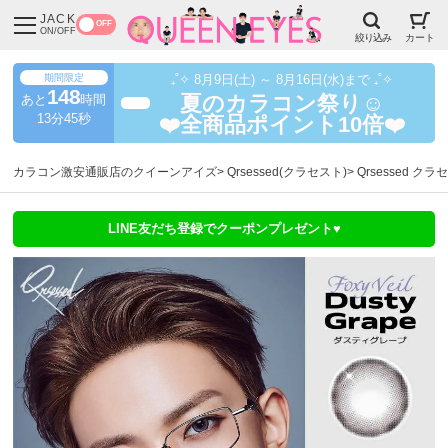
JACK
OFF
ON/OFF
絞り込み
カート
期間限定
₊˚✧ 8月9日(土) ～ 8月16日(水)まで ₊˚✧
148
あと
時間
夏のカラコン祭り☺️
超得
13分45秒
❤️全商品ポイント10倍❤️
カラコン激安通販店のクイーンアイズ
Qrsessed(クラセスト)
Qrsessed ク
LINE友だち登録でクーポンプレゼント♥