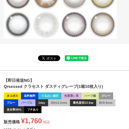
【即日発送NG】
Qrsessed クラセスト ダスティグレープ(1箱10枚入り)
ネコポス
送料無料
うるおい成分
色素薄い系
ハーフ瞳
グレー
ブルー
パープル
1day
DIA14.2mm
着色直径13.6㎜
BC8.6mm
含水率38%
フチあり
¥
1,760
販売価格
税込