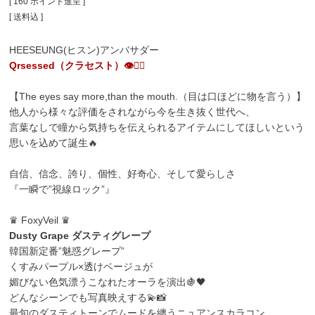
[
160
ポイント進呈 ]
送料込
HEESEUNG(ヒスン)アンバサダー
Qrsessed（クラセスト）👁️❤️‍🔥
【The eyes say more,than the mouth.（目は口ほどに物を言う）】
他人から様々な評価をされながら今を生き抜く世代へ、
言葉なしで瞳から気持ちを伝えられるアイテムにしてほしいという
思いを込めて誕生🔥
自信、信念、誇り、個性、好奇心、そして愛らしさ
『一瞬で”視線ロック”』
♛ FoxyVeil ♛
Dusty Grape ダスティグレープ
韓国新定番”魅惑グレープ”
くすみパープル×透けベージュが
媚びない色気漂うこなれたオーラを演出🍇🖤
どんなシーンでも写真映えする💫📸
最旬のダスティトーンでムードを纏うニュアンスカラコン。