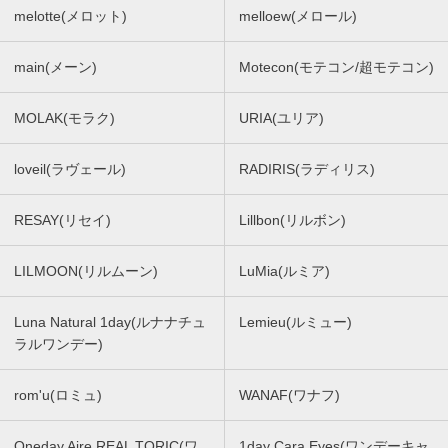
melotte(メロット)
melloew(メロール)
main(メーン)
Motecon(モテコン/超モテコン)
MOLAK(モラク)
URIA(ユリア)
loveil(ラヴェール)
RADIRIS(ラディリス)
RESAY(リセイ)
Lillbon(リルボン)
LILMOON(リルムーン)
LuMia(ルミア)
Luna Natural 1day(ルナナチュ
Lemieu(ルミュー)
ラルワンデー)
rom'u(ロミュ)
WANAF(ワナフ)
Oneday Aire REAL TORIC(ワ
1day Cara Eyes(ワンデーキャ