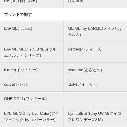
REI(直井怜)【IVE】
渡辺直美
ブランドで探す
LARME(ラルム)
MEiME! by LARME(メイメ! by
ラルム)
LARME MELTY SERIES(ラル
Betties(ベティーズ)
ムメルティシリーズ)
it mee(イットミー)
azatome(あざとめ)
cicica(シシカ)
idoly(アイドリー)
ONE DOLL(ワンドール)
EYE GENIC by EverColor(アイ
Eye coffret 1day UV M(アイコ
ジェニック by エバーカラー)
フレワンデーUV M)