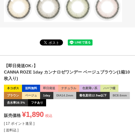
【即日発送OK♪】
CANNA ROZE 1day カンナロゼワンデー ベージュブラウン(1箱10
枚入り)
ネコポス
送料無料
即日発送
ナチュラル
色素薄い系
ハーフ瞳
ブラウン
ベージュ
1day
DIA14.2mm
着色直径12.9㎜以下
BC8.6mm
含水率38.5%
フチあり
¥
1,890
販売価格
税込
[
17
ポイント進呈 ]
送料込