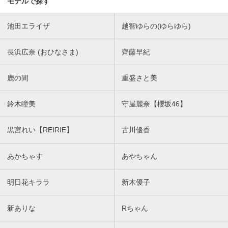
モデルで探す
池田エライザ
越智ゆらの(ゆらゆら)
長浜広奈 (おひなさま)
齊藤早紀
鹿の間
重盛さと美
鈴木瞳美
守屋麗奈【櫻坂46】
黒宮れい【REIRIE】
古川優香
あかちゃす
あやちゃん
明日花キララ
新木優子
新ありな
Rちゃん