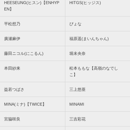
HEESEUNG(ヒスン)【ENHYP
HITGS(ヒッジス)
EN】
平松想乃
ぴょな
廣瀬麻伊
福原遥(まいんちゃん)
藤田ニコル(にこるん)
堀未央奈
本田紗来
松本ももな【高嶺のなでし
こ】
益若つばさ
三上悠亜
MINA(ミナ)【TWICE】
MINAMI
宮脇咲良
三吉彩花