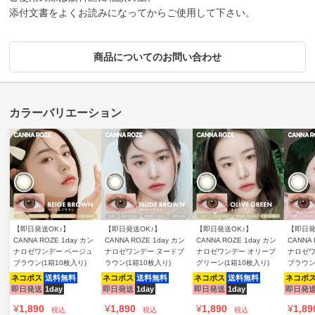
添付文書をよくお読みになってからご使用して下さい。
商品についてのお問い合わせ
【即日発送OK♪】
【即日発送OK♪】
【即日発送OK♪】
【即日発
CANNA ROZE 1day カン
CANNA ROZE 1day カン
CANNA ROZE 1day カン
CANNA 
ナロゼワンデー ベージュ
ナロゼワンデー ヌードブ
ナロゼワンデー オリーブ
ナロゼワ
ブラウン(1箱10枚入り)
ラウン(1箱10枚入り)
グリーン(1箱10枚入り)
ブラウン
ネコポス
送料無料
ネコポス
送料無料
ネコポス
送料無料
ネコポ
即日発送
1day
即日発送
1day
即日発送
1day
即日発
¥
1,890
¥
1,890
¥
1,890
¥
1,89
税込
税込
税込