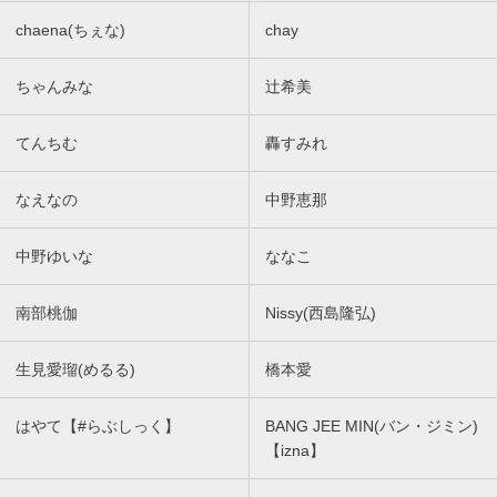
chaena(ちぇな)
chay
ちゃんみな
辻希美
てんちむ
轟すみれ
なえなの
中野恵那
中野ゆいな
ななこ
南部桃伽
Nissy(西島隆弘)
生見愛瑠(めるる)
橋本愛
はやて【#らぶしっく】
BANG JEE MIN(バン・ジミン)
【izna】