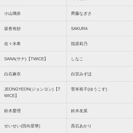
小山璃奈
齊藤なぎさ
坂巻有紗
SAKURA
佐々木希
指原莉乃
SANA(サナ)【TWICE】
しなこ
白石麻衣
白宮みずほ
JEONGYEON(ジョンヨン)【T
菅本裕子(ゆうこす)
WICE】
鈴木愛理
鈴木友菜
せいせい(田向星華)
髙石あかり