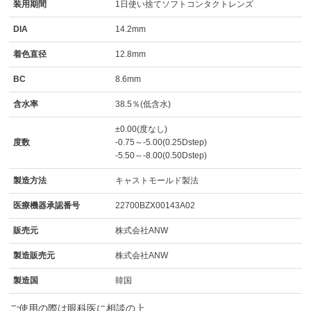
装用期間
1日使い捨てソフトコンタクトレンズ
DIA
14.2mm
着色直径
12.8mm
BC
8.6mm
含水率
38.5％(低含水)
±0.00(度なし)
度数
-0.75～-5.00(0.25Dstep)
-5.50～-8.00(0.50Dstep)
製造方法
キャストモールド製法
医療機器承認番号
22700BZX00143A02
販売元
株式会社ANW
製造販売元
株式会社ANW
製造国
韓国
ご使用の際は眼科医に相談の上、