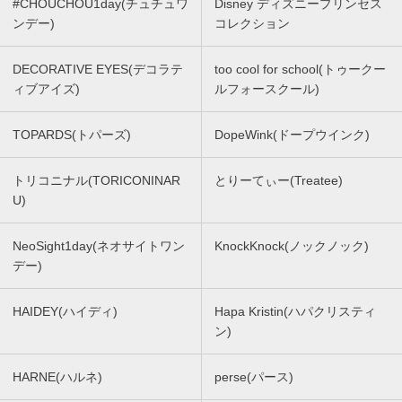
#CHOUCHOU1day(チュチュワ
Disney ディズニープリンセス
ンデー)
コレクション
DECORATIVE EYES(デコラテ
too cool for school(トゥークー
ィブアイズ)
ルフォースクール)
TOPARDS(トパーズ)
DopeWink(ドープウインク)
トリコニナル(TORICONINAR
とりーてぃー(Treatee)
U)
NeoSight1day(ネオサイトワン
KnockKnock(ノックノック)
デー)
HAIDEY(ハイディ)
Hapa Kristin(ハパクリスティ
ン)
HARNE(ハルネ)
perse(パース)