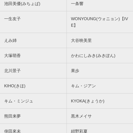
池田美優(みちょぱ)
一条響
一生友子
WONYOUNG(ウォニョン)【IV
E】
えみ姉
大谷映美里
大塚萌香
かわにしみき(みきぽん)
北川景子
果歩
KIHO(きほ)
キム・ジアン
キム・ミンジュ
KYOKA(きょうか)
熊田来夢
黒木メイサ
倖田來未
紺野彩夏