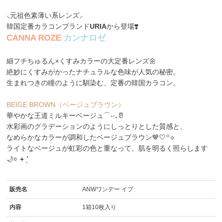
⸜元祖色素薄い系レンズ⸝
韓国定番カラコンブランド
URIA
から登場❣️
C
A
N
N
A
R
O
Z
E
カ
ン
ナ
ロ
ゼ
細フチちゅるん×くすみカラーの大定番レンズ🌼
絶妙にくすみがかったナチュラルな色味が人気の秘密。
生まれつきの瞳のように馴染む、定番の韓国カラコン。
BEIGE BROWN（ベージュブラウン）
華やかな王道ミルキーベージュ‎⌒-‧₊🥛
水彩画のグラデーションのようにしっとりとした質感と、
なめらかなカラーが調和したベージュブラウン🤎🤍꙳⟡
ライトなベージュが虹彩の色と重なって、肌を明るく照らします
🌙⸰ 𖥔 ͙ࣳ
販売名
ANWワンデー イブ
内容
1箱10枚入り