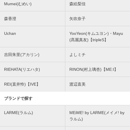
Mumei(むめい)
森絵梨佳
森香澄
矢吹奈子
Uchan
YooYeon(キムユヨン)・Mayu
(髙麗真友)【tripleS】
吉田朱里(アカリン)
よしミチ
RIEHATA(リエハタ)
RINON(村上璃杏)【ME:I】
REI(直井怜)【IVE】
渡辺直美
ブランドで探す
LARME(ラルム)
MEiME! by LARME(メイメ! by
ラルム)