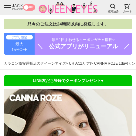
JACK
OFF
ON/OFF
絞り込み
カート
只今のご注文は24時間以内に発送します。
アプリ限定
毎日1回まわせるクーポンガチャ搭載✨
最大
＼ 公式アプリがリニューアル ／
15%OFF
カラコン激安通販店のクイーンアイズ
URIA(ユリア)
CANNA ROZE 1day(
LINE友だち登録でクーポンプレゼント♥