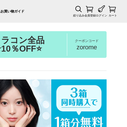
集
お買い物ガイド
絞り込み
会員登録
ログイン
カート
カラコン全品
クーポンコード
zorome
⭐10％OFF⭐