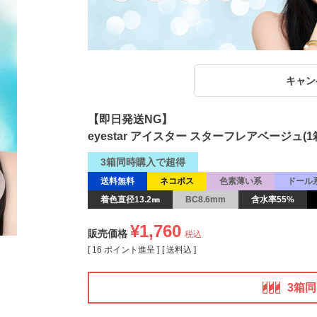
キャン
【即日発送NG】
eyestar アイスター スターフレアベージュ(1
3箱同時購入で超得
送料無料
ネコポス
色素薄い系
ドール
着色直径13.2㎜
BC8.6mm
含水率55%
¥
1,760
販売価格
税込
[
16
ポイント進呈 ]
送料込
3箱