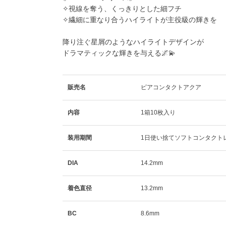
✧視線を奪う、くっきりとした細フチ
✧繊細に重なり合うハイライトが主役級の輝きを
降り注ぐ星屑のようなハイライトデザインが
ドラマティックな輝きを与える🌌💫
販売名
ピアコンタクトアクア
内容
1箱10枚入り
装用期間
1日使い捨てソフトコンタクト
DIA
14.2mm
着色直径
13.2mm
BC
8.6mm