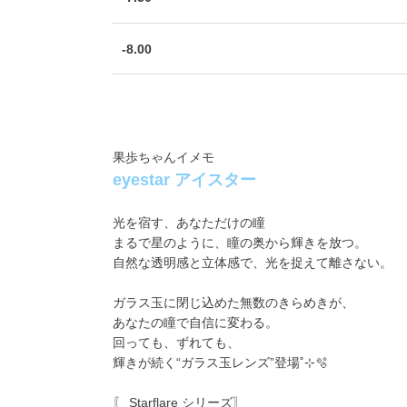
-8.00
果歩ちゃんイメモ
eyestar アイスター
光を宿す、あなただけの瞳
まるで星のように、瞳の奥から輝きを放つ。
自然な透明感と立体感で、光を捉えて離さない。
ガラス玉に閉じ込めた無数のきらめきが、
あなたの瞳で自信に変わる。
回っても、ずれても、
輝きが続く“ガラス玉レンズ”登場˚⊹🫧
〖 Starflare シリーズ〗