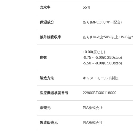
含水率
55％
保湿成分
あり(MPCポリマー配合)
紫外線吸収率
あり(UV-A波:50%以上 UV-B波
±0.00(度なし)
度数
-0.75～-5.00(0.25Dstep)
-5.50～-8.00(0.50Dstep)
製造方法
キャストモールド製法
医療機器承認番号
22900BZX00118000
販売元
PIA株式会社
製造販売元
PIA株式会社