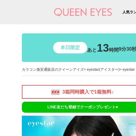
人気ラ
13
本日限定
9分29
あと
時間
カラコン激安通販店のクイーンアイズ
eyestar(アイスター)
eyes
3箱同時購入で1箱無料♪
LINE友だち登録でクーポンプレゼント♥