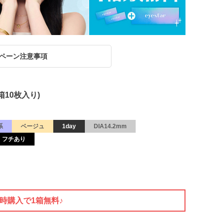
ペーン注意事項
箱10枚入り)
系
ベージュ
1day
DIA14.2mm
フチあり
同時購入で1箱無料♪