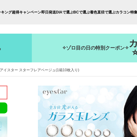
ンキング
超得キャンペーン
即日発送
DIAで選ぶ
BCで選ぶ
着色直径で選ぶ
カラコン特
✧ゾロ目の日の特別クーポン✧
秒
tar アイスター スターフレアベージュ(1箱10枚入り)