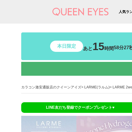
人気ラ
15
本日限定
58分26
あと
時間
カラコン激安通販店のクイーンアイズ
LARME(ラルム)
LARME 2w
LINE友だち登録でクーポンプレゼント♥