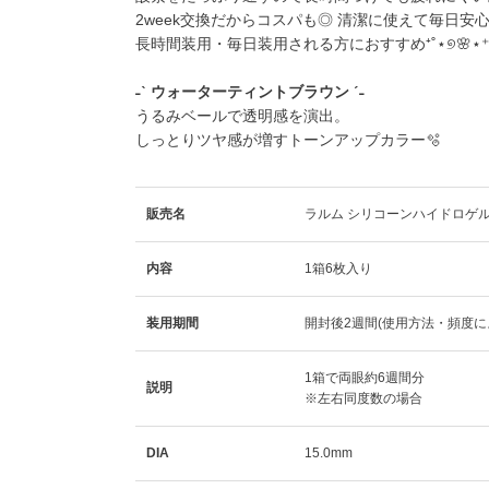
2week交換だからコスパも◎ 清潔に使えて毎日安
長時間装用・毎日装用される方におすすめ⁺˚⋆୭🌸⋆⁺
˗ˋ ウォーターティントブラウン ˊ˗
うるみベールで透明感を演出。
しっとりツヤ感が増すトーンアップカラー🫧
販売名
ラルム シリコーンハイドロゲルUV
内容
1箱6枚入り
装用期間
開封後2週間(使用方法・頻度に
1箱で両眼約6週間分
説明
※左右同度数の場合
DIA
15.0mm