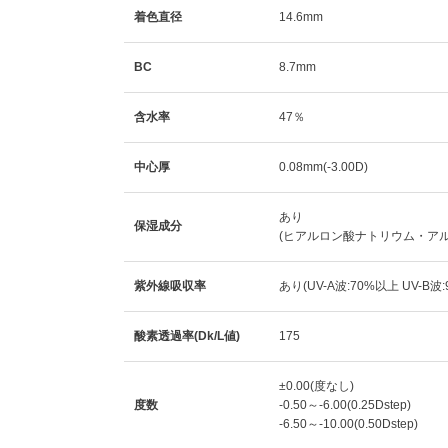
着色直径
14.6mm
BC
8.7mm
含水率
47％
中心厚
0.08mm(-3.00D)
あり
保湿成分
(ヒアルロン酸ナトリウム・ア
紫外線吸収率
あり(UV-A波:70%以上 UV-B波
酸素透過率(Dk/L値)
175
±0.00(度なし)
度数
-0.50～-6.00(0.25Dstep)
-6.50～-10.00(0.50Dstep)