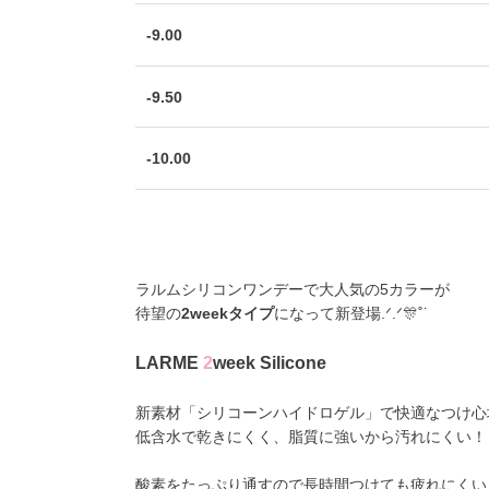
-9.00
-9.50
-10.00
ラルムシリコンワンデーで大人気の5カラーが
待望の
2weekタイプ
になって新登場.ᐟ.ᐟ🎊˚˙
LARME
2
week Silicone
新素材「シリコーンハイドロゲル」で快適なつけ心
低含水で乾きにくく、脂質に強いから汚れにくい！
酸素をたっぷり通すので長時間つけても疲れにくい