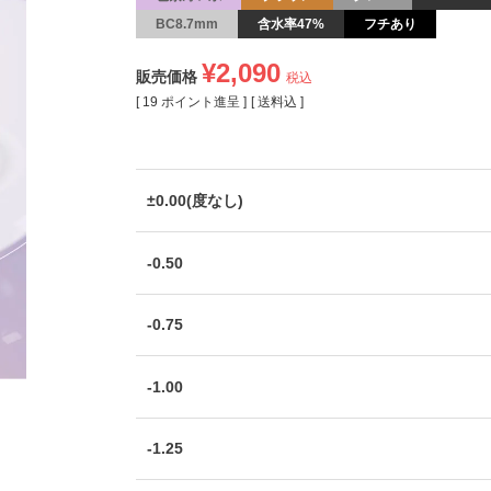
BC8.7mm
含水率47%
フチあり
¥
2,090
販売価格
税込
[
19
ポイント進呈 ]
送料込
±0.00(度なし)
-0.50
-0.75
-1.00
-1.25