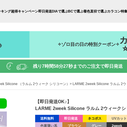
ンキング
超得キャンペーン
即日発送
DIAで選ぶ
BCで選ぶ
着色直径で選ぶ
カラコン特
✧ゾロ目の日の特別クーポン✧
秒
残り
7時間58分26秒
までのご注文で即日発送
eek Silicone （ラルム 2ウィーク シリコーン）
LARME 2week Silicone 
【即日発送OK♪】
LARME 2week Silicone ラルム 2
送料無料
即日発送
ネコポス
UVカット
色素薄い系
ブラウン
グレー
2week