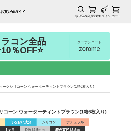
集
お買い物ガイド
絞り込み
会員登録
ログイン
カート
カラコン全品
クーポンコード
zorome
⭐10％OFF⭐
ラルム 2ウィークシリコーン ウォーターティントブラウン(1箱6枚入り)
ウィークシリコーン ウォーターティントブラウン(1箱6枚入り)
うるおい成分
シリコン
ナチュラル
1ヶ月
DIA14.5mm
着色直径13.8㎜