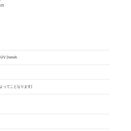
心ᰔ
 2week
よってことなります)