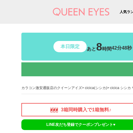
人気ラ
8
本日限定
42分47秒
あと
時間
カラコン激安通販店のクイーンアイズ
cicica(シシカ)
cicica シ
3箱同時購入で1箱無料♪
LINE友だち登録でクーポンプレゼント♥