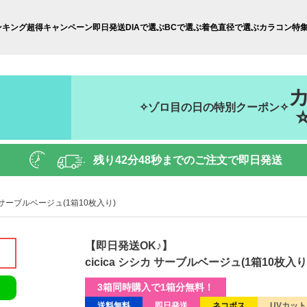
ンキング
超得キャンペーン
即日発送
DIAで選ぶ
BCで選ぶ
着色直径で選ぶ
カラコン特
✧ゾロ目の日の特別クーポン✧
残り
42分47秒
までのご注文で即日発送
シカ サーブルベージュ(1箱10枚入り)
【即日発送OK♪】
cicica シシカ サーブルベージュ(1箱10枚入り
3箱同時購入で1箱分無料！
送料無料
即日発送
ネコポス
UVカット