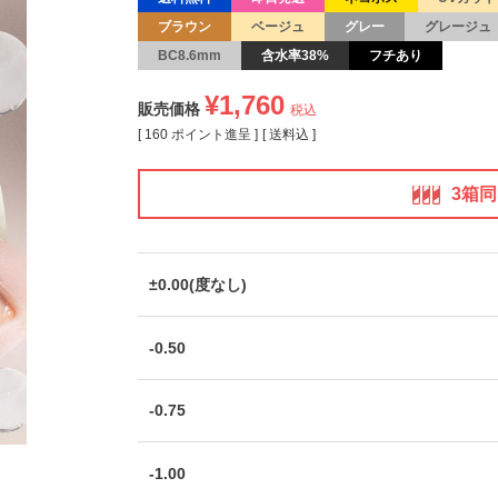
ブラウン
ベージュ
グレー
グレージュ
BC8.6mm
含水率38%
フチあり
¥
1,760
販売価格
税込
[
160
ポイント進呈 ]
送料込
3箱
±0.00(度なし)
-0.50
-0.75
-1.00