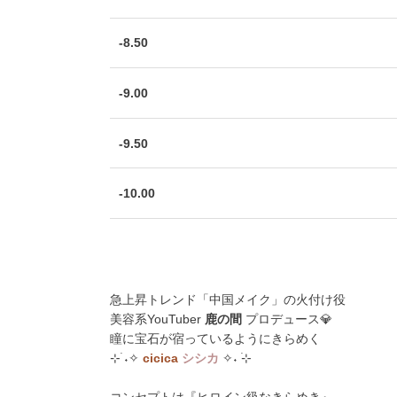
-8.50
-9.00
-9.50
-10.00
急上昇トレンド「中国メイク」の火付け役
美容系YouTuber
鹿の間
プロデュース💎
瞳に宝石が宿っているようにきらめく
⊹࣪ ˖✧
cicica
シシカ
✧˖ ࣪⊹
コンセプトは『ヒロイン級なきらめき』