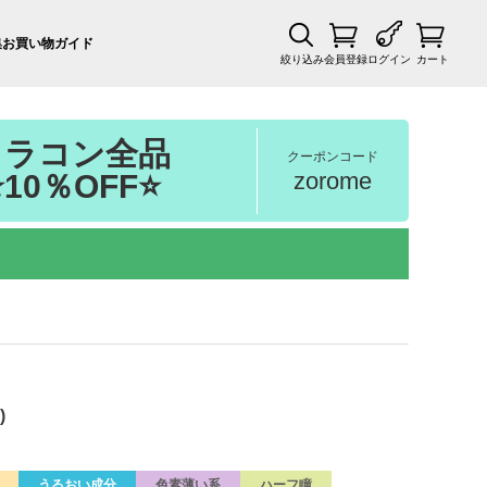
集
お買い物ガイド
絞り込み
会員登録
ログイン
カート
カラコン全品
クーポンコード
zorome
⭐10％OFF⭐
)
うるおい成分
色素薄い系
ハーフ瞳