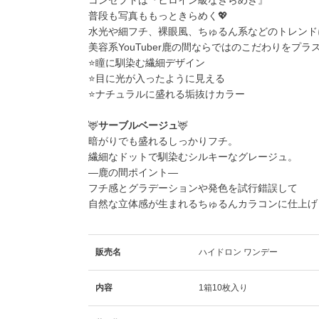
普段も写真ももっときらめく💖
水光や細フチ、裸眼風、ちゅるん系などのトレンド
美容系YouTuber鹿の間ならではのこだわりをプラス
⭐瞳に馴染む繊細デザイン
⭐目に光が入ったように見える
⭐ナチュラルに盛れる垢抜けカラー
🦌
サーブルベージュ
🦌
暗がりでも盛れるしっかりフチ。
繊細なドットで馴染むシルキーなグレージュ。
―鹿の間ポイント―
フチ感とグラデーションや発色を試行錯誤して
自然な立体感が生まれるちゅるんカラコンに仕上げ
販売名
ハイドロン ワンデー
内容
1箱10枚入り