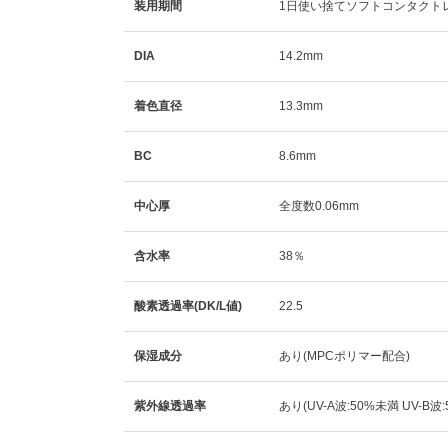
装用期間
1日使い捨てソフトコンタクト
DIA
14.2mm
着色直径
13.3mm
BC
8.6mm
中心厚
全度数0.06mm
含水率
38％
酸素透過率(DK/L値)
22.5
保湿成分
あり(MPCポリマー配合)
紫外線透過率
あり(UV-A波:50%未満 UV-B波