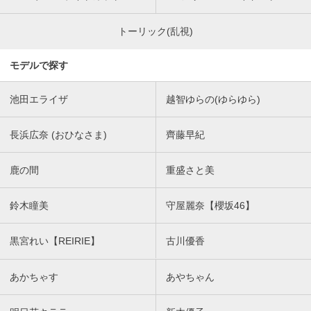
トーリック(乱視)
モデルで探す
池田エライザ
越智ゆらの(ゆらゆら)
長浜広奈 (おひなさま)
齊藤早紀
鹿の間
重盛さと美
鈴木瞳美
守屋麗奈【櫻坂46】
黒宮れい【REIRIE】
古川優香
あかちゃす
あやちゃん