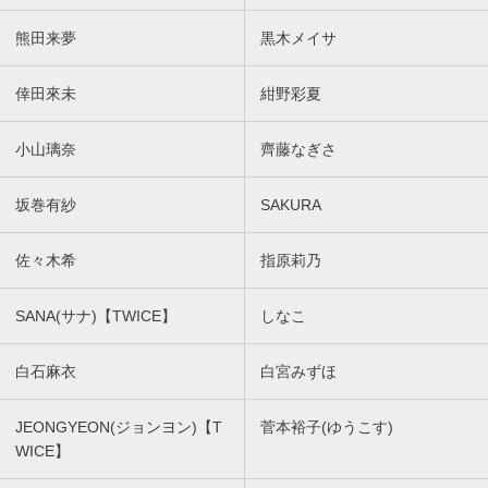
熊田来夢
黒木メイサ
倖田來未
紺野彩夏
小山璃奈
齊藤なぎさ
坂巻有紗
SAKURA
佐々木希
指原莉乃
SANA(サナ)【TWICE】
しなこ
白石麻衣
白宮みずほ
JEONGYEON(ジョンヨン)【T
菅本裕子(ゆうこす)
WICE】