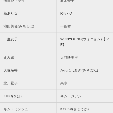
明日花キララ
新木優子
新ありな
Rちゃん
池田美優(みちょぱ)
一条響
一生友子
WONYOUNG(ウォニョン)【IV
E】
えみ姉
大谷映美里
大塚萌香
かわにしみき(みきぽん)
北川景子
果歩
KIHO(きほ)
キム・ジアン
キム・ミンジュ
KYOKA(きょうか)