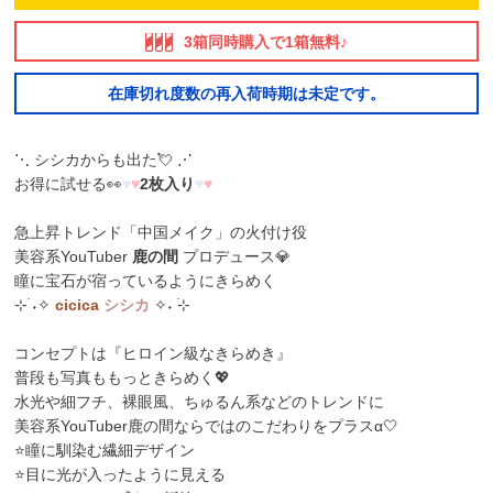
3箱同時購入で1箱無料♪
在庫切れ度数の再入荷時期は未定です。
⋱ シシカからも出た💘 ⋰
お得に試せる👀
♥
♥
2枚入り
♥
♥
急上昇トレンド「中国メイク」の火付け役
美容系YouTuber
鹿の間
プロデュース💎
瞳に宝石が宿っているようにきらめく
⊹࣪ ˖✧
cicica
シシカ
✧˖ ࣪⊹
コンセプトは『ヒロイン級なきらめき』
普段も写真ももっときらめく💖
水光や細フチ、裸眼風、ちゅるん系などのトレンドに
美容系YouTuber鹿の間ならではのこだわりをプラスα🤍
⭐瞳に馴染む繊細デザイン
⭐目に光が入ったように見える