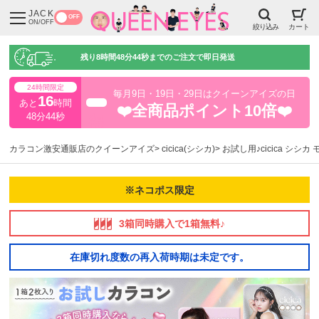
JACK
OFF
ON/OFF
絞り込み
カート
残り
8時間48分43秒
までのご注文で即日発送
24時間限定
毎月9日・19日・29日はクイーンアイズの日
16
あと
時間
超得
❤️全商品ポイント10倍❤️
48分43秒
カラコン激安通販店のクイーンアイズ
cicica(シシカ)
お試し用♪cicica シシカ
※ネコポス限定
3箱同時購入で1箱無料♪
在庫切れ度数の再入荷時期は未定です。