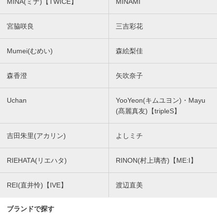
MINA(ミナ)【TWICE】
MINAMI
宮脇咲良
三吉彩花
Mumei(むめい)
森絵梨佳
森香澄
矢吹奈子
Uchan
YooYeon(キムユヨン)・Mayu
(髙麗真友)【tripleS】
吉田朱里(アカリン)
よしミチ
RIEHATA(リエハタ)
RINON(村上璃杏)【ME:I】
REI(直井怜)【IVE】
渡辺直美
ブランドで探す