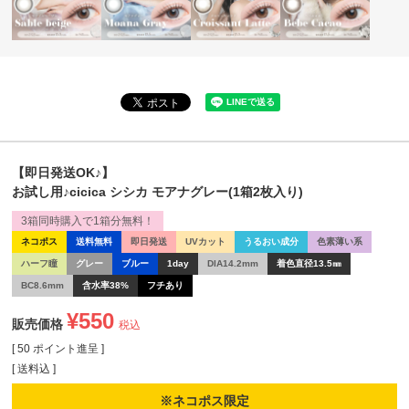
【即日発送OK♪】
お試し用♪cicica シシカ モアナグレー(1箱2枚入り)
3箱同時購入で1箱分無料！
ネコポス
送料無料
即日発送
UVカット
うるおい成分
色素薄い系
ハーフ瞳
グレー
ブルー
1day
DIA14.2mm
着色直径13.5㎜
BC8.6mm
含水率38%
フチあり
¥
550
販売価格
税込
[
50
ポイント進呈 ]
送料込
※ネコポス限定