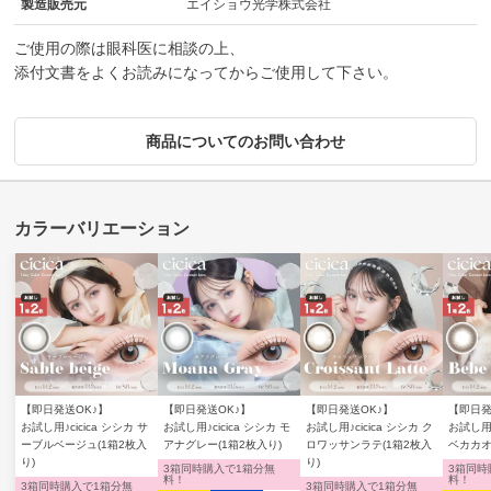
製造販売元
エイショウ光学株式会社
ご使用の際は眼科医に相談の上、
添付文書をよくお読みになってからご使用して下さい。
商品についてのお問い合わせ
【即日発送OK♪】
【即日発送OK♪】
【即日発送OK♪】
【即日発
お試し用♪cicica シシカ サ
お試し用♪cicica シシカ モ
お試し用♪cicica シシカ ク
お試し用♪
ーブルベージュ(1箱2枚入
アナグレー(1箱2枚入り)
ロワッサンラテ(1箱2枚入
ベカカオ
り)
り)
3箱同時購入で1箱分無
3箱同時
料！
料！
3箱同時購入で1箱分無
3箱同時購入で1箱分無