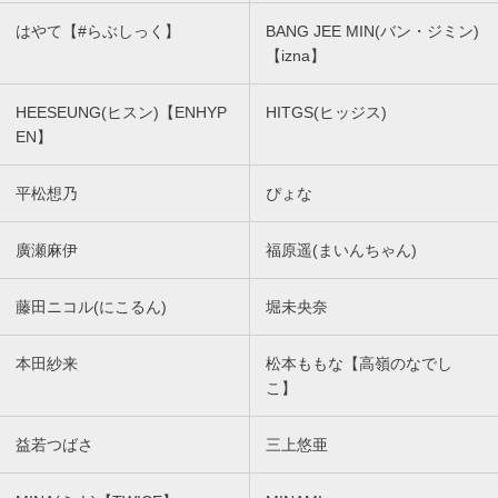
はやて【#らぶしっく】
BANG JEE MIN(バン・ジミン)
【izna】
HEESEUNG(ヒスン)【ENHYP
HITGS(ヒッジス)
EN】
平松想乃
ぴょな
廣瀬麻伊
福原遥(まいんちゃん)
藤田ニコル(にこるん)
堀未央奈
本田紗来
松本ももな【高嶺のなでし
こ】
益若つばさ
三上悠亜