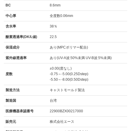
BC
8.6mm
中心厚
全度数0.06mm
含水率
38％
酸素透過率(DK/L値)
22.5
保湿成分
あり(MPCポリマー配合)
紫外線透過率
あり(UV-A波:50%未満 UV-B波:5%未満)
±0.00(度なし)
度数
-0.75～-5.00(0.25Dstep)
-5.50～-8.00(0.50Dstep)
製造方法
キャストモールド製法
製造国
台湾
医療機器承認番号
22900BZX00217000
販売元
株式会社エース