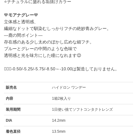
⭐ナチュラルに盛れる垢抜けカラー
💙
モアナグレー
💙
立体感と透明感、
繊細なドットで馴染むしっかりフチの絶妙青みグレー。
―鹿の間ポイント―
存在感のある少し太めのぼかし広めな細フチ。
ブルーとグレーの中間のような色味で
透明感と光を味方にした瞳になれます😌
🙇🏼‍♀️-0.50/-5.25/-5.75/-8.50～-10.00は製造しておりません。
販売名
ハイドロン ワンデー
内容
1箱2枚入り
装用期間
1日使い捨てソフトコンタクトレンズ
DIA
14.2mm
着色直径
13.5mm