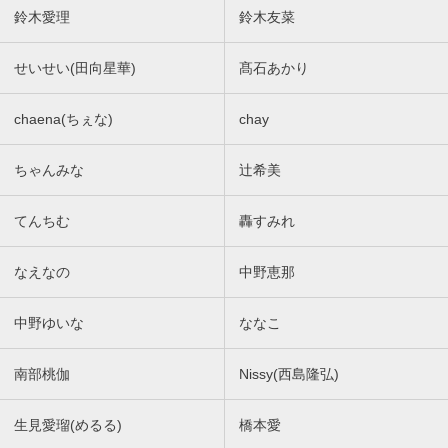
鈴木愛理
鈴木友菜
せいせい(田向星華)
髙石あかり
chaena(ちぇな)
chay
ちゃんみな
辻希美
てんちむ
轟すみれ
なえなの
中野恵那
中野ゆいな
ななこ
南部桃伽
Nissy(西島隆弘)
生見愛瑠(めるる)
橋本愛