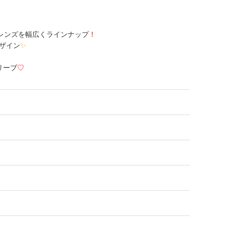
れるレンズを幅広くラインナップ
！
ザイン
✨
リーブ
♡