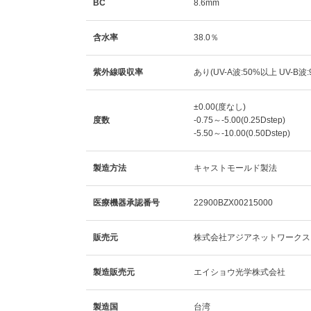
BC
8.6mm
含水率
38.0％
紫外線吸収率
あり(UV-A波:50%以上 UV-B波
±0.00(度なし)
度数
-0.75～-5.00(0.25Dstep)
-5.50～-10.00(0.50Dstep)
製造方法
キャストモールド製法
医療機器承認番号
22900BZX00215000
販売元
株式会社アジアネットワークス
製造販売元
エイショウ光学株式会社
製造国
台湾