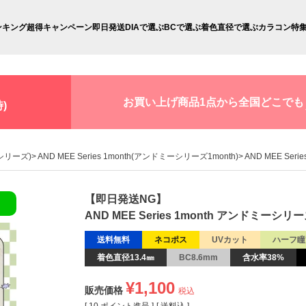
ンキング
超得キャンペーン
即日発送
DIAで選ぶ
BCで選ぶ
着色直径で選ぶ
カラコン特
お買い上げ商品1点から全国どこでも
)
ーシリーズ)
AND MEE Series 1month(アンドミーシリーズ1month)
AND MEE Ser
【即日発送NG】
AND MEE Series 1month アンドミーシリー
送料無料
ネコポス
UVカット
ハーフ瞳
着色直径13.4㎜
BC8.6mm
含水率38%
¥
1,100
販売価格
税込