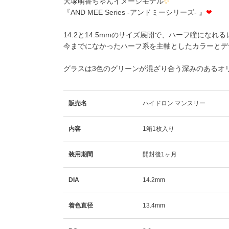
大塚萌香ちゃんイメージモデル
✨
『AND MEE Series -アンドミーシリーズ- 』
❤
14.2と14.5mmのサイズ展開で、ハーフ瞳にな
今までになかったハーフ系を主軸としたカラーとデ
グラスは3色のグリーンが混ざり合う深みのあるオ
販売名
ハイドロン マンスリー
内容
1箱1枚入り
装用期間
開封後1ヶ月
DIA
14.2mm
着色直径
13.4mm