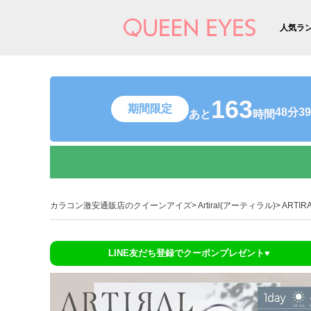
人気ラ
163
期間限定
48分3
あと
時間
カラコン激安通販店のクイーンアイズ
Artiral(アーティラル)
ARTI
LINE友だち登録でクーポンプレゼント♥