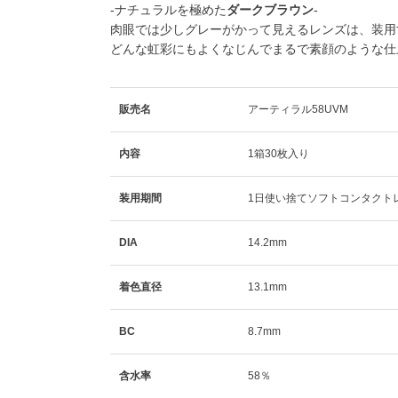
-ナチュラルを極めた
ダークブラウン
-
肉眼では少しグレーがかって見えるレンズは、装用
どんな虹彩にもよくなじんでまるで素顔のような仕
販売名
アーティラル58UVM
内容
1箱30枚入り
装用期間
1日使い捨てソフトコンタクト
DIA
14.2mm
着色直径
13.1mm
BC
8.7mm
含水率
58％