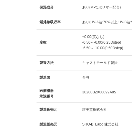
保湿成分
あり(MPCポリマー配合)
紫外線吸収率
あり(UV-A波:70%以上 UV-B波
±0.00(度なし)
度数
-0.50～-6.00(0.25Dstep)
-6.50～-10.00(0.50Dstep)
製造方法
キャストモールド製法
製造国
台湾
医療機器
30200BZX00099A05
承認番号
製造販売元
粧美堂株式会社
製造販売元
SHO-BI Labo 株式会社