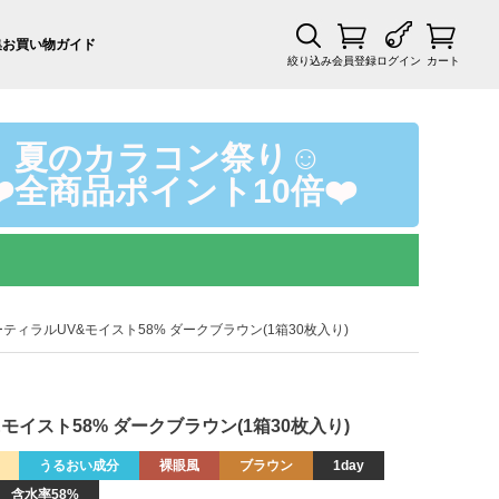
集
お買い物ガイド
絞り込み
会員登録
ログイン
カート
夏のカラコン祭り☺️
❤️全商品ポイント10倍❤️
8％ アーティラルUV&モイスト58% ダークブラウン(1箱30枚入り)
UV&モイスト58% ダークブラウン(1箱30枚入り)
うるおい成分
裸眼風
ブラウン
1day
含水率58%