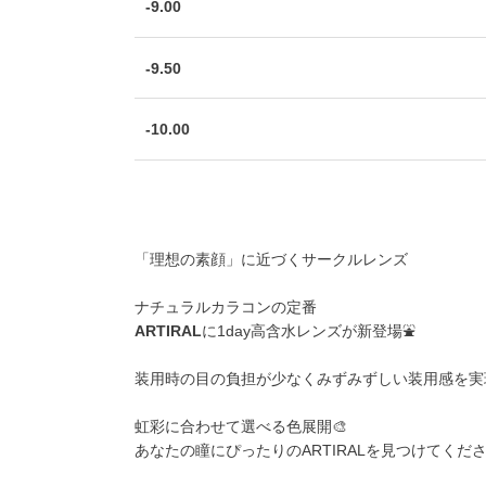
-9.00
-9.50
-10.00
「理想の素顔」に近づくサークルレンズ
ナチュラルカラコンの定番
ARTIRAL
に1day高含水レンズが新登場⛲
装用時の目の負担が少なくみずみずしい装用感を実現
虹彩に合わせて選べる色展開🎨
あなたの瞳にぴったりのARTIRALを見つけてくださ