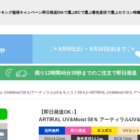
ンキング
超得キャンペーン
即日発送
DIAで選ぶ
BCで選ぶ
着色直径で選ぶ
カラコン特
₊˚✧ 8月9日(土) ～ 8月16日(水)まで ₊˚✧
8秒
残り
12時間48分38秒
までのご注文で即日発送
RAL UV&Moist 58％(アーティラルUV＆モイスト58％)
ARTIRAL UV&Moist 5
【即日発送OK♪】
ARTIRAL UV&Moist 58％ アーティラル
送料無料
即日発送
ネコポス
UVカット
DIA14.2mm
着色直径13.1㎜
BC8.7mm