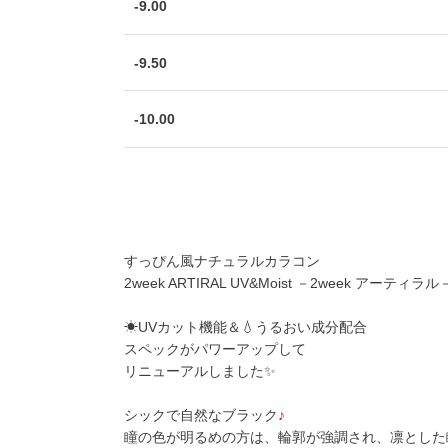
-9.00
-9.50
-10.00
すっぴん風ナチュラルカラコン
2week ARTIRAL UV&Moist －2week アーティラル
☀UVカット機能＆💧うるおい成分配合
スペックがパワーアップして
リニューアルしました✨
シックで自然なブラック
♪
瞳の色が明るめの方は、輪郭が強調され、凛とした