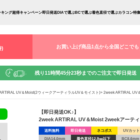
ンキング
超得キャンペーン
即日発送
DIAで選ぶ
BCで選ぶ
着色直径で選ぶ
カラコン特
お買い上げ商品1点から全国どこでも
)
残り
11時間45分22秒
までのご注文で即日発送
k ARTIRAL UV＆Moist(2ウィークアーティラルUV＆モイスト)
2week ARTIRAL 
【即日発送OK♪】
2week ARTIRAL UV＆Moist 2weekア
送料無料
即日発送
ネコポス
UVカット
DIA14.0mm
着色直径12.9㎜以下
BC8.6mm