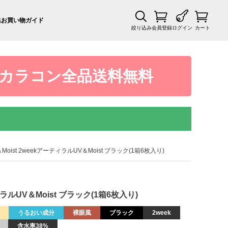
集
お買い物ガイド
絞り込み
会員登録
ログイン
カート
カラコン全品送料無料
UV＆Moist 2weekアーティラルUV＆Moist ブラック(1箱6枚入り)
ーティラルUV＆Moist ブラック(1箱6枚入り)
うるおい成分
裸眼風
ブラック
2week
含水率38%