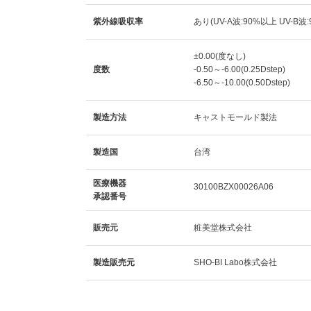
紫外線吸収率
あり(UV-A波:90%以上 UV-B波
±0.00(度なし)
度数
-0.50～-6.00(0.25Dstep)
-6.50～-10.00(0.50Dstep)
製造方法
キャストモールド製法
製造国
台湾
医療機器
30100BZX00026A06
承認番号
販売元
粧美堂株式会社
製造販売元
SHO-BI Labo株式会社