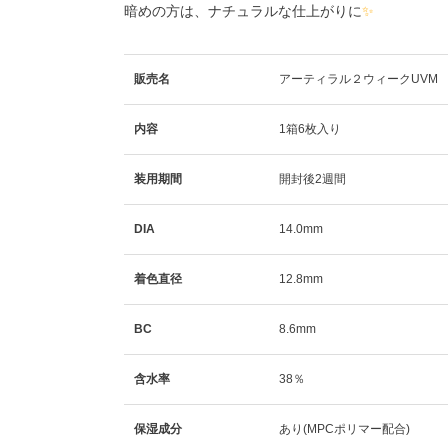
暗めの方は、ナチュラルな仕上がりに
✨
販売名
アーティラル２ウィークUVM
内容
1箱6枚入り
装用期間
開封後2週間
DIA
14.0mm
着色直径
12.8mm
BC
8.6mm
含水率
38％
保湿成分
あり(MPCポリマー配合)