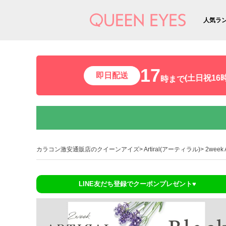
人気ラ
17
即日配送
(土日祝16時
時まで
カラコン激安通販店のクイーンアイズ
Artiral(アーティラル)
2wee
LINE友だち登録でクーポンプレゼント♥