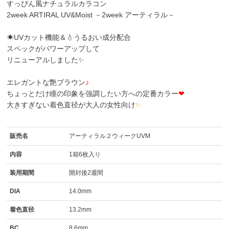
すっぴん風ナチュラルカラコン
2week ARTIRAL UV&Moist －2week アーティラル－
☀UVカット機能＆💧うるおい成分配合
スペックがパワーアップして
リニューアルしました✨
エレガントな艶ブラウン
♪
ちょっとだけ瞳の印象を強調したい方への定番カラー
❤
大きすぎない着色直径が大人の女性向け
✨
販売名
アーティラル２ウィークUVM
内容
1箱6枚入り
装用期間
開封後2週間
DIA
14.0mm
着色直径
13.2mm
BC
8.6mm