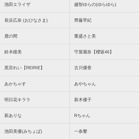
池田エライザ
越智ゆらの(ゆらゆら)
長浜広奈 (おひなさま)
齊藤早紀
鹿の間
重盛さと美
鈴木瞳美
守屋麗奈【櫻坂46】
黒宮れい【REIRIE】
古川優香
あかちゃす
あやちゃん
明日花キララ
新木優子
新ありな
Rちゃん
池田美優(みちょぱ)
一条響