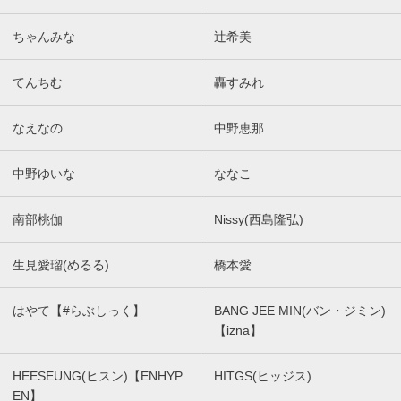
ちゃんみな
辻希美
てんちむ
轟すみれ
なえなの
中野恵那
中野ゆいな
ななこ
南部桃伽
Nissy(西島隆弘)
生見愛瑠(めるる)
橋本愛
はやて【#らぶしっく】
BANG JEE MIN(バン・ジミン)
【izna】
HEESEUNG(ヒスン)【ENHYP
HITGS(ヒッジス)
EN】