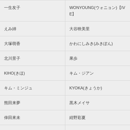
一生友子
WONYOUNG(ウォニョン)【IV
E】
えみ姉
大谷映美里
大塚萌香
かわにしみき(みきぽん)
北川景子
果歩
KIHO(きほ)
キム・ジアン
キム・ミンジュ
KYOKA(きょうか)
熊田来夢
黒木メイサ
倖田來未
紺野彩夏