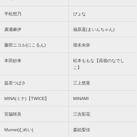
平松想乃
ぴょな
廣瀬麻伊
福原遥(まいんちゃん)
藤田ニコル(にこるん)
堀未央奈
本田紗来
松本ももな【高嶺のなでし
こ】
益若つばさ
三上悠亜
MINA(ミナ)【TWICE】
MINAMI
宮脇咲良
三吉彩花
Mumei(むめい)
森絵梨佳