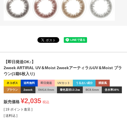
【即日発送OK♪】
2week ARTIRAL UV＆Moist 2weekアーティラルUV＆Moist ブラ
ウン(1箱6枚入り)
ネコポス
送料無料
即日発送
UVカット
うるおい成分
裸眼風
ブラウン
2week
DIA14.0mm
着色直径13.2㎜
BC8.6mm
含水率38%
¥
2,035
販売価格
税込
[
19
ポイント進呈 ]
送料込