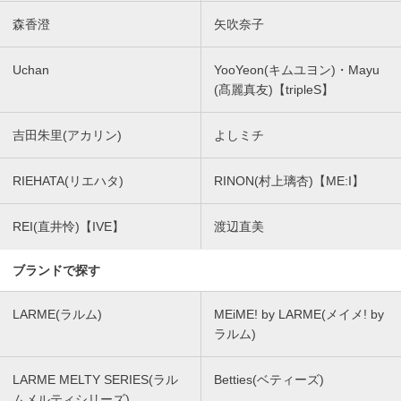
森香澄
矢吹奈子
Uchan
YooYeon(キムユヨン)・Mayu
(髙麗真友)【tripleS】
吉田朱里(アカリン)
よしミチ
RIEHATA(リエハタ)
RINON(村上璃杏)【ME:I】
REI(直井怜)【IVE】
渡辺直美
ブランドで探す
LARME(ラルム)
MEiME! by LARME(メイメ! by
ラルム)
LARME MELTY SERIES(ラル
Betties(ベティーズ)
ムメルティシリーズ)