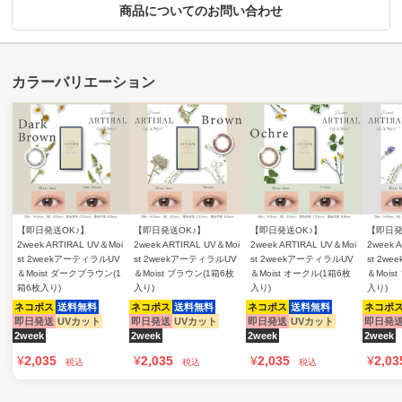
商品についてのお問い合わせ
【即日発送OK♪】
【即日発送OK♪】
【即日発送OK♪】
【即日発
2week ARTIRAL UV＆Moi
2week ARTIRAL UV＆Moi
2week ARTIRAL UV＆Moi
2week 
st 2weekアーティラルUV
st 2weekアーティラルUV
st 2weekアーティラルUV
st 2w
＆Moist ダークブラウン(1
＆Moist ブラウン(1箱6枚
＆Moist オークル(1箱6枚
＆Mois
箱6枚入り)
入り)
入り)
入り)
ネコポス
送料無料
ネコポス
送料無料
ネコポス
送料無料
ネコポ
即日発送
UVカット
即日発送
UVカット
即日発送
UVカット
即日発
2week
2week
2week
2week
¥
2,035
¥
2,035
¥
2,035
¥
2,03
税込
税込
税込