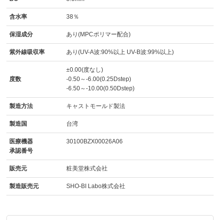
含水率
38％
保湿成分
あり(MPCポリマー配合)
紫外線吸収率
あり(UV-A波:90%以上 UV-B波:99%以上)
±0.00(度なし)
度数
-0.50～-6.00(0.25Dstep)
-6.50～-10.00(0.50Dstep)
製造方法
キャストモールド製法
製造国
台湾
医療機器
30100BZX00026A06
承認番号
販売元
粧美堂株式会社
製造販売元
SHO-BI Labo株式会社