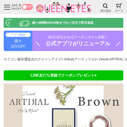
JACK
OFF
ON/OFF
絞り込み
カート
残り
9時間20分49秒
までのご注文で即日発送
アプリ限定
毎日1回まわせるクーポンガチャ搭載✨
最大
＼ 公式アプリがリニューアル ／
15%OFF
カラコン激安通販店のクイーンアイズ
Artiral(アーティラル)
2week ARTIR
LINE友だち登録でクーポンプレゼント♥