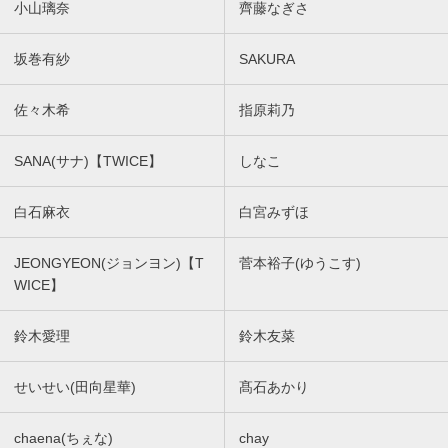
小山璃奈
齊藤なぎさ
坂巻有紗
SAKURA
佐々木希
指原莉乃
SANA(サナ)【TWICE】
しなこ
白石麻衣
白宮みずほ
JEONGYEON(ジョンヨン)【T
菅本裕子(ゆうこす)
WICE】
鈴木愛理
鈴木友菜
せいせい(田向星華)
髙石あかり
chaena(ちぇな)
chay