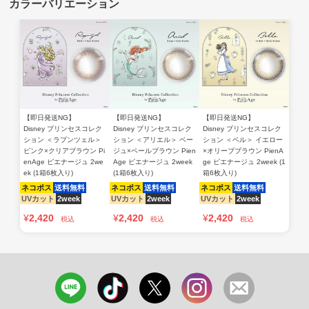
【即日発送NG】
【即日発送NG】
【即日発送NG】
Disney プリンセスコレク
Disney プリンセスコレク
Disney プリンセスコレク
ション ＜ラプンツェル＞
ション ＜アリエル＞ ベー
ション ＜ベル＞ イエロー
ピンク×クリアブラウン Pi
ジュ×ペールブラウン Pien
×オリーブブラウン PienA
enAge ピエナージュ 2we
Age ピエナージュ 2week
ge ピエナージュ 2week (1
ek (1箱6枚入り)
(1箱6枚入り)
箱6枚入り)
ネコポス
送料無料
ネコポス
送料無料
ネコポス
送料無料
UVカット
2week
UVカット
2week
UVカット
2week
¥
2,420
¥
2,420
¥
2,420
税込
税込
税込