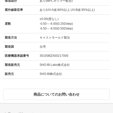
保湿成分
あり(MPCポリマー配合)
紫外線吸収率
あり(UV-A波:80%以上 UV-B波:95%以上)
±0.00(度なし)
度数
-0.50～-6.00(0.25Dstep)
-6.50～-8.00(0.50Dstep)
製造方法
キャストモールド製法
製造国
台湾
医療機器承認番号
30100BZX00217000
製造販売元
SHO-BI Labo株式会社
販売元
SHO-BI株式会社
商品についてのお問い合わせ