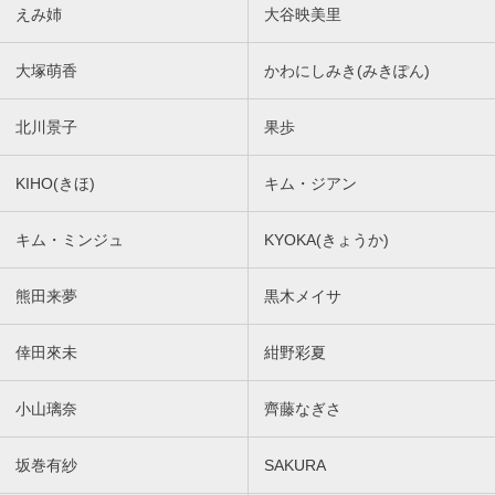
えみ姉
大谷映美里
大塚萌香
かわにしみき(みきぽん)
北川景子
果歩
KIHO(きほ)
キム・ジアン
キム・ミンジュ
KYOKA(きょうか)
熊田来夢
黒木メイサ
倖田來未
紺野彩夏
小山璃奈
齊藤なぎさ
坂巻有紗
SAKURA