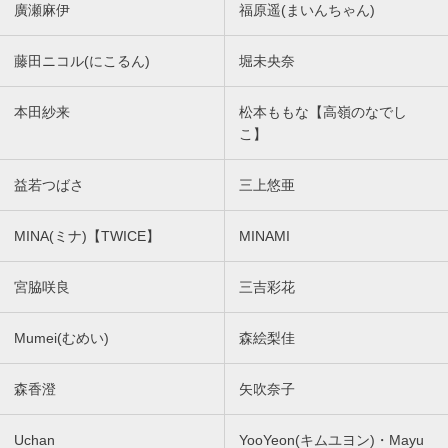
廣瀬麻伊
福原遥(まいんちゃん)
藤田ニコル(にこるん)
堀未央奈
本田紗来
松本ももな【高嶺のなでし
こ】
益若つばさ
三上悠亜
MINA(ミナ)【TWICE】
MINAMI
宮脇咲良
三吉彩花
Mumei(むめい)
森絵梨佳
森香澄
矢吹奈子
Uchan
YooYeon(キムユヨン)・Mayu