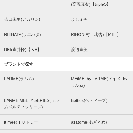
(髙麗真友)【tripleS】
吉田朱里(アカリン)
よしミチ
RIEHATA(リエハタ)
RINON(村上璃杏)【ME:I】
REI(直井怜)【IVE】
渡辺直美
ブランドで探す
LARME(ラルム)
MEiME! by LARME(メイメ! by
ラルム)
LARME MELTY SERIES(ラル
Betties(ベティーズ)
ムメルティシリーズ)
it mee(イットミー)
azatome(あざとめ)