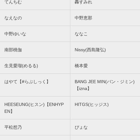
てんちむ
轟すみれ
なえなの
中野恵那
中野ゆいな
ななこ
南部桃伽
Nissy(西島隆弘)
生見愛瑠(めるる)
橋本愛
はやて【#らぶしっく】
BANG JEE MIN(バン・ジミン)
【izna】
HEESEUNG(ヒスン)【ENHYP
HITGS(ヒッジス)
EN】
平松想乃
ぴょな