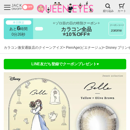
JACK
OFF
ON/OFF
絞り込み
カート
本日限定
✧ゾロ目の日の特別クーポン✧
クーポンコード
6
カラコン全品
あと
時間
超得
zorome
⭐10％OFF⭐
0分26秒
カラコン激安通販店のクイーンアイズ
PienAge(ピエナージュ)
Disney プリ
LINE友だち登録でクーポンプレゼント♥