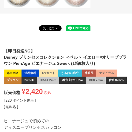
【即日発送NG】
Disney プリンセスコレクション ＜ベル＞ イエロー×オリーブブラ
ウン PienAge ピエナージュ 2week (1箱6枚入り)
ネコポス
送料無料
UVカット
うるおい成分
裸眼風
ナチュラル
ブラウン
2week
DIA14.2mm
着色直径13.2㎜
BC8.7mm
含水率55%
¥
2,420
販売価格
税込
[
220
ポイント進呈 ]
送料込
ピエナージュで初めての
ディズニープリンセスカラコン