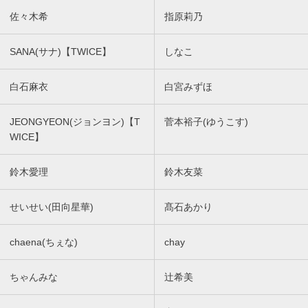
佐々木希
指原莉乃
SANA(サナ)【TWICE】
しなこ
白石麻衣
白宮みずほ
JEONGYEON(ジョンヨン)【T
菅本裕子(ゆうこす)
WICE】
鈴木愛理
鈴木友菜
せいせい(田向星華)
髙石あかり
chaena(ちぇな)
chay
ちゃんみな
辻希美