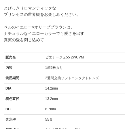
とびっきりロマンティックな
プリンセスの世界観をお楽しみください。
ベル
の
イエロー×オリーブブラウン
は、
ナチュラルなイエローカラーで可愛さを出す
真実の愛を閉じ込めて…
販売名
ピエナージュ55 2WUVM
内容
1箱6枚入り
装用期間
2週間交換ソフトコンタクトレンズ
DIA
14.2mm
着色直径
13.2mm
BC
8.7mm
含水率
55％