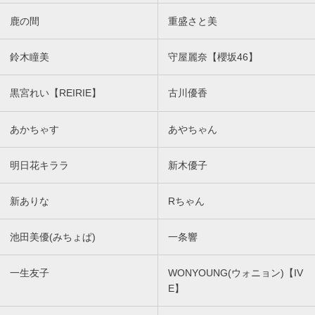
鹿の間
重盛さと美
鈴木瞳美
守屋麗奈【櫻坂46】
黒宮れい【REIRIE】
古川優香
あかちゃす
あやちゃん
明日花キララ
新木優子
新ありな
Rちゃん
池田美優(みちょぱ)
一条響
一生友子
WONYOUNG(ウォニョン)【IV
E】