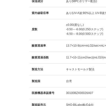
保湿成分
あり(MPCポリマー配合)
紫外線吸収率
あり(UV-A波:90%以上 UV-B波
±0.00(度なし)
度数
-0.50～-6.00(0.25Dステップ)
-6.50～-8.00(0.50Dステップ)
酸素透過率
13.7×10-9(cm×mLO2/sec×mL×
酸素透過係数
11.7×10-11(cm2/sec)(mLO2/(
製造方法
キャストモールド製法
製造国
台湾
医療機器承認番号
30100BZX00026A07
製造販売元
SHO-BILabo株式会社