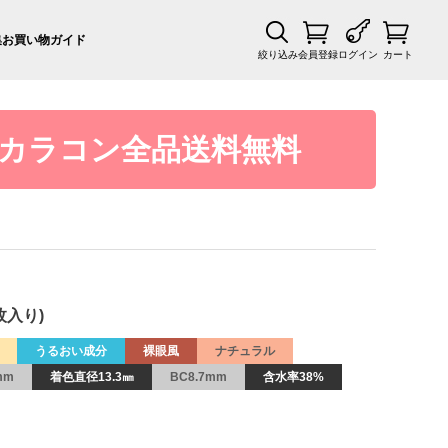
集
お買い物ガイド
絞り込み
会員登録
ログイン
カート
カラコン全品送料無料
枚入り)
うるおい成分
裸眼風
ナチュラル
mm
着色直径13.3㎜
BC8.7mm
含水率38%