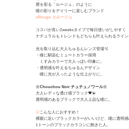
唇を彩る「ルージュ」のように
瞳の彩りをデイリーに楽しむブランド
eRouge エルージュ
コスパが良い2weeksタイプで毎日使いがしやすく
ナチュラルもトレンドもどちらも叶えられるライン
光を取り込む大人ちゅるんレンズ登場🫧
・瞳に馴染むミュートカラー採用
くすみカラーで大人っぽい印象に。
・透明感を叶えるちゅるんデザイン
瞳に光が入ったような仕上がりに。
🌼
Chouchou Noir チュチュノワール
🌼
大人レディな透け感ブラック🖤💫
透明感のあるブラックで大人上品な瞳に。
☑
こんな人におすすめ！
裸眼に近いブラックカラーがいいけど、瞳に透明感
1トーンのブラックカラコンに飽きた人。