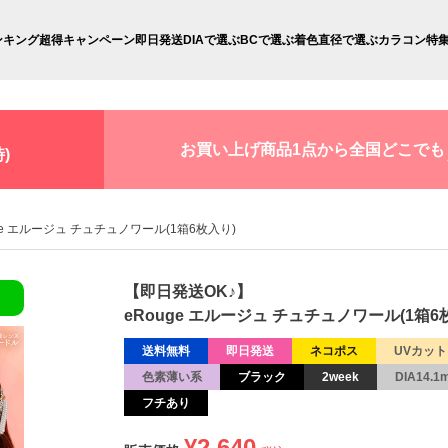
ンキング
超得キャンペーン
即日発送
DIAで選ぶ
BCで選ぶ
着色直径で選ぶ
カラコン特
お買い上げ商品1点から全国どこでも
)
ge エルージュ チュチュノワール(1箱6枚入り)
【即日発送OK♪】
eRouge エルージュ チュチュノワール(1箱6
送料無料
即日発送
ネコポス
UVカット
色素薄い系
ブラック
2week
DIA14.1
フチあり
¥
2,640