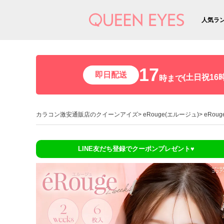
人気ラ
17
即日配送
(土日祝16時
時まで
カラコン激安通販店のクイーンアイズ
eRouge(エルージュ)
eRou
LINE友だち登録でクーポンプレゼント♥