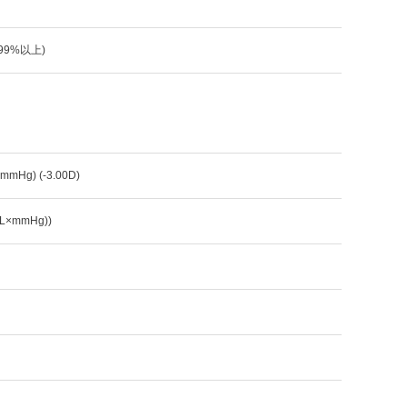
:99%以上)
mmHg) (-3.00D)
mL×mmHg))