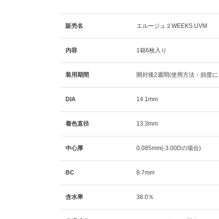
販売名
エルージュ２WEEKS UVM
内容
1箱6枚入り
装用期間
開封後2週間(使用方法・頻度に
DIA
14.1mm
着色直径
13.3mm
中心厚
0.085mm(-3.00Dの場合)
BC
8.7mm
含水率
38.0％