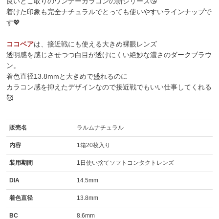
良いとこ取りのワンデーカラコンの新シリーズ😘
着けた印象も完全ナチュラルでとっても使いやすいラインナップで
す💖
ココベア
は、接近戦にも使える大きめ裸眼レンズ
透明感を感じさせつつ白目が透けにくい絶妙な濃さのダークブラウ
ン。
着色直径13.8mmと大きめで盛れるのに
カラコン感を抑えたデザインなので接近戦でもいい仕事してくれる
🥰
販売名
ラルムナチュラル
内容
1箱20枚入り
装用期間
1日使い捨てソフトコンタクトレンズ
DIA
14.5mm
着色直径
13.8mm
BC
8.6mm