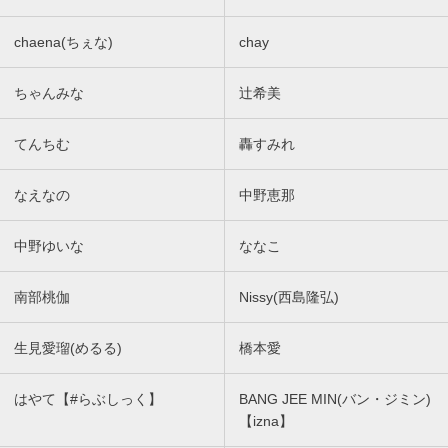
chaena(ちぇな)
chay
ちゃんみな
辻希美
てんちむ
轟すみれ
なえなの
中野恵那
中野ゆいな
ななこ
南部桃伽
Nissy(西島隆弘)
生見愛瑠(めるる)
橋本愛
はやて【#らぶしっく】
BANG JEE MIN(バン・ジミン)
【izna】