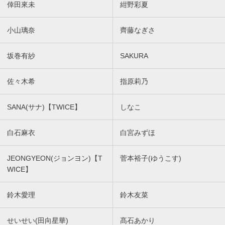
倖田來未
紺野彩夏
小山璃奈
齊藤なぎさ
坂巻有紗
SAKURA
佐々木希
指原莉乃
SANA(サナ)【TWICE】
しなこ
白石麻衣
白宮みずほ
JEONGYEON(ジョンヨン)【T
菅本裕子(ゆうこす)
WICE】
鈴木愛理
鈴木友菜
せいせい(田向星華)
髙石あかり