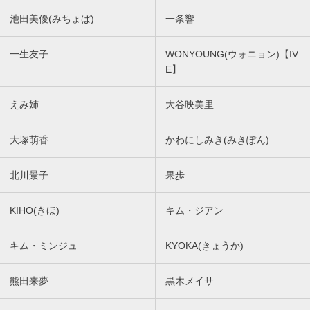
池田美優(みちょぱ)
一条響
一生友子
WONYOUNG(ウォニョン)【IV
E】
えみ姉
大谷映美里
大塚萌香
かわにしみき(みきぽん)
北川景子
果歩
KIHO(きほ)
キム・ジアン
キム・ミンジュ
KYOKA(きょうか)
熊田来夢
黒木メイサ