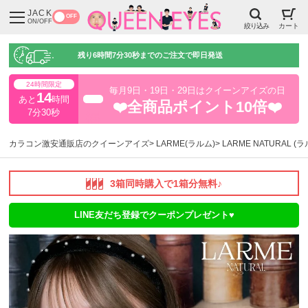
JACK
OFF
ON/OFF
絞り込み
カート
残り
6時間7分29秒
までのご注文で即日発送
24時間限定
毎月9日・19日・29日はクイーンアイズの日
14
あと
時間
超得
❤️全商品ポイント10倍❤️
7分29秒
カラコン激安通販店のクイーンアイズ
LARME(ラルム)
LARME NATURAL 
3箱同時購入で1箱分無料♪
LINE友だち登録でクーポンプレゼント♥