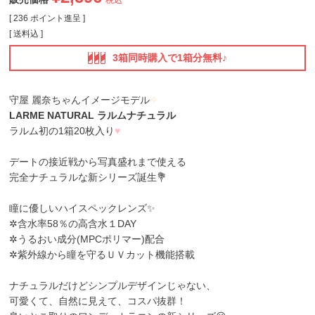
[
236
ポイント進呈 ]
送料込
3箱同時購入で1箱分無料♪
守屋 麗奈ちゃんイメージモデル
✧
LARME NATURAL ラルムナチュラル
ラルム初の1箱20枚入り
♥
デートの接近戦から写真盛れまで使える
完全ナチュラルな新シリーズ誕生💐
瞳に優しいハイスペックレンズ✨
✲含水率58％の高含水１DAY
✲うるおい成分(MPCポリマー)配合
✲紫外線から瞳を守るＵＶカット機能搭載
ナチュラルだけどシンプルデザインじゃない、
可愛くて、自然に見えて、コスパ抜群！