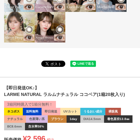
【即日発送OK♪】
LARME NATURAL ラルムナチュラル ココベア(1箱20枚入り)
3箱同時購入で1箱分無料！
ネコポス
送料無料
即日発送
UVカット
うるおい成分
裸眼風
ナチュラル
色素薄い系
ブラウン
1day
DIA14.5mm
着色直径13.8㎜
BC8.6mm
含水率58%
¥
2,596
販売価格
税込