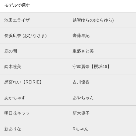
モデルで探す
池田エライザ
越智ゆらの(ゆらゆら)
長浜広奈 (おひなさま)
齊藤早紀
鹿の間
重盛さと美
鈴木瞳美
守屋麗奈【櫻坂46】
黒宮れい【REIRIE】
古川優香
あかちゃす
あやちゃん
明日花キララ
新木優子
新ありな
Rちゃん