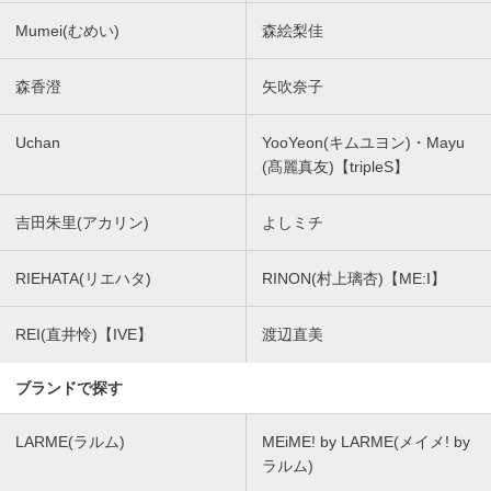
Mumei(むめい)
森絵梨佳
森香澄
矢吹奈子
Uchan
YooYeon(キムユヨン)・Mayu
(髙麗真友)【tripleS】
吉田朱里(アカリン)
よしミチ
RIEHATA(リエハタ)
RINON(村上璃杏)【ME:I】
REI(直井怜)【IVE】
渡辺直美
ブランドで探す
LARME(ラルム)
MEiME! by LARME(メイメ! by
ラルム)