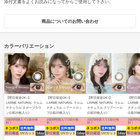
添付文書をよくお読みになってからご使用して下さい。
商品についてのお問い合わせ
【即日発送OK♪】
【即日発送OK♪】
【即日発送OK♪】
【即日発
LARME NATURAL ラルム
LARME NATURAL ラルム
LARME NATURAL ラルム
LARME
ナチュラル ヌガーブラウ
ナチュラル シアードロッ
ナチュラル クリアペール
ナチュラ
ン(1箱20枚入り)
プ(1箱20枚入り)
(1箱20枚入り)
(1箱20
3箱同時購入で1箱分無
3箱同時購入で1箱分無
3箱同時購入で1箱分無
3箱同時
料！
料！
料！
料！
ネコポス
送料無料
ネコポス
送料無料
ネコポス
送料無料
ネコポ
即日発送
UVカット
1day
即日発送
UVカット
1day
即日発送
UVカット
1day
即日発