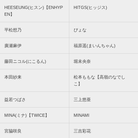
HEESEUNG(ヒスン)【ENHYP
HITGS(ヒッジス)
EN】
平松想乃
ぴょな
廣瀬麻伊
福原遥(まいんちゃん)
藤田ニコル(にこるん)
堀未央奈
本田紗来
松本ももな【高嶺のなでし
こ】
益若つばさ
三上悠亜
MINA(ミナ)【TWICE】
MINAMI
宮脇咲良
三吉彩花