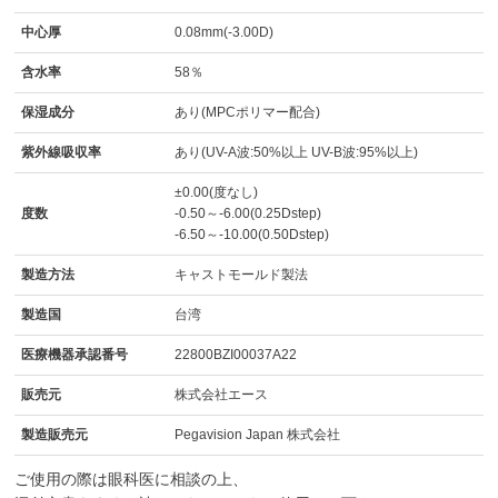
中心厚
0.08mm(-3.00D)
含水率
58％
保湿成分
あり(MPCポリマー配合)
紫外線吸収率
あり(UV-A波:50%以上 UV-B波:95%以上)
±0.00(度なし)
度数
-0.50～-6.00(0.25Dstep)
-6.50～-10.00(0.50Dstep)
製造方法
キャストモールド製法
製造国
台湾
医療機器承認番号
22800BZI00037A22
販売元
株式会社エース
製造販売元
Pegavision Japan 株式会社
ご使用の際は眼科医に相談の上、