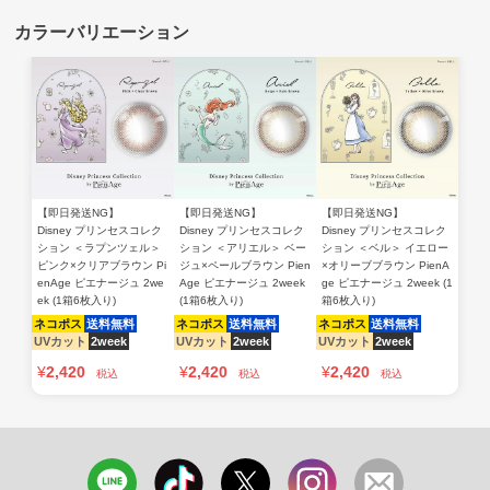
【即日発送NG】
【即日発送NG】
【即日発送NG】
Disney プリンセスコレク
Disney プリンセスコレク
Disney プリンセスコレク
ション ＜ラプンツェル＞
ション ＜アリエル＞ ベー
ション ＜ベル＞ イエロー
ピンク×クリアブラウン Pi
ジュ×ペールブラウン Pien
×オリーブブラウン PienA
enAge ピエナージュ 2we
Age ピエナージュ 2week
ge ピエナージュ 2week (1
ek (1箱6枚入り)
(1箱6枚入り)
箱6枚入り)
ネコポス
送料無料
ネコポス
送料無料
ネコポス
送料無料
UVカット
2week
UVカット
2week
UVカット
2week
¥
2,420
¥
2,420
¥
2,420
税込
税込
税込