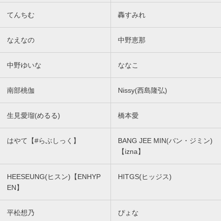
てんちむ
轟すみれ
なえなの
中野恵那
中野ゆいな
ななこ
南部桃伽
Nissy(西島隆弘)
生見愛瑠(めるる)
橋本愛
はやて【#らぶしっく】
BANG JEE MIN(バン・ジミン)
【izna】
HEESEUNG(ヒスン)【ENHYP
HITGS(ヒッジス)
EN】
平松想乃
ぴょな