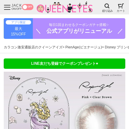
JACK
OFF
ON/OFF
絞り込み
カート
アプリ限定
毎日1回まわせるクーポンガチャ搭載✨
最大
＼ 公式アプリがリニューアル ／
15%OFF
カラコン激安通販店のクイーンアイズ
PienAge(ピエナージュ)
Disney プリ
LINE友だち登録でクーポンプレゼント♥