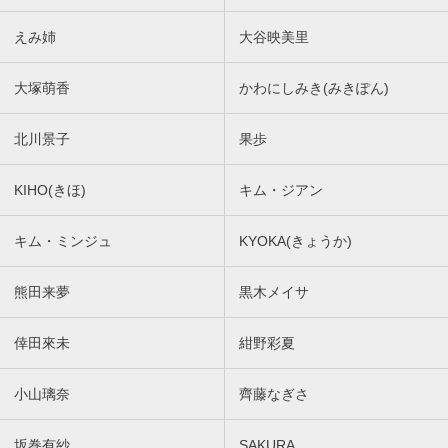
えみ姉
大谷映美里
大塚萌香
かわにしみき(みきぽん)
北川景子
果歩
KIHO(きほ)
キム・ジアン
キム・ミンジュ
KYOKA(きょうか)
熊田来夢
黒木メイサ
倖田來未
紺野彩夏
小山璃奈
齊藤なぎさ
坂巻有紗
SAKURA