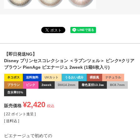
【即日発送NG】
Disney プリンセスコレクション ＜ラプンツェル＞ ピンク×クリア
ブラウン PienAge ピエナージュ 2week (1箱6枚入り)
ネコポス
送料無料
UVカット
うるおい成分
裸眼風
ナチュラル
ブラウン
ピンク
2week
DIA14.2mm
着色直径13.3㎜
BC8.7mm
含水率55%
¥
2,420
販売価格
税込
[
22
ポイント進呈 ]
送料込
ピエナージュで初めての