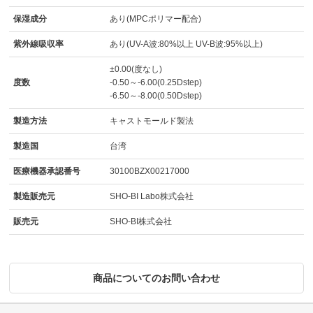
保湿成分
あり(MPCポリマー配合)
紫外線吸収率
あり(UV-A波:80%以上 UV-B波:95%以上)
±0.00(度なし)
度数
-0.50～-6.00(0.25Dstep)
-6.50～-8.00(0.50Dstep)
製造方法
キャストモールド製法
製造国
台湾
医療機器承認番号
30100BZX00217000
製造販売元
SHO-BI Labo株式会社
販売元
SHO-BI株式会社
商品についてのお問い合わせ