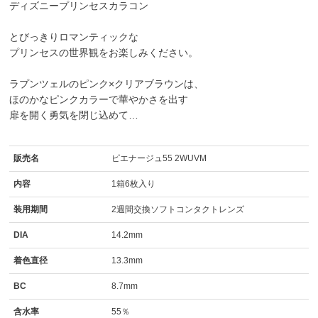
ディズニープリンセスカラコン
とびっきりロマンティックな
プリンセスの世界観をお楽しみください。
ラプンツェル
の
ピンク×クリアブラウン
は、
ほのかなピンクカラーで華やかさを出す
扉を開く勇気を閉じ込めて…
販売名
ピエナージュ55 2WUVM
内容
1箱6枚入り
装用期間
2週間交換ソフトコンタクトレンズ
DIA
14.2mm
着色直径
13.3mm
BC
8.7mm
含水率
55％