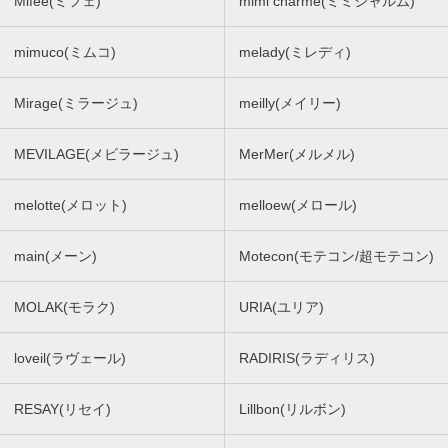
Mifee(ミフェ)
mimi charme(ミミシャルム)
mimuco(ミムコ)
melady(ミレディ)
Mirage(ミラージュ)
meilly(メイリー)
MEVILAGE(メビラージュ)
MerMer(メルメル)
melotte(メロット)
melloew(メロール)
main(メーン)
Motecon(モテコン/超モテコン)
MOLAK(モラク)
URIA(ユリア)
loveil(ラヴェール)
RADIRIS(ラディリス)
RESAY(リセイ)
Lillbon(リルボン)