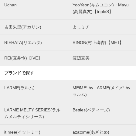
Uchan
YooYeon(キムユヨン)・Mayu
(髙麗真友)【tripleS】
吉田朱里(アカリン)
よしミチ
RIEHATA(リエハタ)
RINON(村上璃杏)【ME:I】
REI(直井怜)【IVE】
渡辺直美
ブランドで探す
LARME(ラルム)
MEiME! by LARME(メイメ! by
ラルム)
LARME MELTY SERIES(ラル
Betties(ベティーズ)
ムメルティシリーズ)
it mee(イットミー)
azatome(あざとめ)