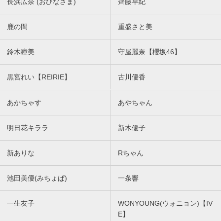
長浜広奈 (おひなさま)
齊藤早紀
鹿の間
重盛さと美
鈴木瞳美
守屋麗奈【櫻坂46】
黒宮れい【REIRIE】
古川優香
あかちゃす
あやちゃん
明日花キララ
新木優子
新ありな
Rちゃん
池田美優(みちょぱ)
一条響
一生友子
WONYOUNG(ウォニョン)【IV
E】