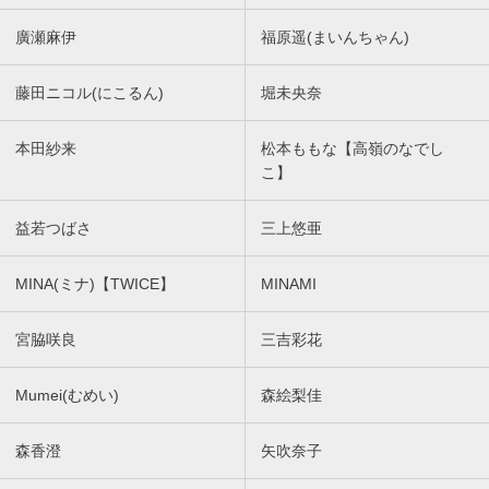
廣瀬麻伊
福原遥(まいんちゃん)
藤田ニコル(にこるん)
堀未央奈
本田紗来
松本ももな【高嶺のなでし
こ】
益若つばさ
三上悠亜
MINA(ミナ)【TWICE】
MINAMI
宮脇咲良
三吉彩花
Mumei(むめい)
森絵梨佳
森香澄
矢吹奈子