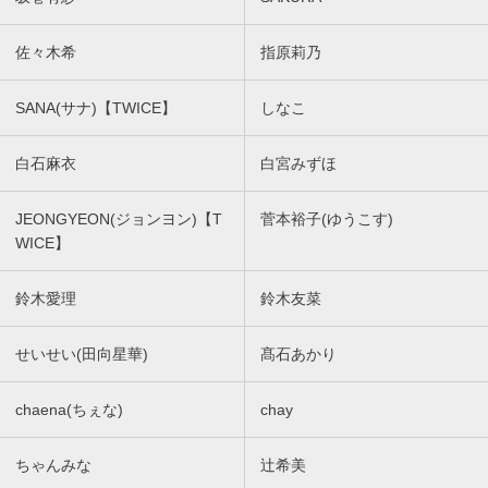
佐々木希
指原莉乃
SANA(サナ)【TWICE】
しなこ
白石麻衣
白宮みずほ
JEONGYEON(ジョンヨン)【T
菅本裕子(ゆうこす)
WICE】
鈴木愛理
鈴木友菜
せいせい(田向星華)
髙石あかり
chaena(ちぇな)
chay
ちゃんみな
辻希美