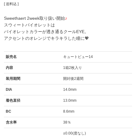
送料込
Sweethaert 2week取り扱い開始
♪
スウィートバイオレットは
バイオレットカラーが透き通るクールEYE。
アクセントのオレンジでキラキラした瞳に💖
販売名
キュートビュー14
内容
1箱2枚入り
装用期間
開封後2週間
DIA
14.0mm
着色直径
13.0mm
BC
8.6mm
含水率
38％
±0.00(度なし)