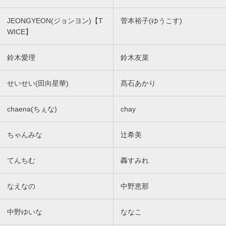
JEONGYEON(ジョンヨン)【T
菅本裕子(ゆうこす)
WICE】
鈴木愛理
鈴木友菜
せいせい(田向星華)
髙石あかり
chaena(ちぇな)
chay
ちゃんみな
辻希美
てんちむ
轟すみれ
なえなの
中野恵那
中野ゆいな
ななこ