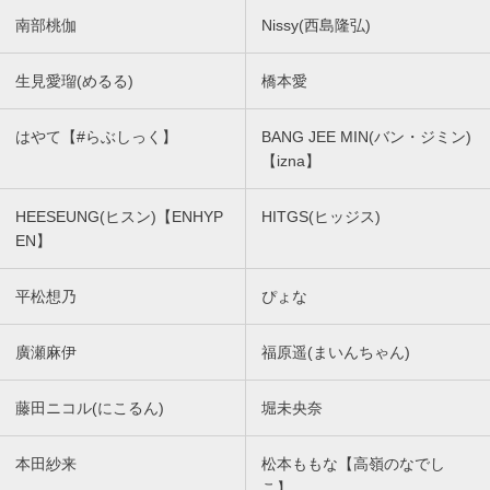
南部桃伽
Nissy(西島隆弘)
生見愛瑠(めるる)
橋本愛
はやて【#らぶしっく】
BANG JEE MIN(バン・ジミン)
【izna】
HEESEUNG(ヒスン)【ENHYP
HITGS(ヒッジス)
EN】
平松想乃
ぴょな
廣瀬麻伊
福原遥(まいんちゃん)
藤田ニコル(にこるん)
堀未央奈
本田紗来
松本ももな【高嶺のなでし
こ】