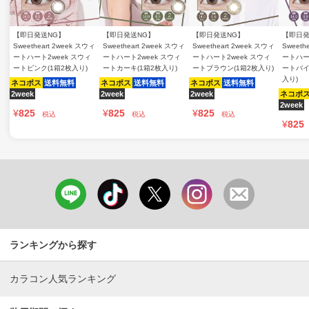
【即日発送NG】
【即日発送NG】
【即日発送NG】
【即日発
Sweetheart 2week スウィ
Sweetheart 2week スウィ
Sweetheart 2week スウィ
Sweeth
ートハート2week スウィ
ートハート2week スウィ
ートハート2week スウィ
ートハー
ートピンク(1箱2枚入り)
ートカーキ(1箱2枚入り)
ートブラウン(1箱2枚入り)
ートバイ
入り)
ネコポス
送料無料
ネコポス
送料無料
ネコポス
送料無料
2week
2week
2week
ネコポ
2week
¥
825
¥
825
¥
825
税込
税込
税込
¥
825
ランキングから探す
カラコン人気ランキング