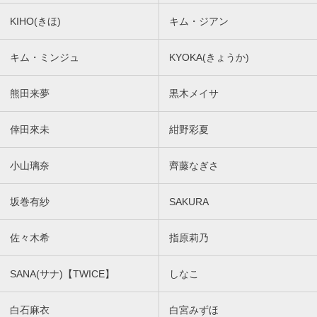
KIHO(きほ)
キム・ジアン
キム・ミンジュ
KYOKA(きょうか)
熊田来夢
黒木メイサ
倖田來未
紺野彩夏
小山璃奈
齊藤なぎさ
坂巻有紗
SAKURA
佐々木希
指原莉乃
SANA(サナ)【TWICE】
しなこ
白石麻衣
白宮みずほ