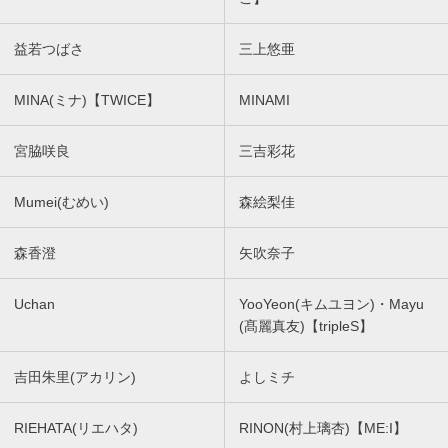
益若つばさ
三上悠亜
MINA(ミナ)【TWICE】
MINAMI
宮脇咲良
三吉彩花
Mumei(むめい)
森絵梨佳
森香澄
矢吹奈子
Uchan
YooYeon(キムユヨン)・Mayu
(髙麗真友)【tripleS】
吉田朱里(アカリン)
よしミチ
RIEHATA(リエハタ)
RINON(村上璃杏)【ME:I】