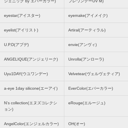
ジェニック by エバーカラー)
フレワンデーUV M)
eyestar(アイスター)
eyemake(アイメイク)
eyelist(アイリスト)
Artiral(アーティラル)
U.P.D(アプデ)
envie(アンヴィ)
ANGELIQUE(アンジェリーク)
Unrolla(アンローラ)
Uyu1DAY(ウユワンデー)
Velvetear(ヴェルヴェティア)
a-eye 1day silicone(エーアイ)
EverColor(エバーカラー)
N’s collection(エヌズコレクシ
eRouge(エルージュ)
ョン)
AngelColor(エンジェルカラー)
OH(オー)