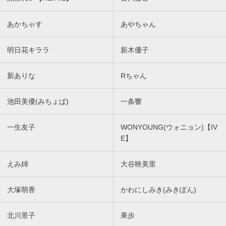
あかちゃす
あやちゃん
明日花キララ
新木優子
新ありな
Rちゃん
池田美優(みちょぱ)
一条響
一生友子
WONYOUNG(ウォニョン)【IV
E】
えみ姉
大谷映美里
大塚萌香
かわにしみき(みきぽん)
北川景子
果歩