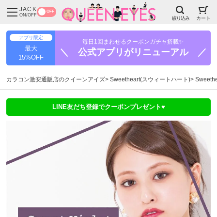
JACK
OFF
ON/OFF
絞り込み
カート
アプリ限定
毎日1回まわせるクーポンガチャ搭載✨
最大
＼ 公式アプリがリニューアル ／
15%OFF
カラコン激安通販店のクイーンアイズ
Sweetheart(スウィートハート)
Sweet
LINE友だち登録でクーポンプレゼント♥