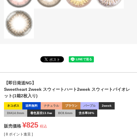
【即日発送NG】
Sweetheart 2week スウィートハート2week スウィートバイオレ
ット(1箱2枚入り)
ネコポス
送料無料
ナチュラル
ブラウン
パープル
2week
DIA14.0mm
着色直径13.0㎜
BC8.6mm
含水率38%
¥
825
販売価格
税込
[
8
ポイント進呈 ]