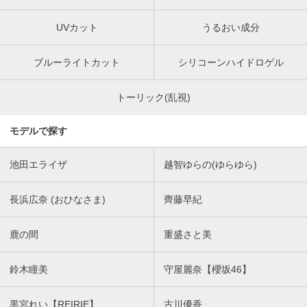
UVカット
うるおい成分
ブルーライトカット
シリコーンハイドロゲル
トーリック(乱視)
モデルで探す
池田エライザ
越智ゆらの(ゆらゆら)
長浜広奈 (おひなさま)
齊藤早紀
鹿の間
重盛さと美
鈴木瞳美
守屋麗奈【櫻坂46】
黒宮れい【REIRIE】
古川優香