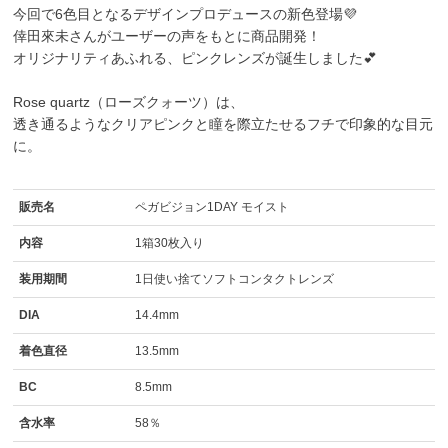
今回で6色目となるデザインプロデュースの新色登場💜
倖田來未さんがユーザーの声をもとに商品開発！
オリジナリティあふれる、ピンクレンズが誕生しました💕
Rose quartz（ローズクォーツ）
は、
透き通るようなクリアピンクと瞳を際立たせるフチで印象的な目元
に。
販売名
ペガビジョン1DAY モイスト
内容
1箱30枚入り
装用期間
1日使い捨てソフトコンタクトレンズ
DIA
14.4mm
着色直径
13.5mm
BC
8.5mm
含水率
58％