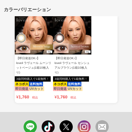
【即日発送OK♪】
【即日発送OK♪】
loveil ラヴェール ムーンリ
loveil ラヴェール センシュ
ットベージュ(1箱10枚入
アルブラウン(1箱10枚入
り)
り)
3箱同時購入で1箱無料！
3箱同時購入で1箱無料！
ネコポス
送料無料
ネコポス
送料無料
即日発送
UVカット
即日発送
UVカット
¥
1,760
¥
1,760
税込
税込