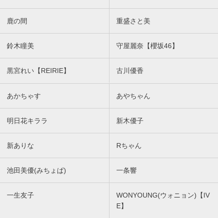
鹿の間
重盛さと美
鈴木瞳美
守屋麗奈【櫻坂46】
黒宮れい【REIRIE】
古川優香
あかちゃす
あやちゃん
明日花キララ
新木優子
新ありな
Rちゃん
池田美優(みちょぱ)
一条響
一生友子
WONYOUNG(ウォニョン)【IV
E】