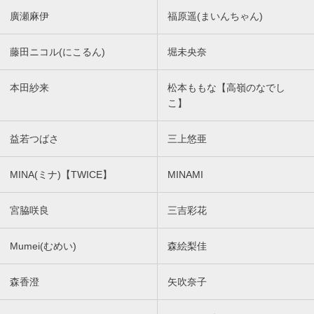
廣瀬麻伊
福原遥(まいんちゃん)
藤田ニコル(にこるん)
堀未央奈
本田紗来
松本ももな【高嶺のなでし
こ】
益若つばさ
三上悠亜
MINA(ミナ)【TWICE】
MINAMI
宮脇咲良
三吉彩花
Mumei(むめい)
森絵梨佳
森香澄
矢吹奈子