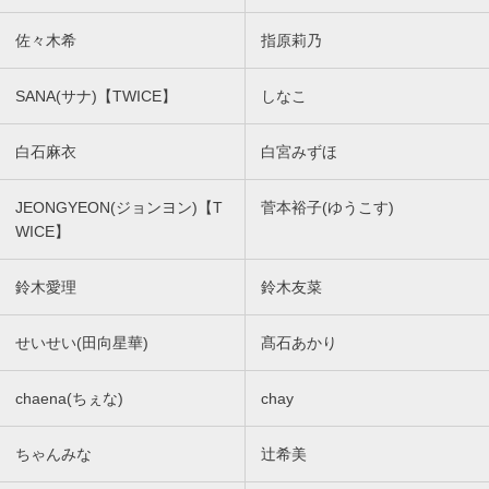
佐々木希
指原莉乃
SANA(サナ)【TWICE】
しなこ
白石麻衣
白宮みずほ
JEONGYEON(ジョンヨン)【T
菅本裕子(ゆうこす)
WICE】
鈴木愛理
鈴木友菜
せいせい(田向星華)
髙石あかり
chaena(ちぇな)
chay
ちゃんみな
辻希美