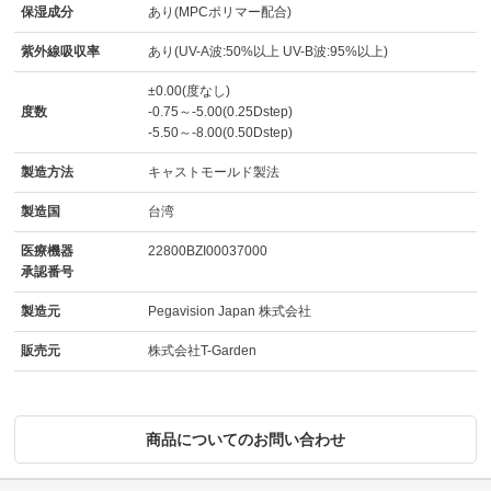
保湿成分
あり(MPCポリマー配合)
紫外線吸収率
あり(UV-A波:50%以上 UV-B波:95%以上)
±0.00(度なし)
度数
-0.75～-5.00(0.25Dstep)
-5.50～-8.00(0.50Dstep)
製造方法
キャストモールド製法
製造国
台湾
医療機器
22800BZI00037000
承認番号
製造元
Pegavision Japan 株式会社
販売元
株式会社T-Garden
商品についてのお問い合わせ