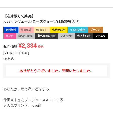
【在庫限りで終売】
loveil ラヴェール ローズクォーツ(1箱30枚入り)
送料無料
即日発送
UVカット
宅配便のみ
うるおい成分
ブラウン
ピンク
DIA14.4mm
着色直径13.5㎜
BC8.5mm
含水率58%
フチあり
¥
2,334
販売価格
税込
[
21
ポイント進呈 ]
送料込
ありがとうございました。完売いたしました。
あなたは、違う私に恋をする。
倖田來未さんプロデュース＆イメモ🌟
大人気ブランド、
loveil
✨