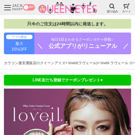
JACK
OFF
ON/OFF
絞り込み
カート
只今のご注文は24時間以内に発送します。
アプリ限定
毎日1回まわせるクーポンガチャ搭載✨
最大
＼ 公式アプリがリニューアル ／
15%OFF
カラコン激安通販店のクイーンアイズ
loveil(ラヴェール)
loveil ラヴェール
LINE友だち登録でクーポンプレゼント♥