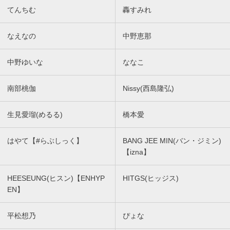
てんちむ
轟すみれ
なえなの
中野恵那
中野ゆいな
ななこ
南部桃伽
Nissy(西島隆弘)
生見愛瑠(めるる)
橋本愛
はやて【#らぶしっく】
BANG JEE MIN(バン・ジミン)
【izna】
HEESEUNG(ヒスン)【ENHYP
HITGS(ヒッジス)
EN】
平松想乃
ぴょな