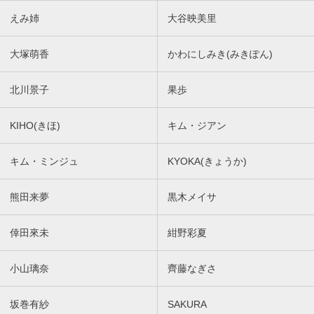
えみ姉
大谷映美里
大塚萌香
かわにしみき(みきぽん)
北川景子
果歩
KIHO(きほ)
キム・ジアン
キム・ミンジュ
KYOKA(きょうか)
熊田来夢
黒木メイサ
倖田來未
紺野彩夏
小山璃奈
齊藤なぎさ
坂巻有紗
SAKURA