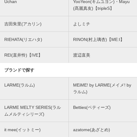
Uchan
YooYeon(キムユヨン)・Mayu
(髙麗真友)【tripleS】
吉田朱里(アカリン)
よしミチ
RIEHATA(リエハタ)
RINON(村上璃杏)【ME:I】
REI(直井怜)【IVE】
渡辺直美
ブランドで探す
LARME(ラルム)
MEiME! by LARME(メイメ! by
ラルム)
LARME MELTY SERIES(ラル
Betties(ベティーズ)
ムメルティシリーズ)
it mee(イットミー)
azatome(あざとめ)