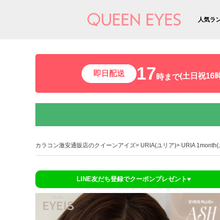
人気ラ
17
即日配送
(土日祝16時
時まで
カラコン激安通販店のクイーンアイズ
URIA(ユリア)
URIA 1mon
LINE友だち登録でクーポンプレゼント♥