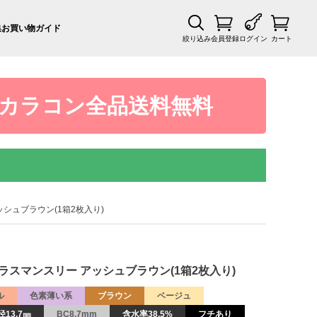
集
お買い物ガイド
絞り込み
会員登録
ログイン
カート
カラコン全品送料無料
 アッシュブラウン(1箱2枚入り)
アイズプラスマンスリー アッシュブラウン(1箱2枚入り)
ル
色素薄い系
ブラウン
ベージュ
13.7㎜
BC8.7mm
含水率38.5%
フチあり