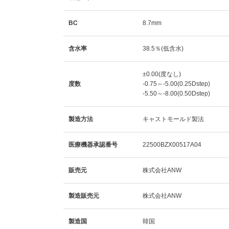
BC
8.7mm
含水率
38.5％(低含水)
±0.00(度なし)
度数
-0.75～-5.00(0.25Dstep)
-5.50～-8.00(0.50Dstep)
製造方法
キャストモールド製法
医療機器承認番号
22500BZX00517A04
販売元
株式会社ANW
製造販売元
株式会社ANW
製造国
韓国