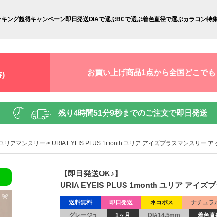
ンキング
超得キャンペーン
即日発送
DIAで選ぶ
BCで選ぶ
着色直径で選ぶ
カラコン特
お買い上げ商品1点から全国どこでも
)
残り
4時間51分8秒
までのご注文で即日発送
th(ユリアマンスリー)
URIA EYEIS PLUS 1month ユリア アイズプラスマンスリー
【即日発送OK♪】
URIA EYEIS PLUS 1month ユリア 
送料無料
即日発送
ネコポス
ナチュラ
グレージュ
1ヶ月
DIA14.5mm
着色直径