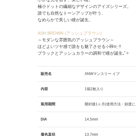
極小ドットの繊細なデザインのアイズシリーズ。
誰でも自然なトーンアップが叶う、
なめらかで美しい瞳が誕生。
ASH BROWN (アッシュブラウン)
～モダンな雰囲気のアッシュブラウン～
ほどよいツヤ感で誰をも魅了させる⊹🧸𖹭; !!
ブラックとアッシュカラーの調和で瞳が誕生₊˚✧
販売名
ANWマンスリー イブ
内容
1箱2枚入り
装用期間
開封後1ヶ月(使用方法・頻度に
DIA
14.5mm
着色直径
13.7mm