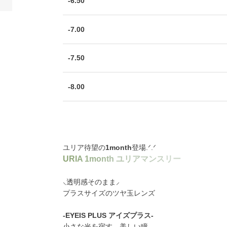
-6.50
-7.00
-7.50
-8.00
ユリア待望の
1month
登場.ᐟ.ᐟ
U
R
I
A
1
m
o
n
t
h
ユ
リ
ア
マ
ン
ス
リ
ー
⸜透明感そのまま⸝
プラスサイズのツヤ玉レンズ
-EYEIS PLUS アイズプラス-
小さな光を宿す、美しい瞳。